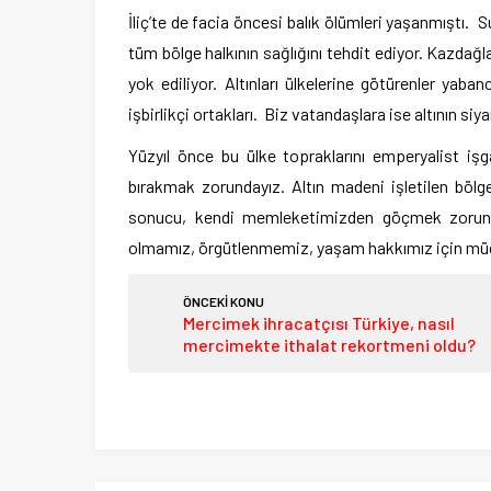
İliç’te de facia öncesi balık ölümleri yaşanmıştı. S
tüm bölge halkının sağlığını tehdit ediyor. Kazdağla
yok ediliyor. Altınları ülkelerine götürenler yaban
işbirlikçi ortakları. Biz vatandaşlara ise altının si
Yüzyıl önce bu ülke topraklarını emperyalist iş
bırakmak zorundayız. Altın madeni işletilen bölge
sonucu, kendi memleketimizden göçmek zorunda k
olmamız, örgütlenmemiz, yaşam hakkımız için mü
ÖNCEKİ KONU
Mercimek ihracatçısı Türkiye, nasıl
mercimekte ithalat rekortmeni oldu?