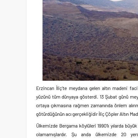
Erzincan İliç’te meydana gelen altın madeni facias
yüzünü tüm dünyaya gösterdi. 13 Şubat günü meyda
ortaya çıkmasına rağmen zamanında önlem alınmamı
götürdüğünün acı gerçekliğidir İliç Çöpler Altın Ma
Ülkemizde Bergama köylüleri 1990’lı yılarda büyü
olamamışlardır. Şu anda ülkemizde 20 yerde