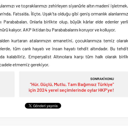
ularımızı ve topraklarımızı zehirleyen siyanürle altın madeni işletmek
rı’nda, Fatsa’da, İliçte, Uşak’ta olduğu gibi geniş ormanlık alanlarımı
cı Parababaları. Onlarla birlikte olup, büyük kârlar elde edenler yerl
yanürü kalıyor. AKP iktidarı bu Parababalarını koruyor ve kolluyor.
galden kurtaran atalarımızın emanetini, çocuklarımıza temiz olara
lerde, tüm canlı hayatı ve insan hayatı tehdit altındadır. Bu tehdi
alabiliriz. Emperyalist Altıncılara karşı tüm halk olarak birli
cadele etmemiz gerekiyor.
SONRAKİ KONU
“Hür, Güçlü, Mutlu, Tam Bağımsız Türkiye”
için 2024 yerel seçimlerinde oylar HKP’ye!