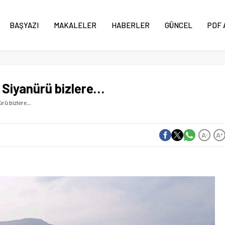
BAŞYAZI
MAKALELER
HABERLER
GÜNCEL
PDF 
, Siyanürü bizlere…
ürü bizlere…
A
A
-
+