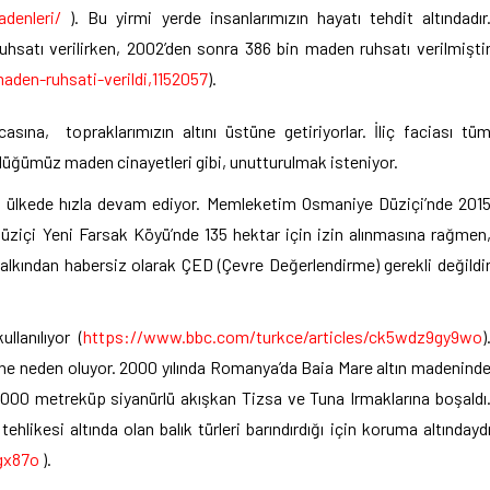
adenleri/
). Bu yirmi yerde insanlarımızın hayatı tehdit altındadır
hsatı verilirken, 2002’den sonra 386 bin maden ruhsatı verilmişti
aden-ruhsati-verildi,1152057
).
asına, topraklarımızın altını üstüne getiriyorlar. İliç faciası tü
ördüğümüz maden cinayetleri gibi, unutturulmak isteniyor.
 tüm ülkede hızla devam ediyor. Memleketim Osmaniye Düziçi’nde 201
r. Düziçi Yeni Farsak Köyü’nde 135 hektar için izin alınmasına rağmen
Halkından habersiz olarak ÇED (Çevre Değerlendirme) gerekli değildi
lanılıyor (
https://www.bbc.com/turkce/articles/ck5wdz9gy9wo
)
müne neden oluyor. 2000 yılında Romanya’da Baia Mare altın madenind
00.000 metreküp siyanürlü akışkan Tizsa ve Tuna Irmaklarına boşaldı
ehlikesi altında olan balık türleri barındırdığı için koruma altındayd
gx87o
).