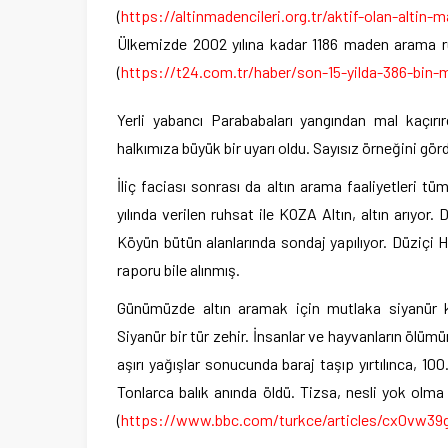
(
https://altinmadencileri.org.tr/aktif-olan-altin-m
Ülkemizde 2002 yılına kadar 1186 maden arama ru
(
https://t24.com.tr/haber/son-15-yilda-386-bin-m
Yerli yabancı Parababaları yangından mal kaçırırc
halkımıza büyük bir uyarı oldu. Sayısız örneğini g
İliç faciası sonrası da altın arama faaliyetleri
yılında verilen ruhsat ile KOZA Altın, altın arıyo
Köyün bütün alanlarında sondaj yapılıyor. Düziçi 
raporu bile alınmış.
Günümüzde altın aramak için mutlaka siyanür kul
Siyanür bir tür zehir. İnsanlar ve hayvanların ölü
aşırı yağışlar sonucunda baraj taşıp yırtılınca, 1
Tonlarca balık anında öldü. Tizsa, nesli yok olma t
(
https://www.bbc.com/turkce/articles/cx0vw39