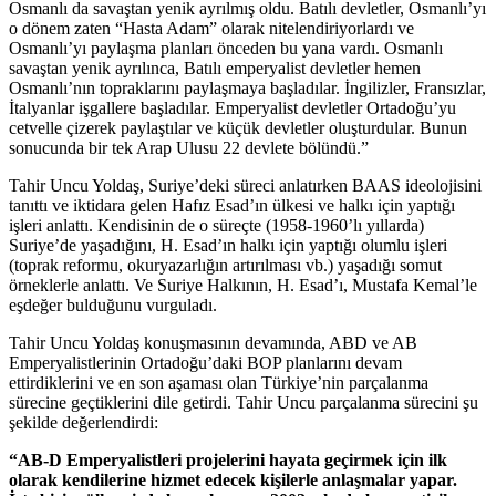
Osmanlı da savaştan yenik ayrılmış oldu. Batılı devletler, Osmanlı’yı
o dönem zaten “Hasta Adam” olarak nitelendiriyorlardı ve
Osmanlı’yı paylaşma planları önceden bu yana vardı. Osmanlı
savaştan yenik ayrılınca, Batılı emperyalist devletler hemen
Osmanlı’nın topraklarını paylaşmaya başladılar. İngilizler, Fransızlar,
İtalyanlar işgallere başladılar. Emperyalist devletler Ortadoğu’yu
cetvelle çizerek paylaştılar ve küçük devletler oluşturdular. Bunun
sonucunda bir tek Arap Ulusu 22 devlete bölündü.”
Tahir Uncu Yoldaş, Suriye’deki süreci anlatırken BAAS ideolojisini
tanıttı ve iktidara gelen Hafız Esad’ın ülkesi ve halkı için yaptığı
işleri anlattı. Kendisinin de o süreçte (1958-1960’lı yıllarda)
Suriye’de yaşadığını, H. Esad’ın halkı için yaptığı olumlu işleri
(toprak reformu, okuryazarlığın artırılması vb.) yaşadığı somut
örneklerle anlattı. Ve Suriye Halkının, H. Esad’ı, Mustafa Kemal’le
eşdeğer bulduğunu vurguladı.
Tahir Uncu Yoldaş konuşmasının devamında, ABD ve AB
Emperyalistlerinin Ortadoğu’daki BOP planlarını devam
ettirdiklerini ve en son aşaması olan Türkiye’nin parçalanma
sürecine geçtiklerini dile getirdi. Tahir Uncu parçalanma sürecini şu
şekilde değerlendirdi:
“AB-D Emperyalistleri projelerini hayata geçirmek için ilk
olarak kendilerine hizmet edecek kişilerle anlaşmalar yapar.