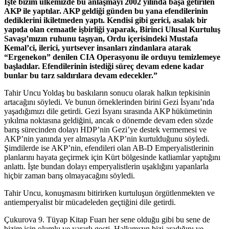
İşte bizim ülkemizde bu anlaşmayı 2002 yılında başa getirilen
AKP ile yaptılar. AKP geldiği günden bu yana efendilerinin
dediklerini ikiletmeden yaptı. Kendisi gibi gerici, asalak bir
yapıda olan cemaatle işbirliği yaparak, Birinci Ulusal Kurtuluş
Savaşı’mızın ruhunu taşıyan, Ordu içerisindeki Mustafa
Kemal’ci, ilerici, yurtsever insanları zindanlara atarak
“Ergenekon” denilen CIA Operasyonu ile orduyu temizlemeye
başladılar. Efendilerinin istediği süreç devam edene kadar
bunlar bu tarz saldırılara devam edecekler.”
Tahir Uncu Yoldaş bu baskıların sonucu olarak halkın tepkisinin
artacağını söyledi. Ve bunun örneklerinden birini Gezi İsyanı’nda
yaşadığımızı dile getirdi. Gezi İsyanı sırasında AKP hükümetinin
yıkılma noktasına geldiğini, ancak o dönemde devam eden sözde
barış sürecinden dolayı HDP’nin Gezi’ye destek vermemesi ve
AKP’nin yanında yer almasıyla AKP’nin kurtulduğunu söyledi.
Şimdilerde ise AKP’nin, efendileri olan AB-D Emperyalistlerinin
planlarını hayata geçirmek için Kürt bölgesinde katliamlar yaptığını
anlattı. İşte bundan dolayı emperyalistlerin uşaklığını yapanlarla
hiçbir zaman barış olmayacağını söyledi.
Tahir Uncu, konuşmasını bitirirken kurtuluşun örgütlenmekten ve
antiemperyalist bir mücadeleden geçtiğini dile getirdi.
Çukurova 9. Tüyap Kitap Fuarı her sene olduğu gibi bu sene de
bizim için olumlu ve yararlı geçti. Halkımızın bizi aradığını ve