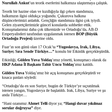
Nurullah Ankut
’un teorik eserlerini halkımıza ulaştırmaya çalıştık.
Teorik bir hazine olan ve kızıllığıyla ilgi çeken standımıza,
halkımızın ilgisi oldukça yoğundu. Çukurova halkına
düşüncelerimizi anlattık. Gençliğin standımıza ilgisi çok iyiydi.
Gelen ziyaretçilerimizle güncel konularda sohbetler ettik.
Konuşmalarımız daha çok ülkemizde ve Ortadoğu’da, AB-D
Emperyalistleri tarafından uygulanmak istenen
BOP (Büyük
Ortadoğu Projesi)
üzerine oldu.
Fuar’ın son günü olan 17 Ocak’ta
“Yugoslavya, Irak, Libya,
Suriye; Sıra Sende Türkiye…”
konulu bir Etkinlik gerçekleştirdik.
Etkinliği,
Gülden Yuva
Yoldaş
’ımız yönetti, konuşmacı olarak da
HKP Adana İl Başkanı Tahir Uncu
Yoldaş
’ımız katıldı.
Gülden Yuva
Yoldaş’ımız bir açış konuşması gerçekleştirdi ve
kısaca şunları söyledi:
“Ortadoğu’da en son Suriye, bugün de Türkiye’ye sıçratılmak
istenen yangın, Yugoslavya ile başlatıldı. Irak, Libya, Suriye ve şu
anda Türkiye…
“Hani ozanımız
Ahmet Telli
diyor ya;
“Hangi duvar yıkılmaz
sorular doğruysa”
diye.