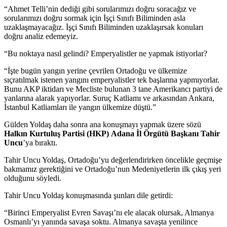
“Ahmet Telli’nin dediği gibi sorularımızı doğru soracağız ve
sorularımızı doğru sormak için İşçi Sınıfı Biliminden asla
uzaklaşmayacağız. İşçi Sınıfı Biliminden uzaklaşırsak konuları
doğru analiz edemeyiz.
“Bu noktaya nasıl gelindi? Emperyalistler ne yapmak istiyorlar?
“İşte bugün yangın yerine çevrilen Ortadoğu ve ülkemize
sıçratılmak istenen yangını emperyalistler tek başlarına yapmıyorlar.
Bunu AKP iktidarı ve Mecliste bulunan 3 tane Amerikancı partiyi de
yanlarına alarak yapıyorlar. Suruç Katliamı ve arkasından Ankara,
İstanbul Katliamları ile yangın ülkemize düştü.”
Gülden Yoldaş daha sonra ana konuşmayı yapmak üzere sözü
Halkın Kurtuluş Partisi (HKP)
Adana İl Örgütü Başkanı Tahir
Uncu
’ya bıraktı.
Tahir Uncu Yoldaş, Ortadoğu’yu değerlendirirken öncelikle geçmişe
bakmamız gerektiğini ve Ortadoğu’nun Medeniyetlerin ilk çıkış yeri
olduğunu söyledi.
Tahir Uncu Yoldaş konuşmasında şunları dile getirdi:
“Birinci Emperyalist Evren Savaşı’nı ele alacak olursak, Almanya
Osmanlı’yı yanında savaşa soktu. Almanya savaşta yenilince