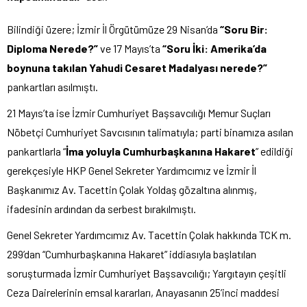
Bilindiği üzere; İzmir İl Örgütümüze 29 Nisan’da
“Soru Bir:
Diploma Nerede?”
ve 17 Mayıs’ta
“Soru İki: Amerika’da
boynuna takılan Yahudi Cesaret Madalyası nerede?”
pankartları asılmıştı.
21 Mayıs’ta ise İzmir Cumhuriyet Başsavcılığı Memur Suçları
Nöbetçi Cumhuriyet Savcısının talimatıyla; parti binamıza asılan
pankartlarla “
İma yoluyla Cumhurbaşkanına Hakaret
” edildiği
gerekçesiyle HKP Genel Sekreter Yardımcımız ve İzmir İl
Başkanımız Av. Tacettin Çolak Yoldaş gözaltına alınmış,
ifadesinin ardından da serbest bırakılmıştı.
Genel Sekreter Yardımcımız Av. Tacettin Çolak hakkında TCK m.
299’dan “Cumhurbaşkanına Hakaret” iddiasıyla başlatılan
soruşturmada İzmir Cumhuriyet Başsavcılığı; Yargıtayın çeşitli
Ceza Dairelerinin emsal kararları, Anayasanın 25’inci maddesi