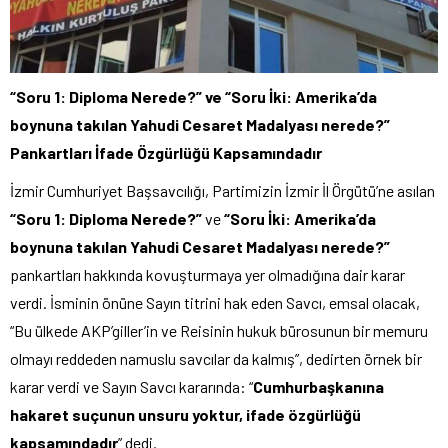
“Soru 1: Diploma Nerede?” ve “Soru İki: Amerika’da
boynuna takılan Yahudi Cesaret Madalyası nerede?”
Pankartları İfade Özgürlüğü Kapsamındadır
İzmir Cumhuriyet Başsavcılığı, Partimizin İzmir İl Örgütü’ne asılan
“Soru 1: Diploma Nerede?”
ve
“Soru İki: Amerika’da
boynuna takılan Yahudi Cesaret Madalyası nerede?”
pankartları hakkında kovuşturmaya yer olmadığına dair karar
verdi. İsminin önüne Sayın titrini hak eden Savcı, emsal olacak,
“Bu ülkede AKP’giller’in ve Reisinin hukuk bürosunun bir memuru
olmayı reddeden namuslu savcılar da kalmış”, dedirten örnek bir
karar verdi ve Sayın Savcı kararında: “
Cumhurbaşkanına
hakaret suçunun unsuru yoktur, ifade özgürlüğü
kapsamındadır
” dedi.