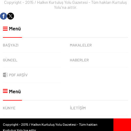
Copyright - 2015 / Halkın Kurtuluş Yolu Gazetesi - Tüm hakları Kurtuluş
Yolu'na aittir.
Menü
BAŞYAZI
MAKALELER
GÜNCEL
HABERLER
PDF ARŞİV
Menü
KÜNYE
İLETİŞİM
Copyright - 2015 / Halkın Kurtuluş Yolu Gazetesi - Tüm hakları
Kurtuluş Yolu'na aittir.