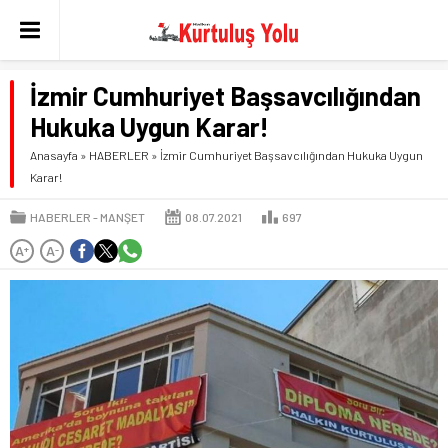
İzmir Cumhuriyet Başsavcılığından
Hukuka Uygun Karar!
Anasayfa
»
HABERLER
»
İzmir Cumhuriyet Başsavcılığından Hukuka Uygun
Karar!
HABERLER
MANŞET
08.07.2021
697
A
A
+
-