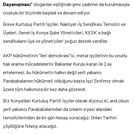
Dayanışması”
sloganları eşliğinde grev çadırının da kurulmasıyla
coşkulu bir biçimde başladı ve devam ediyor.
Greve Kurtuluş Partili İşçiler, Nakliyat-İş Sendikası Temsilci ve
Üyeleri, Genel-İş Konya Şube Yöneticileri, KESK’ e bağlı
sendikaların üye ve yöneticileri yoğun destek verdiler.
AKP hükümetinin “ileri demokrasi”si, metal işçilerinin bu onurlu
hak arama mücadelelerini Bakanlar Kurulu kararı ile 2 ay
ertelemesi, bu hükümetin halkın değil yerli yabancı
Parababalarının hükümeti olduğunu başta İşçi Sınıfımız olmak
üzere tüm halkımıza bir kez daha gösterdi.
Biz Konya’dan Kurtuluş Partili İşçiler olarak diyoruz ki, and olsun
yerli yabancı Parababalarından da onların siyasi alandaki
temsilcilerinden de bir gün hesap soracağız. Onları Tarihin
çöplüğüne fırlatıp atacağız.