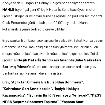
Konya’da da 2. Organize Sanayi Bölgesinde faaliyet gösteren
MAHLE
işyeri çalışanı Birleşik Metal İş Sendikası üyesi metal
işçileri, sloganlar ve davul zurna eşliğinde, coşkulu bir biçimde 29
Ocak Perşembe günü sabah saat 09.00’da yasal haklarını
kullanarak işyerini terk edip greve çıktılar.
Grev pankartı bir basın açıklaması ile asılacaktı fakat Konya basını
Organize Sanayi Başkanlığının baskısıyla metal işçilerinin bu en
meşru mücadelesi olan ekmek mücadelesine gelmediler. Metal
işçileri,
Birleşik Metal İş Sendikası Anadolu Şube Sekreteri
Satılmış Yılmaz
’ın süreci anlatan açıklamasının ardından grev
pankartını fabrikalarının duvarına astılar.
Grev,
“Açlıktan Ölmeyiz Biz Bu Yoldan Dönmeyiz”,
“Kahrolsun Sarı Sendikacılık”, “İşçiyiz Haklıyız
Kazanacağız”, “İşçilerin Birliği Sermayeyi Yenecek”, “MESS
MESS Şaşırma Sabrımızı Taşırma”, “Yaşasın Sınıf