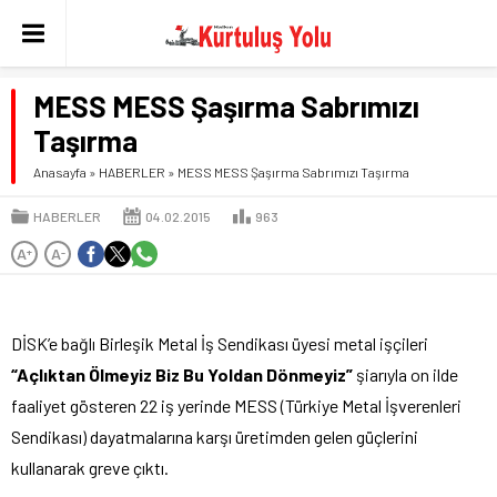
MESS MESS Şaşırma Sabrımızı
Taşırma
Anasayfa
»
HABERLER
»
MESS MESS Şaşırma Sabrımızı Taşırma
HABERLER
04.02.2015
963
A
A
+
-
DİSK’e bağlı Birleşik Metal İş Sendikası üyesi metal işçileri
“Açlıktan Ölmeyiz Biz Bu Yoldan Dönmeyiz”
şiarıyla on ilde
faaliyet gösteren 22 iş yerinde MESS (Türkiye Metal İşverenleri
Sendikası) dayatmalarına karşı üretimden gelen güçlerini
kullanarak greve çıktı.