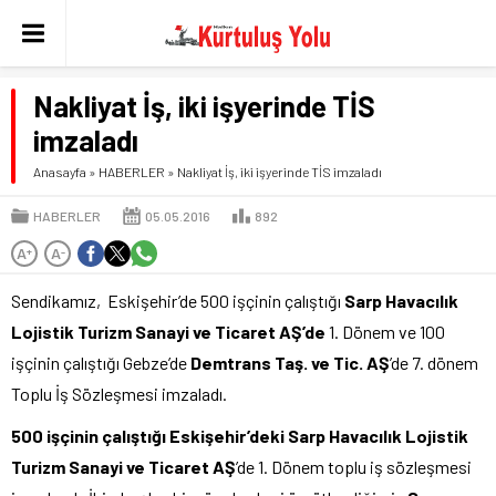
Nakliyat İş, iki işyerinde TİS
imzaladı
Anasayfa
»
HABERLER
»
Nakliyat İş, iki işyerinde TİS imzaladı
HABERLER
05.05.2016
892
A
A
+
-
Sendikamız, Eskişehir’de 500 işçinin çalıştığı
Sarp Havacılık
Lojistik Turizm Sanayi ve Ticaret AŞ’de
1. Dönem ve 100
işçinin çalıştığı Gebze’de
Demtrans Taş. ve Tic. AŞ
’de 7. dönem
Toplu İş Sözleşmesi imzaladı.
500 işçinin çalıştığı Eskişehir’deki Sarp Havacılık Lojistik
Turizm Sanayi ve Ticaret AŞ
’de 1. Dönem toplu iş sözleşmesi