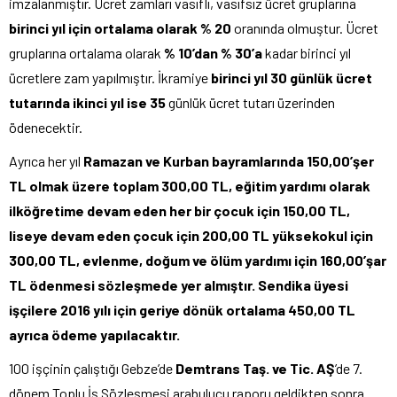
imzalanmıştır. Ücret zamları vasıflı, vasıfsız ücret gruplarına
birinci yıl için ortalama olarak % 20
oranında olmuştur. Ücret
gruplarına ortalama olarak
% 10’dan % 30’a
kadar birinci yıl
ücretlere zam yapılmıştır. İkramiye
birinci yıl 30 günlük ücret
tutarında ikinci yıl ise 35
günlük ücret tutarı üzerinden
ödenecektir.
Ayrıca her yıl
Ramazan ve Kurban bayramlarında 150,00’şer
TL olmak üzere toplam 300,00 TL, eğitim yardımı olarak
ilköğretime devam eden her bir çocuk için 150,00 TL,
liseye devam eden çocuk için 200,00 TL yüksekokul için
300,00 TL, evlenme, doğum ve ölüm yardımı için 160,00’şar
TL ödenmesi sözleşmede yer almıştır. Sendika üyesi
işçilere 2016 yılı için geriye dönük ortalama 450,00 TL
ayrıca ödeme yapılacaktır.
100 işçinin çalıştığı Gebze’de
Demtrans Taş. ve Tic. AŞ
’de 7.
dönem Toplu İş Sözleşmesi arabulucu raporu geldikten sonra