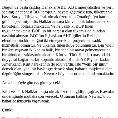
Bugün de başta çağdaş Dehaklar ABD-AB Emperyalistleri ve yerli
satılmışlar cephesi BOP projesini hayata geçirmek için, ülkemiz ve
başta Suriye, Libya ve Irak olmak üzere tüm Ortadoğu’yu kan
gölüne çevirmişlerdir. Halklar arasına kin ve nifak tohumları sokarak
birbirlerini boğazlatmaktadır. Ve ne yazık ki BOP fiilen
uygulanmaktadır. BOP’un bir parçası olan ülkemiz de bundan
nasibini almıştır. BOP’un Eşbaşkanı AKP’giller’in Reisi de
efendilerinin bir dediğini iki etmeyerek bu projenin en sadık
hizmetkârı olmuştur. Ve ülkemiz fiilen ikiye bölünmüştür. Bin yıldır
birlikte yaşayan iki kadim halk, bir daha bir araya gelmemecesine
birbirinden uzaklaştırılmaktadır. Kürt ve Türk Halkları arasındaki
duygusal bağlar bir bir koparılmaktadır. Bunda AKP’giller kadar
Amerikancı Kürt hareketinin de rolü vardır. İşte
“yeni bir gün”
demek olan, yeni bir başlangıç demek olan, baharın müjdecisi olan,
özgürlüğün simgesi olan Newroz böyle bir ortamda kutlanmaktadır.
Ama bu böyle gitmez, gitmeyecek!
Kürt ve Türk Halkları başta olmak üzere bu gidişe, çağdaş Kawalar
önderliğinde mutlaka son verecek. O zaman halklar Newroz’u bir
bahar coşkusuyla yaşayacak.
Çünkü;