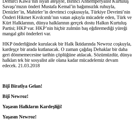
Demirci Kawa’nın isyan ateşiyle, Birinci Antiemperyalist Kurtuluş
Savaşı’mızın önderi Mustafa Kemal’in bağımsızlık ruhuyla,
Denizler’in, Mahirler’in devrimci coşkusuyla, Türkiye Devrimi’nin
Önderi Hikmet Kıvılcımlı’nın vatan aşkıyla mücadele eden, Türk ve
Kürt Halklarının, dünya halklarının gerçek dostu Halkın Kurtuluş
Partisi; HKP var. HKP’nin hiçbir zulmün baş eğdiremediği yüreği
mangal gibi önderleri var.
HKP önderliğinde kurulacak bir Halk İktidarında Newroz coşkuyla,
kardeşçe bir arada kutlanacak. O zaman çağdaş Dehaklar bir daha
geri dönmemecesine tarihin çöplüğüne atılacak. Sözümüzdür, dünya
halkları tek bir sosyalist aile olana kadar mücadelemiz devam
edecek. 21.03.2018
Bijî Biratîya Gelan!
Bijî Newroz!
Yaşasın Halkların Kardeşliği!
Yaşasın Newroz!