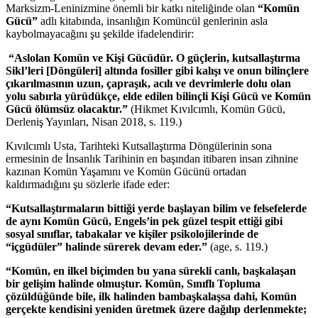
Marksizm-Leninizmine önemli bir katkı niteliğinde olan
“Komün
Gücü”
adlı kitabında, insanlığın Komüncül genlerinin asla
kaybolmayacağını şu şekilde ifadelendirir:
“Aslolan Komün ve Kişi Gücüdür. O güçlerin, kutsallaştırma
Sikl’leri [Döngüleri] altında fosiller gibi kalışı ve onun bilinçlere
çıkarılmasının uzun, çapraşık, acılı ve devrimlerle dolu olan
yolu sabırla yürüdükçe, elde edilen bilinçli Kişi Gücü ve Komün
Gücü ölümsüz olacaktır.”
(Hikmet Kıvılcımlı, Komün Gücü,
Derleniş Yayınları, Nisan 2018, s. 119.)
Kıvılcımlı Usta, Tarihteki Kutsallaştırma Döngülerinin sona
ermesinin de İnsanlık Tarihinin en başından itibaren insan zihnine
kazınan Komün Yaşamını ve Komün Gücünü ortadan
kaldırmadığını şu sözlerle ifade eder:
“Kutsallaştırmaların bittiği yerde başlayan bilim ve felsefelerde
de aynı Komün Gücü, Engels’in pek güzel tespit ettiği gibi
sosyal sınıflar, tabakalar ve
kişiler psikolojilerinde de
“içgüdüler” halinde sürerek devam eder.”
(age, s. 119.)
“Komün, en ilkel biçimden bu yana sürekli canlı, başkalaşan
bir gelişim halinde olmuştur.
Komün, Sınıflı Topluma
çözüldüğünde bile, ilk halinden bambaşkalaşsa dahi, Komün
gerçekte kendisini yeniden üretmek üzere dağılıp derlenmekte;