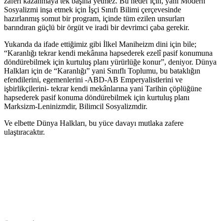
zaferi kazanmaya tek başına yetmez. Bu hedef için, yani Modern
Sosyalizmi inşa etmek için İşçi Sınıfı Bilimi çerçevesinde
hazırlanmış somut bir program, içinde tüm ezilen unsurları
barındıran güçlü bir örgüt ve iradi bir devrimci çaba gerekir.
Yukarıda da ifade ettiğimiz gibi İlkel Maniheizm dini için bile;
“Karanlığı tekrar kendi mekânına hapsederek ezelî pasif konumuna
döndürebilmek için kurtuluş planı yürürlüğe konur”, deniyor. Dünya
Halkları için de “Karanlığı” yani Sınıflı Toplumu, bu bataklığın
efendilerini, egemenlerini -ABD-AB Emperyalistlerini ve
işbirlikçilerini- tekrar kendi mekânlarına yani Tarihin çöplüğüne
hapsederek pasif konuma döndürebilmek için kurtuluş planı
Marksizm-Leninizmdir, Bilimcil Sosyalizmdir.
Ve elbette Dünya Halkları, bu yüce davayı mutlaka zafere
ulaştıracaktır.