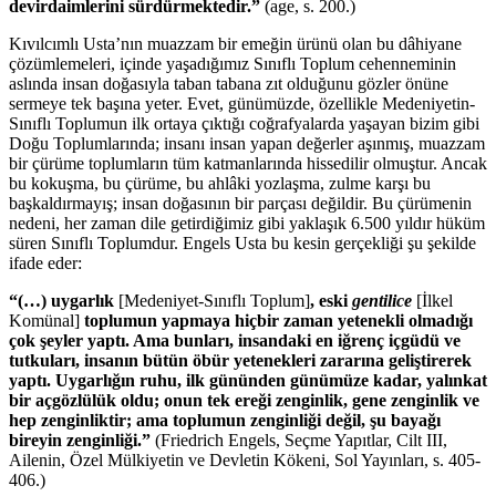
devirdaimlerini sürdürmektedir.”
(age, s. 200.)
Kıvılcımlı Usta’nın muazzam bir emeğin ürünü olan bu dâhiyane
çözümlemeleri, içinde yaşadığımız Sınıflı Toplum cehenneminin
aslında insan doğasıyla taban tabana zıt olduğunu gözler önüne
sermeye tek başına yeter. Evet, günümüzde, özellikle Medeniyetin-
Sınıflı Toplumun ilk ortaya çıktığı coğrafyalarda yaşayan bizim gibi
Doğu Toplumlarında; insanı insan yapan değerler aşınmış, muazzam
bir çürüme toplumların tüm katmanlarında hissedilir olmuştur. Ancak
bu kokuşma, bu çürüme, bu ahlâki yozlaşma, zulme karşı bu
başkaldırmayış; insan doğasının bir parçası değildir. Bu çürümenin
nedeni, her zaman dile getirdiğimiz gibi yaklaşık 6.500 yıldır hüküm
süren Sınıflı Toplumdur. Engels Usta bu kesin gerçekliği şu şekilde
ifade eder:
“(…) uygarlık
[Medeniyet-Sınıflı Toplum]
,
eski
gentilice
[İlkel
Komünal]
toplumun yapmaya hiçbir zaman yetenekli olmadığı
çok şeyler yaptı. Ama bunları, insandaki en iğrenç içgüdü ve
tutkuları, insanın bütün öbür yetenekleri zararına geliştirerek
yaptı. Uygarlığın ruhu, ilk gününden günümüze kadar, yalınkat
bir açgözlülük oldu; onun tek ereği zenginlik, gene zenginlik ve
hep zenginliktir; ama toplumun zenginliği değil, şu bayağı
bireyin zenginliği.”
(Friedrich Engels, Seçme Yapıtlar, Cilt III,
Ailenin, Özel Mülkiyetin ve Devletin Kökeni, Sol Yayınları, s. 405-
406.)