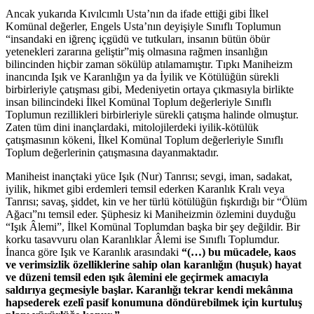
Ancak yukarıda Kıvılcımlı Usta’nın da ifade ettiği gibi İlkel
Komünal değerler, Engels Usta’nın deyişiyle Sınıflı Toplumun
“insandaki en iğrenç içgüdü ve tutkuları, insanın bütün öbür
yetenekleri zararına geliştir”miş olmasına rağmen insanlığın
bilincinden hiçbir zaman sökülüp atılamamıştır. Tıpkı Maniheizm
inancında Işık ve Karanlığın ya da İyilik ve Kötülüğün sürekli
birbirleriyle çatışması gibi, Medeniyetin ortaya çıkmasıyla birlikte
insan bilincindeki İlkel Komünal Toplum değerleriyle Sınıflı
Toplumun rezillikleri birbirleriyle sürekli çatışma halinde olmuştur.
Zaten tüm dini inançlardaki, mitolojilerdeki iyilik-kötülük
çatışmasının kökeni, İlkel Komünal Toplum değerleriyle Sınıflı
Toplum değerlerinin çatışmasına dayanmaktadır.
Maniheist inançtaki yüce Işık (Nur) Tanrısı; sevgi, iman, sadakat,
iyilik, hikmet gibi erdemleri temsil ederken Karanlık Kralı veya
Tanrısı; savaş, şiddet, kin ve her türlü kötülüğün fışkırdığı bir “Ölüm
Ağacı”nı temsil eder. Şüphesiz ki Maniheizmin özlemini duyduğu
“Işık Âlemi”, İlkel Komünal Toplumdan başka bir şey değildir. Bir
korku tasavvuru olan Karanlıklar Âlemi ise Sınıflı Toplumdur.
İnanca göre Işık ve Karanlık arasındaki
“(…) bu mücadele, kaos
ve verimsizlik özelliklerine sahip olan karanlığın (huşuk) hayat
ve düzeni temsil eden ışık âlemini ele geçirmek amacıyla
saldırıya geçmesiyle başlar. Karanlığı tekrar kendi mekânına
hapsederek ezelî pasif konumuna döndürebilmek için kurtuluş