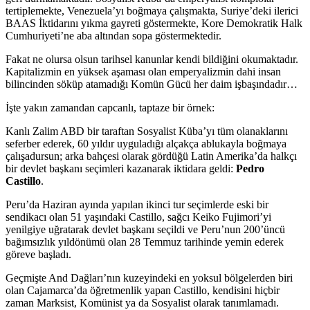
tertiplemekte, Venezuela’yı boğmaya çalışmakta, Suriye’deki ilerici
BAAS İktidarını yıkma gayreti göstermekte, Kore Demokratik Halk
Cumhuriyeti’ne aba altından sopa göstermektedir.
Fakat ne olursa olsun tarihsel kanunlar kendi bildiğini okumaktadır.
Kapitalizmin en yüksek aşaması olan emperyalizmin dahi insan
bilincinden söküp atamadığı Komün Gücü her daim işbaşındadır…
İşte yakın zamandan capcanlı, taptaze bir örnek:
Kanlı Zalim ABD bir taraftan Sosyalist Küba’yı tüm olanaklarını
seferber ederek, 60 yıldır uyguladığı alçakça ablukayla boğmaya
çalışadursun; arka bahçesi olarak gördüğü Latin Amerika’da halkçı
bir devlet başkanı seçimleri kazanarak iktidara geldi:
Pedro
Castillo
.
Peru’da Haziran ayında yapılan ikinci tur seçimlerde eski bir
sendikacı olan 51 yaşındaki Castillo, sağcı Keiko Fujimori’yi
yenilgiye uğratarak devlet başkanı seçildi ve Peru’nun 200’üncü
bağımsızlık yıldönümü olan 28 Temmuz tarihinde yemin ederek
göreve başladı.
Geçmişte And Dağları’nın kuzeyindeki en yoksul bölgelerden biri
olan Cajamarca’da öğretmenlik yapan Castillo, kendisini hiçbir
zaman Marksist, Komünist ya da Sosyalist olarak tanımlamadı.