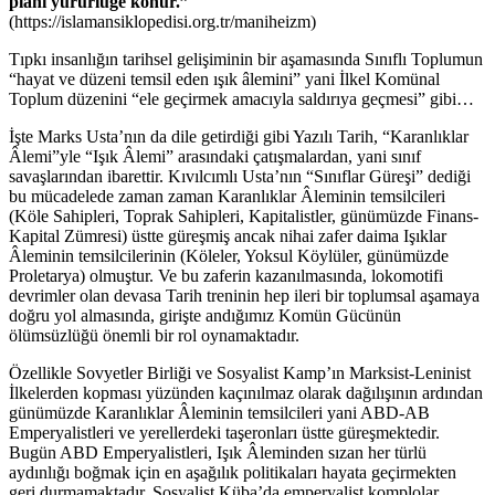
planı yürürlüğe konur.”
(https://islamansiklopedisi.org.tr/maniheizm)
Tıpkı insanlığın tarihsel gelişiminin bir aşamasında Sınıflı Toplumun
“hayat ve düzeni temsil eden ışık âlemini” yani İlkel Komünal
Toplum düzenini “ele geçirmek amacıyla saldırıya geçmesi” gibi…
İşte Marks Usta’nın da dile getirdiği gibi Yazılı Tarih, “Karanlıklar
Âlemi”yle “Işık Âlemi” arasındaki çatışmalardan, yani sınıf
savaşlarından ibarettir. Kıvılcımlı Usta’nın “Sınıflar Güreşi” dediği
bu mücadelede zaman zaman Karanlıklar Âleminin temsilcileri
(Köle Sahipleri, Toprak Sahipleri, Kapitalistler, günümüzde Finans-
Kapital Zümresi) üstte güreşmiş ancak nihai zafer daima Işıklar
Âleminin temsilcilerinin (Köleler, Yoksul Köylüler, günümüzde
Proletarya) olmuştur. Ve bu zaferin kazanılmasında, lokomotifi
devrimler olan devasa Tarih treninin hep ileri bir toplumsal aşamaya
doğru yol almasında, girişte andığımız Komün Gücünün
ölümsüzlüğü önemli bir rol oynamaktadır.
Özellikle Sovyetler Birliği ve Sosyalist Kamp’ın Marksist-Leninist
İlkelerden kopması yüzünden kaçınılmaz olarak dağılışının ardından
günümüzde Karanlıklar Âleminin temsilcileri yani ABD-AB
Emperyalistleri ve yerellerdeki taşeronları üstte güreşmektedir.
Bugün ABD Emperyalistleri, Işık Âleminden sızan her türlü
aydınlığı boğmak için en aşağılık politikaları hayata geçirmekten
geri durmamaktadır. Sosyalist Küba’da emperyalist komplolar