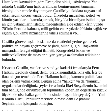
Hatta kimi kaynaklara göre Evanjelist olduğu söyleniyor. Yani
aslında Castillo’nun halk tarafından benimsenmesi tamamen
ideolojik bir temele dayanmıyor. Castillo’yu iktidara taşıyan asıl
etken seçim öncesi vaatleri oldu: Ülkedeki madenleri, petrol ve
kömür yataklarını kamulaştırmak, bir yılda bir milyon istihdam, şu
an için yabancıların işlettiği madenlerden elde edilen kârın yüzde
70’inin Peru’da kalması, milli gelirin en az yüzde 20’sinin sağlık ve
eğitim gibi kamu hizmetlerine tahsis edilmesi vb…
Castillo göreve başlar başlamaz da vaatlerini yerine getirecek
politikaları hayata geçirmeye başladı, bilindiği gibi. Başkanlık
maaşından feragat ettiğini ilan etti, Kongredeki bakan ve
milletvekillerine de maaşlarını yarı yarıya azaltmaları telkininde
bulundu.
Kısacası Castillo, vaatleri ve şimdiye kadarki icraatlarıyla Peru
Halkını ideolojik olarak değil, pratik somutlukta ikna etti. İşte bu
ikna oluşun temelinde Peru Halkının halkçı, kamucu politikalara
olan özlemi yatmaktadır. Bugün adına “halkçı” ya da “kamucu”
uygulamalar dediğimiz şeyler ise aslında İlkel Sosyalizmin özlemini
tüm benliğinde duyumsayan toplumdan koparılan değerlerin küçük
ölçekli de olsa halka geri dönmesinden başka bir şey değildir. Yani
Komün Gücü, Perulular farkında olmasa dahi Başkanlık
Seçimlerinde işbaşında olmuştur.