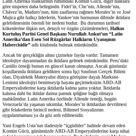
Latin Amerika Halklarının ruhundaki Komün Gücü, diğer halklara
göre nispeten daha belirgindir. Fidel’in, Che’nin, Allende’nin,
Chávez’in, Maduro’nun, tüm zaaflarına rağmen Morales’in ve José
Mujica gibi halkçı liderlerin, Yankee’nin burnunun dibinde iktidara
gelebilmesinin önemli bir nedeni budur. Bu durumun tarihsel
kökenlerine ilişkin net, detaylı ve özgün çözümlemeleri,
Halkın
Kurtuluş Partisi Genel Başkanı Nurullah Ankut’un “Latin
Amerika’dan Esen Sol Rüzgârlar Halkların Uyanışının
Habercisidir”
adlı kitabında bulmak mümkündür.
Ancak bir gerçekliğin altını çizmekte fayda vardır: Tamamen
ideolojiye dayanmadan da iktidara gelmek mümkündür. Peru’daki
Castillo örneği bunun en güncel kanıtı olmuştur. Ancak günümüz
koşullarında iktidara geldikten sonra İşçi Sınıfının Gerçek Bilimi
olan, Diyalektik Materyalist dünya görüşüne dayalı Marksist-
Leninist ideolojiyi benimseyip hayata geçirmeksizin ABD-AB
Emperyalistlerine karşı iktidarda kalma şansı yoktur. İktidarda
kalınsa dahi bu iktidar daima pamuk ipliğine bağlı olmaya
mahkûmdur. Latin Amerika özelinde Allende örneği, bugün
Venezuela’da yaşanan sıkıntılar, Morales’in iktidardan devrilmesi
gibi felaketlerin birincil nedeni, Bilimsel Sosyalizmin
uygulanmaması ya da göz ardı edilmesidir.
Yani Engels Usta’nın ifadesiyle “içgüdüler” halinde devam eden
Komün Gücü, günümüzde ABD-AB Emperyalistlerine karşı nihai