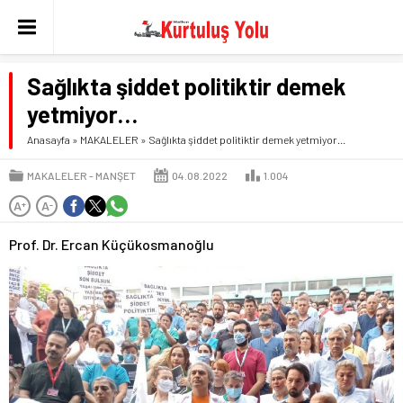
Sağlıkta şiddet politiktir demek
yetmiyor…
Anasayfa
»
MAKALELER
»
Sağlıkta şiddet politiktir demek yetmiyor…
MAKALELER
MANŞET
04.08.2022
1.004
A
A
+
-
Prof. Dr. Ercan Küçükosmanoğlu