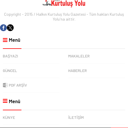
Copyright - 2015 / Halkın Kurtuluş Yolu Gazetesi - Tüm hakları Kurtuluş
Yolu'na aittir.
Menü
BAŞYAZI
MAKALELER
GÜNCEL
HABERLER
PDF ARŞİV
Menü
KÜNYE
İLETİŞİM