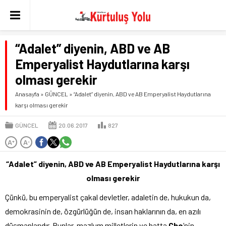
“Adalet” diyenin, ABD ve AB
Emperyalist Haydutlarına karşı
olması gerekir
Anasayfa
»
GÜNCEL
»
“Adalet” diyenin, ABD ve AB Emperyalist Haydutlarına
karşı olması gerekir
GÜNCEL
20.06.2017
827
A
A
+
-
“Adalet” diyenin, ABD ve AB Emperyalist Haydutlarına karşı
olması gerekir
Çünkü, bu emperyalist çakal devletler, adaletin de, hukukun da,
demokrasinin de, özgürlüğün de, insan haklarının da, en azılı
düşmanlarıdır. Bunlar, mazlum milletlerin ve hatta
Che
’nin