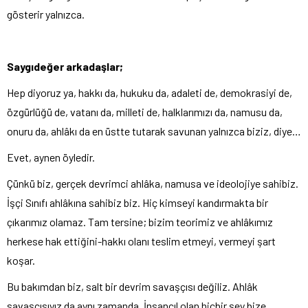
gösterir yalnızca.
Saygıdeğer arkadaşlar;
Hep diyoruz ya, hakkı da, hukuku da, adaleti de, demokrasiyi de,
özgürlüğü de, vatanı da, milleti de, halklarımızı da, namusu da,
onuru da, ahlâkı da en üstte tutarak savunan yalnızca biziz, diye…
Evet, aynen öyledir.
Çünkü biz, gerçek devrimci ahlâka, namusa ve ideolojiye sahibiz.
İşçi Sınıfı ahlâkına sahibiz biz. Hiç kimseyi kandırmakta bir
çıkarımız olamaz. Tam tersine; bizim teorimiz ve ahlâkımız
herkese hak ettiğini-hakkı olanı teslim etmeyi, vermeyi şart
koşar.
Bu bakımdan biz, salt bir devrim savaşçısı değiliz. Ahlâk
savaşçısıyız da aynı zamanda. İnsancıl olan hiçbir şey bize