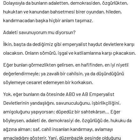
Dolayısıyla da bunların adaletten, demokrasiden, özgürlükten,
hukuktan ve kanundan bahsetmesi birer oyundan, hileden,
kandırmacadan başka hiçbir anlam taşımaz.
Adaleti savunuyorum mu diyorsun?
İlkin, başta da dediğimiz gibi emperyalist haydut devletlere karşı
olacaksın. Onların sömürü, işgal ve katliamlarına karşı çıkacaksın.
Eğer bunları görmezlikten gelirsen, en hafifinden, en iyi niyetli
değerlendirmeyle; ya zavallı bir cahilsin, ya da düşündüğünü
söylemeye cesaret edemeyen bir korkaksın.
Yok, eğer bunların da ötesinde ABD ve AB Emperyalist
Devletlerinin yandaşlığını, savunuculuğunu, işbirlikçiliğini,
amigoluğunu yapıyorsan; düpedüz bir sahtekârsın… Eğer
böyleysen, adaleti de, demokrasiyi de, özgürlüğü de, hukuku da
ağzına alman; saf, cahil insanları kandırmayı, avlamayı
amaçladığını gösterir. Yani, düzenbazlık peşinde olduğunu