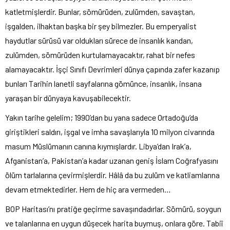
katletmişlerdir. Bunlar, sömürüden, zulümden, savaştan,
işgalden, ilhaktan başka bir şey bilmezler. Bu emperyalist
haydutlar sürüsü var oldukları sürece de insanlık kandan,
zulümden, sömürüden kurtulamayacaktır, rahat bir nefes
alamayacaktır. İşçi Sınıfı Devrimleri dünya çapında zafer kazanıp
bunları Tarihin lanetli sayfalarına gömünce, insanlık, insana
yaraşan bir dünyaya kavuşabilecektir.
Yakın tarihe gelelim; 1990’dan bu yana sadece Ortadoğu’da
giriştikleri saldırı, işgal ve imha savaşlarıyla 10 milyon civarında
masum Müslümanın canına kıymışlardır. Libya’dan Irak’a,
Afganistan’a, Pakistan’a kadar uzanan geniş İslam Coğrafyasını
ölüm tarlalarına çevirmişlerdir. Hâlâ da bu zulüm ve katliamlarına
devam etmektedirler. Hem de hiç ara vermeden…
BOP Haritası’nı pratiğe geçirme savaşındadırlar. Sömürü, soygun
ve talanlarına en uygun düşecek harita buymuş, onlara göre. Tabiî