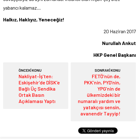
yabancı kalamaz…
Halkız, Haklıyız, Yeneceğiz!
20 Haziran 2017
Nurullah Ankut
HKP Genel Başkanı
ÖNCEKİ KONU
SONRAKİ KONU
Nakliyat-İş’ten:
FETÖ’nün de,
Eskişehir’de DİSK’e
PKK’nin, PYD’nin,
Bağlı Üç Sendika
YPG’nin de
Ortak Basın
ülkemizdeki bir
Açıklaması Yaptı
numaralı yardım ve
yatakçısı sensin,
avanendir Tayyip!