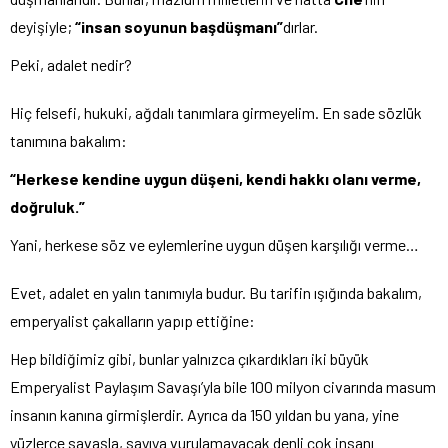
deyişiyle;
“insan soyunun başdüşmanı”
dırlar.
Peki, adalet nedir?
Hiç felsefi, hukuki, ağdalı tanımlara girmeyelim. En sade sözlük
tanımına bakalım:
“Herkese kendine uygun düşeni, kendi hakkı olanı verme,
doğruluk.”
Yani, herkese söz ve eylemlerine uygun düşen karşılığı verme…
Evet, adalet en yalın tanımıyla budur. Bu tarifin ışığında bakalım,
emperyalist çakalların yapıp ettiğine:
Hep bildiğimiz gibi, bunlar yalnızca çıkardıkları iki büyük
Emperyalist Paylaşım Savaşı’yla bile 100 milyon civarında masum
insanın kanına girmişlerdir. Ayrıca da 150 yıldan bu yana, yine
yüzlerce savaşla, sayıya vurulamayacak denli çok insanı