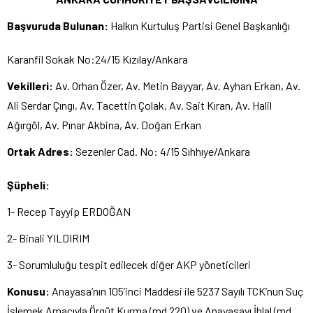
Başvuruda Bulunan:
Halkın Kurtuluş Partisi Genel Başkanlığı
Karanfil Sokak No:24/15 Kızılay/Ankara
Vekilleri:
Av. Orhan Özer, Av. Metin Bayyar, Av. Ayhan Erkan, Av.
Ali Serdar Çıngı, Av. Tacettin Çolak, Av. Sait Kıran, Av. Halil
Ağırgöl, Av. Pınar Akbina, Av. Doğan Erkan
Ortak Adres:
Sezenler Cad. No: 4/15 Sıhhıye/Ankara
Şüpheli:
1- Recep Tayyip ERDOĞAN
2- Binali YILDIRIM
3- Sorumluluğu tespit edilecek diğer AKP yöneticileri
Konusu:
Anayasa’nın 105’inci Maddesi ile 5237 Sayılı TCK’nun Suç
İşlemek Amacıyla Örgüt Kurma (md 220) ve Anayasayı İhlal (md