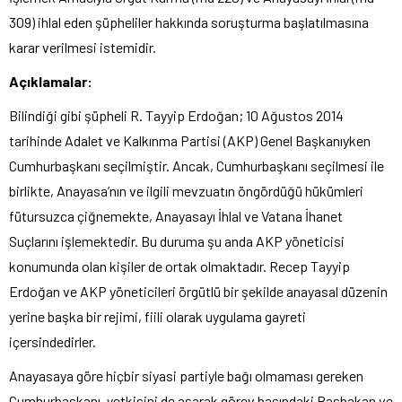
309) ihlal eden şüpheliler hakkında soruşturma başlatılmasına
karar verilmesi istemidir.
Açıklamalar:
Bilindiği gibi şüpheli R. Tayyip Erdoğan; 10 Ağustos 2014
tarihinde Adalet ve Kalkınma Partisi (AKP) Genel Başkanıyken
Cumhurbaşkanı seçilmiştir. Ancak, Cumhurbaşkanı seçilmesi ile
birlikte, Anayasa’nın ve ilgili mevzuatın öngördüğü hükümleri
fütursuzca çiğnemekte, Anayasayı İhlal ve Vatana İhanet
Suçlarını işlemektedir. Bu duruma şu anda AKP yöneticisi
konumunda olan kişiler de ortak olmaktadır. Recep Tayyip
Erdoğan ve AKP yöneticileri örgütlü bir şekilde anayasal düzenin
yerine başka bir rejimi, fiili olarak uygulama gayreti
içersindedirler.
Anayasaya göre hiçbir siyasi partiyle bağı olmaması gereken
Cumhurbaşkanı, yetkisini de aşarak görev başındaki Başbakan ve