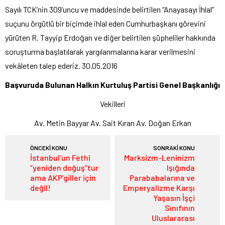
Sayılı TCK’nin 309’uncu ve maddesinde belirtilen “Anayasayı İhlal”
suçunu örgütlü bir biçimde ihlal eden Cumhurbaşkanı görevini
yürüten R. Tayyip Erdoğan ve diğer belirtilen şüpheliler hakkında
soruşturma başlatılarak yargılanmalarına karar verilmesini
vekâleten talep ederiz. 30.05.2016
Başvuruda Bulunan Halkın Kurtuluş Partisi Genel Başkanlığı
Vekilleri
Av. Metin Bayyar Av. Sait Kıran Av. Doğan Erkan
ÖNCEKİ KONU
SONRAKİ KONU
İstanbul’un Fethi
Marksizm-Leninizm
“yeniden doğuş”tur
Işığında
ama AKP’giller için
Parababalarına ve
değil!
Emperyalizme Karşı
Yaşasın İşçi
Sınıfının
Uluslararası