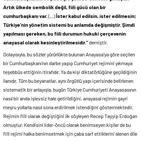
Artık ülkede sembolik değil, fiili gücü olan bir
cumhurbaşkanı var.
(…)
İster kabul edilsin, ister edilmesin;
Türkiye’nin yönetim sistemi bu anlamda değişmiştir. Şimdi
yapılması gereken, bu fiili durumun hukuki çerçevenin
anayasal olarak kesinleştirilmesidir.”
demiştir.
Dolayısıyla, bu sözler yürürlükte bulunan Anayasa’ya göre seçilen
bir Cumhurbaşkanı’nın darbe yapıp Cumhuriyet rejimini yıkmaya
teşebbüs ettiğinin itirafıdır. Ya da kişi diktatörlüğüne geçildiğinin
ilanıdır. Tüm bu beyanatlar, aynı örgütlü yapı içerisinde belirlenen
sistematik bir anlayışla, bugün Türkiye Cumhuriyeti Anayasasının
nasıl bir anda işlevsiz hale getirildiğini, anayasal rejimin gayri
meşru yollarla nasıl sona erdirilmek istendiğini göstermektedir.
Rejimin fiili olarak değiştiğini ilk söyleyen Recep Tayyip Erdoğan
olmuştur. Kendisini lider-öncü olarak benimseyen kişiler de bu
fiili rejimi halka benimsetmek için çaba sarf ettiklerini alenen dile