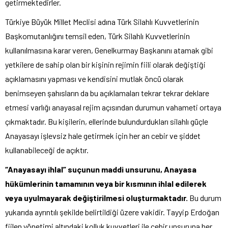
getirmektedirler.
Türkiye Büyük Millet Meclisi adına Türk Silahlı Kuvvetlerinin
Başkomutanlığını temsil eden, Türk Silahlı Kuvvetlerinin
kullanılmasına karar veren, Genelkurmay Başkanını atamak gibi
yetkilere de sahip olan bir kişinin rejimin fiili olarak değiştiği
açıklamasını yapması ve kendisini mutlak öncü olarak
benimseyen şahısların da bu açıklamaları tekrar tekrar deklare
etmesi varlığı anayasal rejim açısından durumun vahameti ortaya
çıkmaktadır. Bu kişilerin, ellerinde bulundurdukları silahlı güçle
Anayasayı işlevsiz hale getirmek için her an cebir ve şiddet
kullanabileceği de açıktır.
“Anayasayı ihlal”
suçunun maddi unsurunu, Anayasa
hükümlerinin tamamının veya bir kısmının ihlal edilerek
veya uyulmayarak değiştirilmesi oluşturmaktadır.
Bu durum
yukarıda ayrıntılı şekilde belirtildiği üzere vakidir. Tayyip Erdoğan
fiilen yönetimi altındaki kolluk kuvvetleri ile cebir unsuruna her