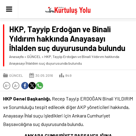
HKP, Tayyip Erdoğan ve Binali
Yıldırım hakkında Anayasayı
İhlalden suç duyurusunda bulundu
Anasayfa
»
GÜNCEL
»
HKP, Tayyip Erdoğan ve Binali Yıldırım hakkında
Anayasayı İhlalden suç duyurusunda bulundu
GÜNCEL
30.05.2016
849
A
A
+
-
HKP Genel Başkanlığı,
Recep Tayyip ERDOĞAN Binali YILDIRIM
ve Sorumluluğu tespit edilecek diğer AKP yöneticileri hakkında,
Anayasayı İhlal suçu işledikleri için Ankara Cumhuriyet
Başsavcılığına suç duyurusunda bulundu.
ANKARA CUMHURİYET BAŞSAVCILIĞINA