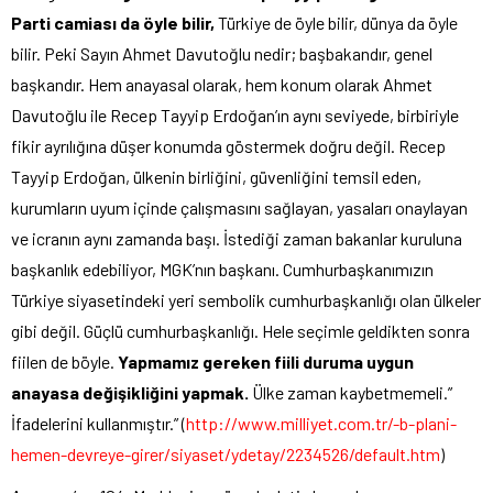
Parti camiası da öyle bilir,
Türkiye de öyle bilir, dünya da öyle
bilir. Peki Sayın Ahmet Davutoğlu nedir; başbakandır, genel
başkandır. Hem anayasal olarak, hem konum olarak Ahmet
Davutoğlu ile Recep Tayyip Erdoğan’ın aynı seviyede, birbiriyle
fikir ayrılığına düşer konumda göstermek doğru değil. Recep
Tayyip Erdoğan, ülkenin birliğini, güvenliğini temsil eden,
kurumların uyum içinde çalışmasını sağlayan, yasaları onaylayan
ve icranın aynı zamanda başı. İstediği zaman bakanlar kuruluna
başkanlık edebiliyor, MGK’nın başkanı. Cumhurbaşkanımızın
Türkiye siyasetindeki yeri sembolik cumhurbaşkanlığı olan ülkeler
gibi değil. Güçlü cumhurbaşkanlığı. Hele seçimle geldikten sonra
fiilen de böyle.
Yapmamız gereken fiili duruma uygun
anayasa değişikliğini yapmak.
Ülke zaman kaybetmemeli.”
İfadelerini kullanmıştır.” (
http://www.milliyet.com.tr/-b-plani-
hemen-devreye-girer/siyaset/ydetay/2234526/default.htm
)