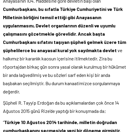
Anayasa’nın 104. Maddesine göre devletin başı olan
Cumhurbaşkanı, bu sıfatla Türkiye Cumhuriyetini ve Türk
Milletinin birliğini temsil ettiği gibi Anayasanın
uygulanmasını, Devlet organlarının düzenli ve uyumlu
çalışmasını gözetmekle görevlidir. Ancak başta
Cumhurbaşkanı sıfatını taşıyan şüpheli gelmek üzere tüm
şüphelilerce bu anayasal kural yok sayılmakta devlet
ve
halkımız bir karanlık kaosun içerisine itilmektedir. Zira bu
röportajdan birkaç gün sonra yasal olarak kurulmuş bir hükümet
bir anda lağvedilmiş ve bu sözleri sarf eden kişi bir anda
başbakan seçilmiştir. Bu durum kanaatimizce sorgulanmaya
değerdir.
Şüpheli R. Tayyip Erdoğan da bu açıklamalardan çok önce 14
Ağustos 2015 günü Rize’de yaptığı bir konuşmada da;
“
Türkiye 10 Ağustos 2014 tarihinde, milletin doğrudan
cumhurbaşkanını seçmesiyle yeni bir döneme girmiştir.