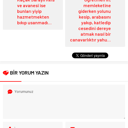
ve avanesi ise
memleketine
bunları yiyip
giderken yolunu
hazmetmekten
kesip, arabasını
bıkıp usanmadı…
yakıp, katledip
cesedini dereye
atmak nasıl bir
canavarlıktır yahu…
BİR YORUM YAZIN