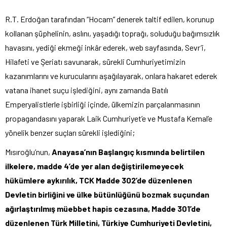
R.T. Erdoğan tarafından “Hocam” denerek taltif edilen, korunup
kollanan şüphelinin, aslını, yaşadığı toprağı, soluduğu bağımsızlık
havasını, yediği ekmeği inkâr ederek, web sayfasında, Sevr’i,
Hilafeti ve Şeriatı savunarak, sürekli Cumhuriyetimizin
kazanımlarını ve kurucularını aşağılayarak, onlara hakaret ederek
vatana ihanet suçu işlediğini, aynı zamanda Batılı
Emperyalistlerle işbirliği içinde, ülkemizin parçalanmasının
propagandasını yaparak Laik Cumhuriyet’e ve Mustafa Kemal’e
yönelik benzer suçları sürekli işlediğini;
Mısıroğlu’nun,
Anayasa’nın Başlangıç kısmında belirtilen
ilkelere, madde 4’de yer alan değiştirilemeyecek
hükümlere aykırılık, TCK
Madde 302’de düzenlenen
Devletin birliğini ve ülke bütünlüğünü bozmak suçundan
ağırlaştırılmış müebbet hapis cezasına, Madde 301’de
düzenlenen Türk Milletini, Türkiye Cumhuriyeti Devletini,