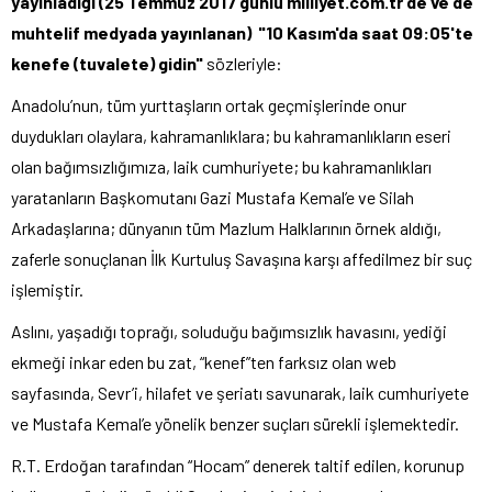
yayınladığı (25 Temmuz 2017 günlü milliyet.com.tr’de ve de
muhtelif medyada yayınlanan)
"10 Kasım'da saat 09:05'te
kenefe (tuvalete) gidin"
sözleriyle:
Anadolu’nun, tüm yurttaşların ortak geçmişlerinde onur
duydukları olaylara, kahramanlıklara; bu kahramanlıkların eseri
olan bağımsızlığımıza, laik cumhuriyete; bu kahramanlıkları
yaratanların Başkomutanı Gazi Mustafa Kemal’e ve Silah
Arkadaşlarına; dünyanın tüm Mazlum Halklarının örnek aldığı,
zaferle sonuçlanan İlk Kurtuluş Savaşına karşı affedilmez bir suç
işlemiştir.
Aslını, yaşadığı toprağı, soluduğu bağımsızlık havasını, yediği
ekmeği inkar eden bu zat, “kenef”ten farksız olan web
sayfasında, Sevr’i, hilafet ve şeriatı savunarak, laik cumhuriyete
ve Mustafa Kemal’e yönelik benzer suçları sürekli işlemektedir.
R.T. Erdoğan tarafından “Hocam” denerek taltif edilen, korunup