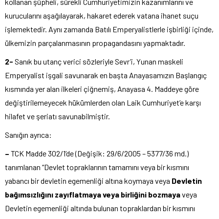
kollanan şüpheli, sürekli Cumhuriyetimizin kazanımlarını ve
kurucularını aşağılayarak, hakaret ederek vatana ihanet suçu
işlemektedir. Aynı zamanda Batılı Emperyalistlerle işbirliği içinde,
ülkemizin parçalanmasının propagandasını yapmaktadır.
2-
Sanık bu utanç verici sözleriyle Sevr’i, Yunan maskeli
Emperyalist işgali savunarak en başta Anayasamızın Başlangıç
kısmında yer alan ilkeleri çiğnemiş, Anayasa 4. Maddeye göre
değiştirilemeyecek hükümlerden olan Laik Cumhuriyet’e karşı
hilafet ve şeriatı savunabilmiştir.
Sanığın ayrıca:
–
TCK Madde 302/1’de (Değişik: 29/6/2005 – 5377/36 md.)
tanımlanan “Devlet topraklarının tamamını veya bir kısmını
yabancı bir devletin egemenliği altına koymaya veya
Devletin
bağımsızlığını zayıflatmaya veya birliğini bozmaya
veya
Devletin egemenliği altında bulunan topraklardan bir kısmını