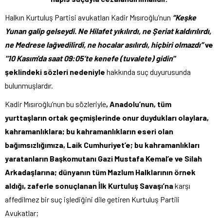
Halkın Kurtuluş Partisi avukatları Kadir Mısıroğlu’nun
“
Keşke
Yunan galip gelseydi. Ne Hilafet yıkılırdı, ne Şeriat kaldırılırdı,
ne Medrese lağvedilirdi, ne hocalar asılırdı, hiçbiri olmazdı
”
ve
"10 Kasım'da saat 09:05’te kenefe (tuvalete) gidin"
şeklindeki sözleri nedeniyle
hakkında suç duyurusunda
bulunmuşlardır.
Kadir Mısıroğlu’nun bu sözleriyle
,
Anadolu’nun, tüm
yurttaşların ortak geçmişlerinde onur duydukları olaylara,
kahramanlıklara; bu kahramanlıkların eseri olan
bağımsızlığımıza, Laik Cumhuriyet’e; bu kahramanlıkları
yaratanların Başkomutanı Gazi Mustafa Kemal’e ve Silah
Arkadaşlarına; dünyanın tüm Mazlum Halklarının örnek
aldığı, zaferle sonuçlanan İlk Kurtuluş Savaşı’na
karşı
affedilmez bir suç işlediğini dile getiren Kurtuluş Partili
Avukatlar;