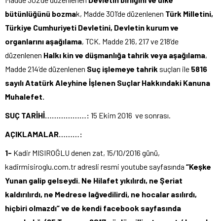
bütünlüğünü bozma
k, Madde 301’de düzenlenen
Türk Milletini,
Türkiye
Cumhuriyeti Devletini, Devletin kurum ve
organlarını aşağılama
, TCK. Madde 216, 217 ve 218’de
düzenlenen
Halkı kin ve düşmanlığa tahrik veya aşağılama
,
Madde 214’de düzenlenen
Suç işlemeye tahrik
suçları ile
5816
sayılı Atatürk Aleyhine İşlenen Suçlar Hakkındaki Kanuna
Muhalefet.
SUÇ TARİHİ………………:
15 Ekim 2016 ve sonrası.
AÇIKLAMALAR………:
1-
Kadir MISIROĞLU denen zat, 15/10/2016 günü,
kadirmisiroglu.com.tr adresli resmi youtube sayfasında
“
Keşke
Yunan galip gelseydi. Ne Hilafet yıkılırdı, ne Şeriat
kaldırılırdı, ne Medrese lağvedilirdi, ne hocalar asılırdı,
hiçbiri olmazdı
”
ve de
kendi facebook sayfasında