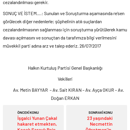
cezalandırılması gerekir.
SONUÇ VE İSTEM….: Sunulan ve Soruşturma aşamasında re’sen
görülecek diğer nedenlerle; şüphelinin atılı suçlardan
cezalandırılmasının sağlanması için soruşturma yürütülerek kamu
davası açılmasını ve sonuçtan da tarafımıza bilgi verilmesini
müvekkil parti adına arz ve talep ederiz. 26/07/2017
Halkın Kurtuluş Partisi Genel Başkanlığı
Vekilleri
Av. Metin BAYYAR – Av. Sait KIRAN – Av. Ayça OKUR – Av.
Doğan ERKAN
ÖNCEKİ KONU
SONRAKİ KONU
İşgalci Yunan Çakal
23 yaşındaki
hakaret etmekten,
Necmettin
Kaçak Saraylı Reis
Öğretmen’in,