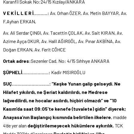
Karanfil Sokak No:24/15 Kızılay/ANKARA
V E K İ L L E R İ……….:
Av. Orhan ÖZER, Av. Metin BAYYAR, Av.
F.Ayhan ERKAN,
Av. Ali Serdar ÇINGI, Av. Tacettin ÇOLAK, Av. Sait KIRAN, Av.
Azime Ayça OKUR, Av. Halil AĞIRGÖL, Av. Pınar AKBİNA, Av.
Doğan ERKAN, Av. Ferit CÖHCE
Ortak adres:
Sezenler Cad. No: 4/15 Sıhhıye ANKARA
ŞÜPHELİ……………….:
Kadir MISIROĞLU
SUÇ………………….…..: “Keşke Yunan galip gelseydi. Ne
Hilafet yıkılırdı, ne Şeriat kaldırılırdı, ne Medrese
lağvedilirdi, ne hocalar asılırdı, hiçbiri olmazdı
”
ve
"10
Kasım'da saat 09:05'te kenefe (tuvalete) gidin"
diyerek;
Anayasa’nın Başlangıç kısmında belirtilen ilkelere
, madde
4’de yer alan
değiştirilemeyecek hükümlere aykırılık
, TCK
Madde 302’de düzenlenen
Devletin birliğini ve ülke