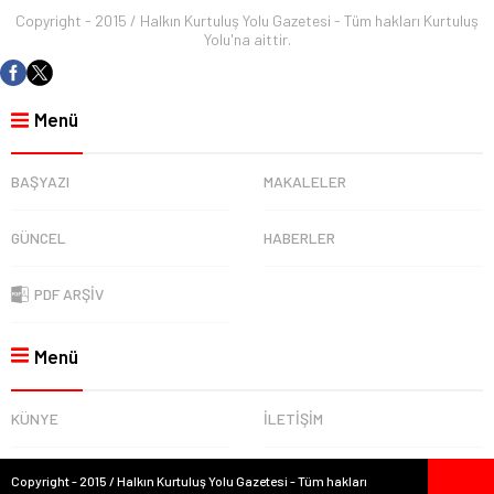
Copyright - 2015 / Halkın Kurtuluş Yolu Gazetesi - Tüm hakları Kurtuluş
Yolu'na aittir.
Menü
BAŞYAZI
MAKALELER
GÜNCEL
HABERLER
PDF ARŞİV
Menü
KÜNYE
İLETİŞİM
Copyright - 2015 / Halkın Kurtuluş Yolu Gazetesi - Tüm hakları