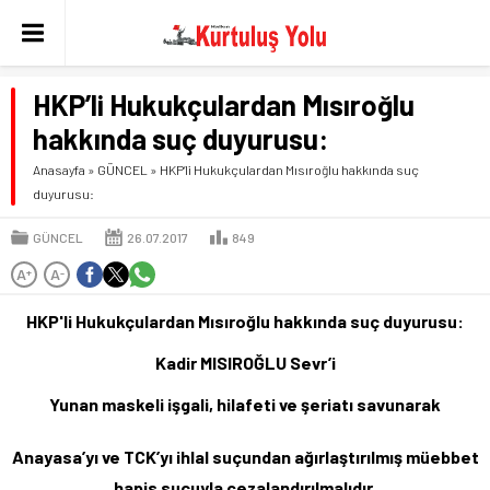
HKP’li Hukukçulardan Mısıroğlu
hakkında suç duyurusu:
Anasayfa
»
GÜNCEL
»
HKP’li Hukukçulardan Mısıroğlu hakkında suç
duyurusu:
GÜNCEL
26.07.2017
849
A
A
+
-
HKP'li Hukukçulardan Mısıroğlu hakkında suç duyurusu:
Kadir MISIROĞLU Sevr’i
Yunan maskeli işgali, hilafeti ve şeriatı savunarak
Anayasa’yı ve TCK’yı ihlal suçundan ağırlaştırılmış müebbet
hapis suçuyla cezalandırılmalıdır.