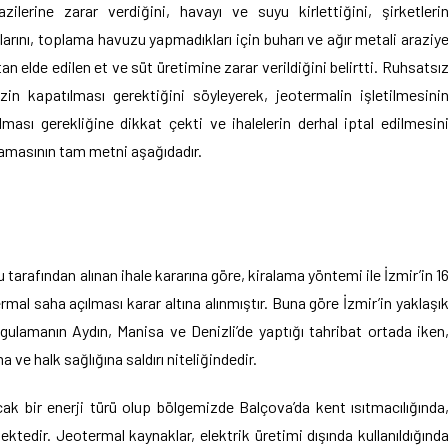
lerine zarar verdiğini, havayı ve suyu kirlettiğini, şirketleri
larını, toplama havuzu yapmadıkları için buharı ve ağır metali araziy
an elde edilen et ve süt üretimine zarar verildiğini belirtti. Ruhsatsı
zin kapatılması gerektiğini söyleyerek, jeotermalin işletilmesini
ması gerekliğine dikkat çekti ve ihalelerin derhal iptal edilmesin
ıklamasının tam metni aşağıdadır.
 tarafından alınan ihale kararına göre, kiralama yöntemi ile İzmir’in 1
rmal saha açılması karar altına alınmıştır. Buna göre İzmir’in yaklaşı
ygulamanın Aydın, Manisa ve Denizli’de yaptığı tahribat ortada iken
 ve halk sağlığına saldırı niteliğindedir.
ak bir enerji türü olup bölgemizde Balçova’da kent ısıtmacılığında
ktedir. Jeotermal kaynaklar, elektrik üretimi dışında kullanıldığınd