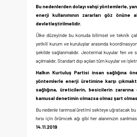
Bu nedenlerden dolayı vahşi yöntemlerle, yanlı
enerji kullanımının zararları göz önüne al
devletleştirilmelidir.
Ülke düzeyinde bu konuda bilimsel ve teknik çal
yetkili kurum ve kuruluşlar arasında koordinasyo
şekilde sağlanmalıdır. Jeotermal kuyular fen ve sa
açılmalıdır. Standart dışı açılan tüm kuyular ve işle
Halkın Kurtuluş Partisi insan sağlığına ö
yöntemlerle enerji üretimine karşı çıkmakt
sağlığına, üreticilerin, besicilerin zararın
kamusal denetimin olmazsa olmaz şart olması 
Bu nedenle tarımsal üretimi sekteye uğratacak bu i
hırsı için örümcek ağı gibi her alanımızın sarılm
14.11.2019