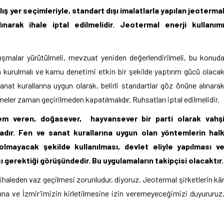
ş yer seçimleriyle, standart dışı imalatlarla yapılan jeoterma
ınarak ihale iptal edilmelidir. Jeotermal enerji kullanım
ışmalar yürütülmeli, mevzuat yeniden değerlendirilmeli, bu konud
n kurulmalı ve kamu denetimi etkin bir şekilde yaptırım gücü olaca
nat kurallarına uygun olarak, belirli standartlar göz önüne alınara
tmeler zaman geçirilmeden kapatılmalıdır. Ruhsatları iptal edilmelidir.
nem veren, doğasever, hayvansever bir parti olarak vahş
adır. Fen ve sanat kurallarına uygun olan yöntemlerin hal
a olmayacak şekilde kullanılması, devlet eliyle yapılması v
gerektiği görüşündedir. Bu uygulamaların takipçisi olacaktır.
haleden vaz geçilmesi zorunludur, diyoruz. Jeotermal şirketlerin kâ
asına ve İzmir’imizin kirletilmesine izin veremeyeceğimizi duyururuz