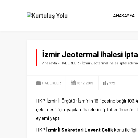
ANASAYFA
İzmir Jeotermal ihalesi iptal
Anasayfa
»
HABERLER
»
İzmir Jeotermal ihalesi iptal edilme
HABERLER
10.12.2019
772
HKP İzmir İl Örgütü; İzmir’in 16 ilçesine bağlı 10
çekilmesi için yapılan ihalelerin iptal edilmesini
eylemi yaptı.
HKP
İzmir İl Sekreteri Levent Çelik
konu ile ilg