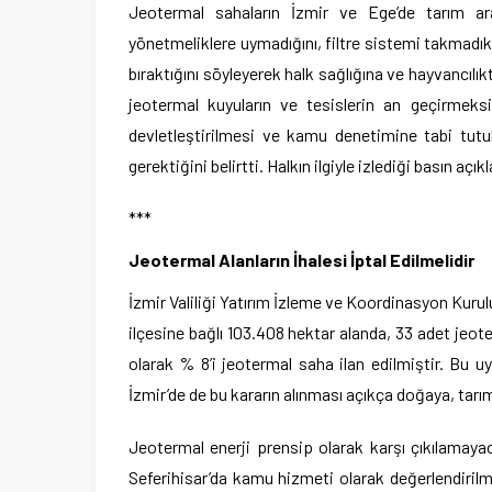
Jeotermal sahaların İzmir ve Ege’de tarım arazi
yönetmeliklere uymadığını, filtre sistemi takmadık
bıraktığını söyleyerek halk sağlığına ve hayvancılıkt
jeotermal kuyuların ve tesislerin an geçirmeksi
devletleştirilmesi ve kamu denetimine tabi tutul
gerektiğini belirtti. Halkın ilgiyle izlediği basın aç
***
Jeotermal Alanların İhalesi İptal Edilmelidir
İzmir Valiliği Yatırım İzleme ve Koordinasyon Kurulu
ilçesine bağlı 103.408 hektar alanda, 33 adet jeote
olarak % 8’i jeotermal saha ilan edilmiştir. Bu u
İzmir’de de bu kararın alınması açıkça doğaya, tarıma
Jeotermal enerji prensip olarak karşı çıkılamayac
Seferihisar’da kamu hizmeti olarak değerlendirilme