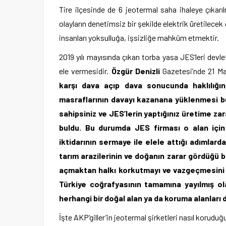
Tire ilçesinde de 6 jeotermal saha ihaleye çıkarı
olayların denetimsiz bir şekilde elektrik üretilec
insanları yoksulluğa, işsizliğe mahkûm etmektir.
2019 yılı mayısında çıkan torba yasa JES’leri devle
ele vermesidir.
Özgür Denizli
Gazetesi’nde 21 Ma
karşı dava açıp dava sonucunda haklılığın
masraflarının davayı kazanana yüklenmesi bu
sahipsiniz ve JES’lerin yaptığınız üretime z
buldu. Bu durumda JES firması o alan için
iktidarının sermaye ile elele attığı adımlar
tarım arazilerinin ve doğanın zarar gördüğü 
açmaktan halkı korkutmayı ve vazgeçmesini s
Türkiye coğrafyasının tamamına yayılmış ol
herhangi bir doğal alan ya da koruma alanları
İşte AKP’giller’in jeotermal şirketleri nasıl korud