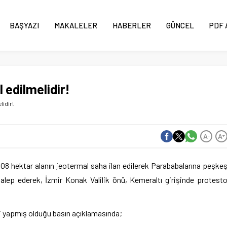
BAŞYAZI
MAKALELER
HABERLER
GÜNCEL
PDF 
 edilmelidir!
lidir!
A
A
-
+
3.408 hektar alanın jeotermal saha ilan edilerek Parababalarına peşke
 talep ederek, İzmir Konak Valilik önü, Kemeraltı girişinde protest
ili yapmış olduğu basın açıklamasında;