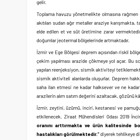
gelir.
Toplama havuzu yönetmelikte olmasına rağmen JES
akıtılan sudan ağır metaller araziye karışmakta, t
elde edilen et ve süt üretimine zarar vermekte
doğumlar jeotermal bölgelerinde artmaktadır.
İzmir ve Ege Bölgesi deprem açısından riskli bölge
çekim yapılması arazide çökmeye yol açar. Bu son d
yapılan reenjeksiyon, sismik aktiviteyi tetikleme
sismik aktiviteli alanlarda oluşurlar. Deprem hakk
saha ilan etmesi ne kadar halksever ve ne kadar 
arazilerin alım satım değerini azaltacak, gözünü kâ
İzmir, zeytini, üzümü, inciri, kestanesi ve pamuğu
etkilenecek. Ziraat Mühendisleri Odası 2019 İncir
oranını arttırmakta ve ürün kalitesinde 
hastalıkları görülmektedir.”
diyerek tehlikeye d