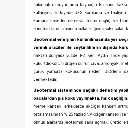
sakıncalı olmuyor ama kaynağın kullanım hakkı j
kullanıyor. Türkiye’de JES kurulumu ve faaliyet
kamuca denetlenmemesi, insan sağlığı ve tarımı
enerjinin tarım alanında kullanıldığında sakıncalar
Jeotermal enerjinin kullanılmasında yer seçi
verimli araziler ile zeytinliklerin dışında kur
miktarı dünyada yüzde 1-2 iken, Aydın ilinde ya
kükürtdioksit, hidrojen sülfür, civa, amonyak, me
çürük yumurta kokusunun nedeni JES’lerin sald
vermektedir.
Jeotermal sisteminde sağlıklı denetim yapıl
bacalardan pis koku yayılmakta, halk sağlığı
meme kanseri, erkeklerde akciğer kanseri artma
ortalamasından % 25 fazladır. Akciğer kanseri ise %
olmuş alanlarda jeotermal saha açmak, üreticiler