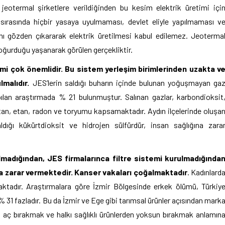
eotermal şirketlere verildiğinden bu kesim elektrik üretimi içi
i sırasında hiçbir yasaya uyulmaması, devlet eliyle yapılmaması v
 gözden çıkararak elektrik üretilmesi kabul edilemez. Jeoterma
 doğurduğu yaşanarak görülen gerçekliktir.
mi çok önemlidir. Bu sistem yerleşim birimlerinden uzakta v
ulmalıdır.
JES’lerin saldığı buharın içinde bulunan yoğuşmayan ga
pılan araştırmada % 21 bulunmuştur. Salınan gazlar, karbondioksit
tan, etan, radon ve toryumu kapsamaktadır. Aydın ilçelerinde oluşa
ığı kükürtdioksit ve hidrojen sülfürdür, insan sağlığına zara
madığından, JES firmalarınca filtre sistemi kurulmadığında
na zarar vermektedir. Kanser vakaları çoğalmaktadır
. Kadınlard
ktadır. Araştırmalara göre İzmir Bölgesinde erkek ölümü, Türkiy
 31 fazladır. Bu da İzmir ve Ege gibi tarımsal ürünler açısından mark
i aç bırakmak ve halkı sağlıklı ürünlerden yoksun bırakmak anlamın