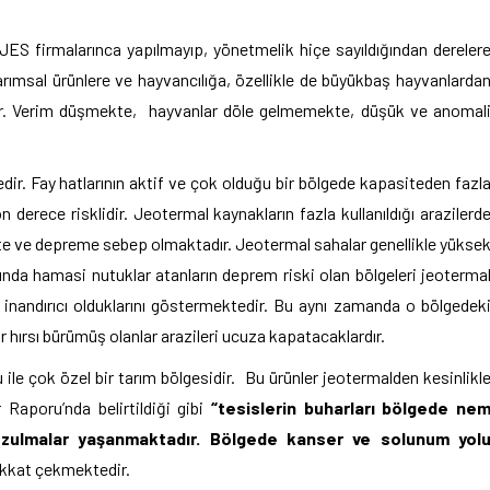
 firmalarınca yapılmayıp, yönetmelik hiçe sayıldığından dereler
arımsal ürünlere ve hayvancılığa, özellikle de büyükbaş hayvanlarda
dir. Verim düşmekte, hayvanlar döle gelmemekte, düşük ve anomal
dir. Fay hatlarının aktif ve çok olduğu bir bölgede kapasiteden fazl
erece risklidir. Jeotermal kaynakların fazla kullanıldığı arazilerd
kte ve depreme sebep olmaktadır. Jeotermal sahalar genellikle yükse
ında hamasi nutuklar atanların deprem riski olan bölgeleri jeoterma
inandırıcı olduklarını göstermektedir. Bu aynı zamanda o bölgedek
r hırsı bürümüş olanlar arazileri ucuza kapatacaklardır.
 ile çok özel bir tarım bölgesidir. Bu ürünler jeotermalden kesinlikl
 Raporu’nda belirtildiği gibi
“tesislerin buharları bölgede ne
bozulmalar yaşanmaktadır. Bölgede kanser ve solunum yol
ikkat çekmektedir.