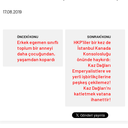
17.08.2019
ÖNCEKİ KONU
SONRAKİ KONU
Erkek egemen sınıflı
HKP’liler bir kez de
toplum bir anneyi
İstanbul Kanada
daha çocuğundan,
Konsolosluğu
yaşamdan kopardı
önünde haykırdı:
Kaz Dağları
Emperyalistlere ve
yerli işbirlikçilerine
peşkeş çekilemez!
Kaz Dağları’nı
katletmek vatana
ihanettir!