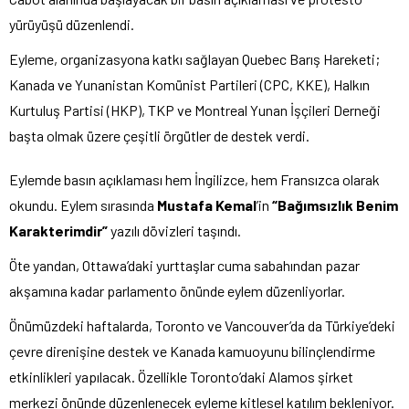
yürüyüşü düzenlendi.
Eyleme, organizasyona katkı sağlayan Quebec Barış Hareketi;
Kanada ve Yunanistan Komünist Partileri (CPC, KKE), Halkın
Kurtuluş Partisi (HKP), TKP ve Montreal Yunan İşçileri Derneği
başta olmak üzere çeşitli örgütler de destek verdi.
Eylemde basın açıklaması hem İngilizce, hem Fransızca olarak
okundu. Eylem sırasında
Mustafa Kemal
’in
“Bağımsızlık Benim
Karakterimdir”
yazılı dövizleri taşındı.
Öte yandan, Ottawa’daki yurttaşlar cuma sabahından pazar
akşamına kadar parlamento önünde eylem düzenliyorlar.
Önümüzdeki haftalarda, Toronto ve Vancouver’da da Türkiye’deki
çevre direnişine destek ve Kanada kamuoyunu bilinçlendirme
etkinlikleri yapılacak. Özellikle Toronto’daki Alamos şirket
merkezi önünde düzenlenecek eyleme kitlesel katılım bekleniyor.