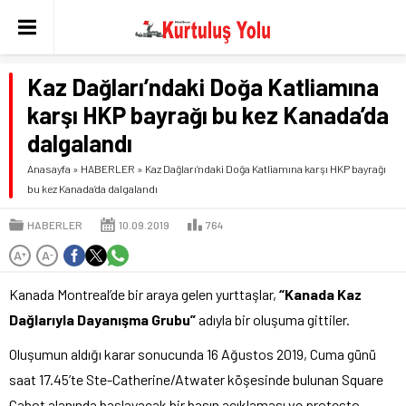
Kaz Dağları’ndaki Doğa Katliamına
karşı HKP bayrağı bu kez Kanada’da
dalgalandı
Anasayfa
»
HABERLER
»
Kaz Dağları’ndaki Doğa Katliamına karşı HKP bayrağı
bu kez Kanada’da dalgalandı
HABERLER
10.09.2019
764
A
A
+
-
Kanada Montreal’de bir araya gelen yurttaşlar,
“Kanada Kaz
Dağlarıyla Dayanışma Grubu”
adıyla bir oluşuma gittiler.
Oluşumun aldığı karar sonucunda 16 Ağustos 2019, Cuma günü
saat 17.45’te Ste-Catherine/Atwater köşesinde bulunan Square
Cabot alanında başlayacak bir basın açıklaması ve protesto