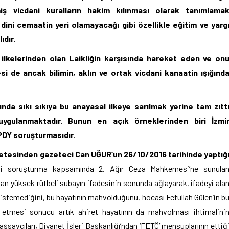
iş vicdani kuralların hakim kılınması olarak tanımlama
ini cemaatin yeri olamayacağı gibi özellikle eğitim ve yarg
ıdır.
lkelerinden olan Laikliğin karşısında hareket eden ve on
i de ancak bilimin, aklın ve ortak vicdani kanaatin ışığınd
da sıkı sıkıya bu anayasal ilkeye sarılmak yerine tam zıtt
ygulanmaktadır. Bunun en açık örneklerinden biri İzmi
PDY soruşturmasıdır.
zetesinden gazeteci Can UĞUR’un 26/10/2016 tarihinde yaptığ
lgili soruşturma kapsamında 2. Ağır Ceza Mahkemesi’ne sunula
an yüksek rütbeli subayın ifadesinin sonunda ağlayarak, ifadeyi ala
istemediğini, bu hayatının mahvolduğunu, hocası Fetullah Gülen’in b
 etmesi sonucu artık ahiret hayatının da mahvolması ihtimalini
avcıları, Diyanet İşleri Başkanlığı’ndan ‘FETÖ’ mensuplarının ettiğ