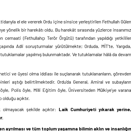
idarıyla el ele vererek Ordu içine sinsice yerleştirilen Fethullah Güle
eye yönelik bir harekâtı oldu. Bu harekât sırasında yüzlerce insanımı
en cemaati (Fethullahçı Terör Örgütü) tarafından yapıldığı yetkilile
 çapında Adli soruşturmalar yürütülmekte; Orduda, MİT’te, Yargıda
lı tutuklamalar yapılmış bulunmaktadır. Ve tutuklamalar hâlâ da deva
ci ve üyesi olma iddiası ile suçlanarak tutuklananların, görevde
binleri aştığı belirtilmektedir. Ordu’da General, Amiral ve subayları
öyle, Polis öyle, Milli Eğitim öyle, Üniversiteden Mülkiye’ye varan
 olduğu açıktır.
k olmayacak şekilde açıktır:
Laik Cumhuriyeti yıkarak yerine
r.
nden ayrılması ve tüm toplum yaşamına bilimin aklın ve insanlığı