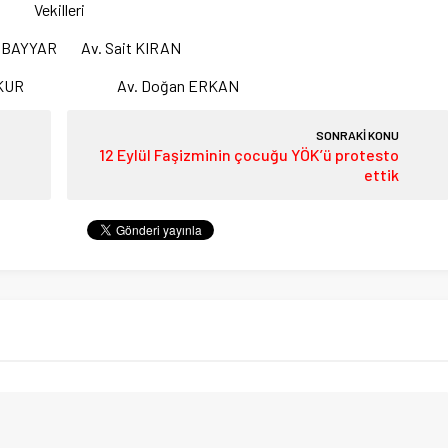
Vekilleri
n BAYYAR Av. Sait KIRAN
yça OKUR Av. Doğan ERKAN
SONRAKİ KONU
12 Eylül Faşizminin çocuğu YÖK’ü protesto
ettik