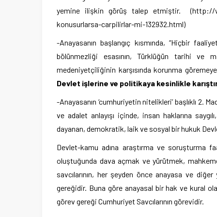
yemine ilişkin görüş talep etmiştir. (http://w
konusurlarsa-carpilirlar-mi-132932.html)
-Anayasanın başlangıç kısmında, “Hiçbir faaliyet
bölünmezliği esasının, Türklüğün tarihi ve man
medeniyetçiliğinin karşısında korunma göremey
Devlet işlerine ve politikaya kesinlikle karışt
-Anayasanın ‘cumhuriyetin nitelikleri’ başlıklı 2.
ve adalet anlayışı içinde, insan haklarına saygılı,
dayanan, demokratik, laik ve sosyal bir hukuk Devlet
Devlet-kamu adına araştırma ve soruşturma faal
oluştuğunda dava açmak ve yürütmek, mahkemele
savcılarının, her şeyden önce anayasa ve diğer 
gereğidir. Buna göre anayasal bir hak ve kural ola
görev gereği Cumhuriyet Savcılarının görevidir.