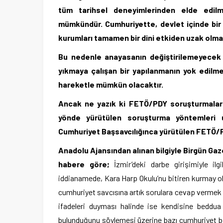
tüm tarihsel deneyimlerinden elde edilm
mümkündür. Cumhuriyette, devlet içinde bir d
kurumları tamamen bir dini etkiden uzak olmal
Bu nedenle anayasanın değiştirilemeyecek i
yıkmaya çalışan bir yapılanmanın yok edilmes
hareketle mümkün olacaktır.
Ancak ne yazık ki FETÖ/PDY soruşturmaların
yönde yürütülen soruşturma yöntemleri u
Cumhuriyet Başsavcılığınca yürütülen FETÖ/
Anadolu Ajansından alınan bilgiyle Birgün Ga
habere göre;
İzmir’deki darbe girişimiyle i
iddianamede, Kara Harp Okulu’nu bitiren kurmay ol
cumhuriyet savcısına artık sorulara cevap vermek 
ifadeleri duyması halinde ise kendisine beddua
bulunduğunu söylemesi üzerine bazı cumhuriyet başs