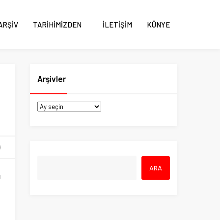
ARŞİV
TARİHİMİZDEN
İLETİŞİM
KÜNYE
Arşivler
ı
n
n
u