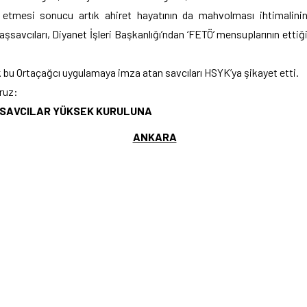
 etmesi sonucu artık ahiret hayatının da mahvolması ihtimalini
avcıları, Diyanet İşleri Başkanlığı’ndan ‘FETÖ’ mensuplarının ettiğ
 bu Ortaçağcı uygulamaya imza atan savcıları HSYK’ya şikayet etti.
oruz:
 SAVCILAR YÜKSEK KURULUNA
ANKARA