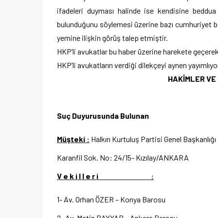
ifadeleri duyması halinde ise kendisine beddua
bulunduğunu söylemesi üzerine bazı cumhuriyet başs
yemine ilişkin görüş talep etmiştir.
HKP’li avukatlar bu haber üzerine harekete geçerek
HKP’li avukatların verdiği dilekçeyi aynen yayımlıy
HAKİMLER VE
Suç Duyurusunda Bulunan
Müşteki :
Halkın Kurtuluş Partisi Genel Başkanlığı
Karanfil Sok. No: 24/15- Kızılay/ANKARA
V e k i l l e r i :
1- Av. Orhan ÖZER – Konya Barosu
2- Av. Metin BAYYAR – Ankara Barosu