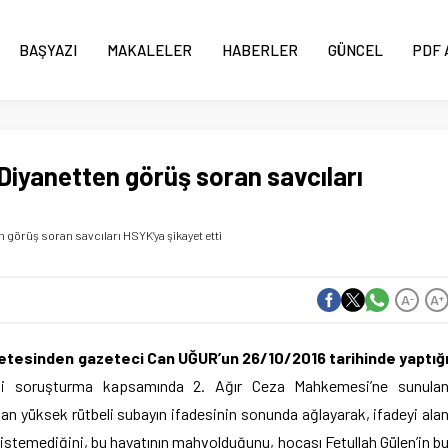
BAŞYAZI
MAKALELER
HABERLER
GÜNCEL
PDF 
 Diyanetten görüş soran savcıları
n görüş soran savcıları HSYK’ya şikayet etti
A
A
-
+
zetesinden gazeteci Can UĞUR’un 26/10/2016 tarihinde yaptığ
ilgili soruşturma kapsamında 2. Ağır Ceza Mahkemesi’ne sunula
an yüksek rütbeli subayın ifadesinin sonunda ağlayarak, ifadeyi ala
istemediğini, bu hayatının mahvolduğunu, hocası Fetullah Gülen’in b