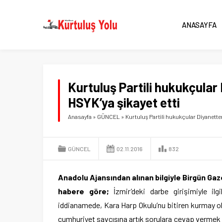
ANASAYFA
Kurtuluş Partili hukukçular
HSYK’ya şikayet etti
Anasayfa
»
GÜNCEL
»
Kurtuluş Partili hukukçular Diyanette
GÜNCEL
02.11.2016
832
Anadolu Ajansından alınan bilgiyle Birgün Ga
habere göre;
İzmir’deki darbe girişimiyle 
iddianamede, Kara Harp Okulu’nu bitiren kurmay ol
cumhuriyet savcısına artık sorulara cevap vermek 