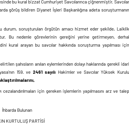
sinde bu kural bizzat Cumhuriyet Savcılarınca çiğnenmiştir. Savcıla
rda görüş bildiren Diyanet İşleri Başkanlığına adeta soruşturmanı
 Bu durum, soruşturulan örgütün amacı hizmet eder şekilde, Laikli
ur. Bu nedenle görevlerinin gereğini yerine getirmeyen, derha
dini kural arayan bu savcılar hakkında soruşturma yapılması içi
elirtilen şahısların anılan eylemlerinden dolayı haklarında gerekli idar
yasa’nın 159. ve
2461 sayılı
Hakimler ve Savcılar Yüksek Kurul
laştırılmalarını,
ı cezalandırılmaları için gereken işlemlerin yapılmasını arz ve tale
İhbarda Bulunan
IN KURTULUŞ PARTİSİ