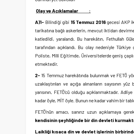
Olay ve Açıklamalar :
A)1-
Bilindiği gibi
15 Temmuz 2016
gecesi AKP ikt
tarikatına bağlı askerlerin, mevcut iktidarı devirm
katledildi, yaralandı. Bu harekâtın, Fethullah Gül
tarafından açıklandı. Bu olay nedeniyle Türkiye
Poliste, Milli Eğitimde, Üniversitelerde geniş çap
etmektedir.
2-
15 Temmuz harekâtında bulunmak ve FETÖ yöneti
uzaklaştırılan ve açığa alınanların sayısının yüz 
yarısının, FETÖ’cü olduğu açıklanmaktadır. Adliye 
kadar öyle, MİT öyle. Bunun ne kadar vahim bir tablo
FETÖ’nün amacı, sanırız uzun açıklamaya gere
kendisinin şeyhliğinde bir din devleti kurmaktı
Laikliği kısaca din ve devlet işlerinin birbiri