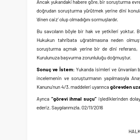
Ancak yukarıdaki habere göre, bir soruşturma evre
doğrudan soruşturma yürütmek yerine dini konula
‘dinen caiz’ olup olmadığını sormuşlardır.
Bu savcıların böyle bir hak ve yetkileri yoktur.
Hukukun tahribata uğratılmasına neden olmuşt
soruşturma açmak yerine bir de dini referans, 
Kurulunuza başvurma zorunluluğu doğmuştur.
Sonuç ve İstem:
Yukarıda isimleri ve ünvanları b
incelemenin ve soruşturmanın yapılmasıyla Ana
Kanunu’nun 4/3. maddeleri uyarınca
görevden uzak
Ayrıca
“görevi ihmal suçu”
işlediklerinden dolay
ederiz. Saygılarımızla. 02/11/2016
HALK