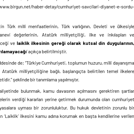
ww.birgun.net/haber-detay/cumhuriyet-savcilari-diyanet-e-sordu
in Türk milli menfaatlerinin, Türk varlığının, Devleti ve ülkesiyl
evi değerlerinin, Atatürk milliyetçiliği, ilke ve inkılapları v
eceği ve
laiklik ilkesinin gereği olarak kutsal din duygularının
ırılamayacağı
’ açıkça belirtilmiştir.
 Maddesinde de; “Türkiye Cumhuriyeti, toplumun huzuru, milli dayanışm
 Atatürk milliyetçiliğine bağlı, başlangıçta belirtilen temel ilkeler
idir.” şeklinde bir tanımlama yapılmıştır.
iyetinde bulunmak, kamu davasının açılmasını gerektiren şartla
rin verdiği kararları yerine getirmek durumunda olan cumhuriye
yasalara uyması bir zorunluluktur. Bu hukuk devletinin zorunlu bi
n ‘Laiklik’ ilkesini kamu adına korumak en başta kendilerine verile