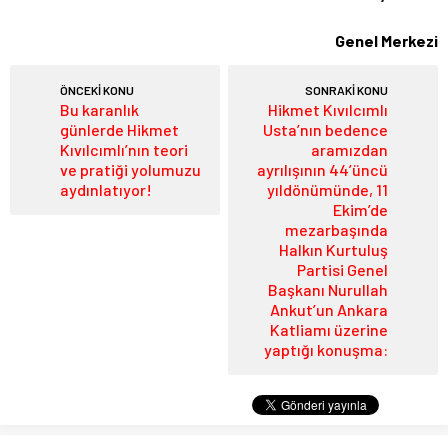
Genel Merkezi
ÖNCEKİ KONU
SONRAKİ KONU
Bu karanlık
Hikmet Kıvılcımlı
günlerde Hikmet
Usta’nın bedence
Kıvılcımlı’nın teori
aramızdan
ve pratiği yolumuzu
ayrılışının 44’üncü
aydınlatıyor!
yıldönümünde, 11
Ekim’de
mezarbaşında
Halkın Kurtuluş
Partisi Genel
Başkanı Nurullah
Ankut’un Ankara
Katliamı üzerine
yaptığı konuşma: