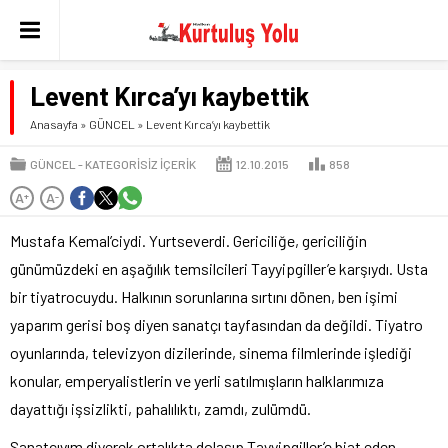
Levent Kırca’yı kaybettik
Anasayfa
»
GÜNCEL
»
Levent Kırca’yı kaybettik
GÜNCEL
KATEGORISIZ IÇERIK
12.10.2015
858
A
A
+
-
Mustafa Kemal’ciydi. Yurtseverdi. Gericiliğe, gericiliğin
günümüzdeki en aşağılık temsilcileri Tayyipgiller’e karşıydı. Usta
bir tiyatrocuydu. Halkının sorunlarına sırtını dönen, ben işimi
yaparım gerisi boş diyen sanatçı tayfasından da değildi. Tiyatro
oyunlarında, televizyon dizilerinde, sinema filmlerinde işlediği
konular, emperyalistlerin ve yerli satılmışların halklarımıza
dayattığı işsizlikti, pahalılıktı, zamdı, zulümdü.
Sanatçıyım diyerek ortalıkta dolaşıp Tayyipgiller’e biat eden