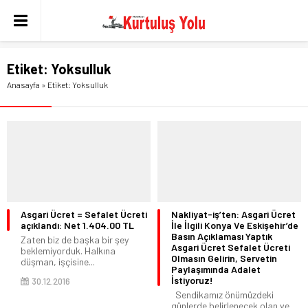
Etiket:
Yoksulluk
Anasayfa
»
Etiket: Yoksulluk
Asgari Ücret = Sefalet Ücreti
Nakliyat-iş’ten: Asgari Ücret
açıklandı: Net 1.404.00 TL
İle İlgili Konya Ve Eskişehir’de
Basın Açıklaması Yaptık
Zaten biz de başka bir şey
Asgari Ücret Sefalet Ücreti
beklemiyorduk. Halkına
Olmasın Gelirin, Servetin
düşman, işçisine...
Paylaşımında Adalet
İstiyoruz!
30.12.2016
Sendikamız önümüzdeki
günlerde belirlenecek olan ve