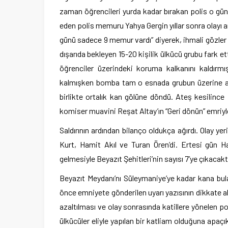
zaman öğrencileri yurda kadar bırakan polis o gün 
eden polis memuru Yahya Gergin yıllar sonra olayı 
günü sadece 9 memur vardı” diyerek, ihmali gözler 
dışarıda bekleyen 15-20 kişilik ülkücü grubu fark e
öğrenciler üzerindeki koruma kalkanını kaldırm
kalmışken bomba tam o esnada grubun üzerine atıl
birlikte ortalık kan gölüne döndü. Ateş kesilinc
komiser muavini Reşat Altay’ın “Geri dönün” emriyl
Saldırının ardından bilanço oldukça ağırdı. Olay y
Kurt, Hamit Akıl ve Turan Ören’di. Ertesi gün H
gelmesiyle Beyazıt Şehitleri’nin sayısı 7’ye çıkacakt
Beyazıt Meydanı’nı Süleymaniye’ye kadar kana bul
önce emniyete gönderilen uyarı yazısının dikkate 
azaltılması ve olay sonrasında katillere yönelen p
ülkücüler eliyle yapılan bir katliam olduğuna apaçı