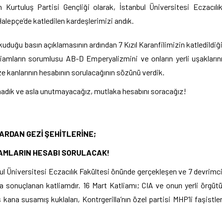
Kurtuluş Partisi Gençliği olarak, İstanbul Üniversitesi Eczacılı
alepçe’de katledilen kardeşlerimizi andık.
kuduğu basın açıklamasının ardından 7 Kızıl Karanfilimizin katledildiğ
tliamların sorumlusu AB-D Emperyalizmini ve onların yerli uşakların
ize kanlarının hesabının sorulacağının sözünü verdik.
tmadık ve asla unutmayacağız, mutlaka hesabını soracağız!
LARDAN GEZİ ŞEHİTLERİNE;
AMLARIN HESABI SORULACAK!
ul Üniversitesi Eczacılık Fakültesi önünde gerçekleşen ve 7 devrimc
a sonuçlanan katliamdır. 16 Mart Katliamı; CIA ve onun yerli örgüt
ş kana susamış kuklaları, Kontrgerilla’nın özel partisi MHP’li faşistle