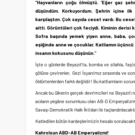
“Hayvanların çoğu ölmüştü. ‘Eğer gaz şehr
düşündüm. Korkuyordum. Şehrin içine ilk g
karşılaştım. Çok sayıda ceset vardı. Bu cese
aitti. Görüntüleri çok feciydi. Kiminin derisi
Sofra başında yemek yiyen anne, baba, çocu
eşiğinde anne ve çocuklar. Katliamın üçüncü 
insanın kokusunu düşünün.”
İşte o günlerde Beyazıt’ta, bomba ve silahla, faşis
gölüne çevirenler, Gezi İsyanı’mız sırasında ve so
öldürtenlerden farklı değildir! Bu katliamların sor
Ancak bu ülkenin gerçek devrimcileri ne Beyazıt’ı n
acıların yegâne sorumlusu olan AB-D Emperyalizmi ve
Savaşı Demokratik Halk İktidarı ile taçlandırılacaktı
Katledilen bütün kardeşlerimizin hesabı sorulacak
Kahrolsun ABD-AB Emperyalizmi!