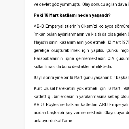
ve devlet göz yummuştu. Olay sonucu açılan dava i
Peki 16 Mart katliamı neden yaşandı?
AB-D Emperyalistlerinin ülkemizi kolayca sömürebi
imkân bulan aydınlanmanın ve kısıtlı da olsa gelen
Mayıs’ın sınırlı kazanımlarını yok etmek, 12 Mart 
gerekçe oluşturabilmek için yapıldı. Çünkü hiç
Parababalarının işine gelmemektedir. CIA güdümü
kullanılması da bunu destekler niteliktedir.
10 yıl sonra yine bir 16 Mart günü yaşanan bir başka
Kürt Ulusal hareketini yok etmek için 16 Mart 198
katlettiği, binlercesinin yaralanmasına sebep olduğu
ABD! Böylesine halkları katleden ABD Emperyaliz
acıdan başka bir şey vermemektedir. Olayı duyar
anlatıyordu katliamı: