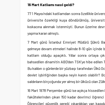
16 Mart Katliamı nasıl geldi?
77 1 Mayısı’ndaki katliamdan sonra özellikle üniversi
üniversite özerkliği kuşa döndürülmüş, üniversit
kıskacına alınmak istenmişti. Bunun üzerine devrim
yapma kararı almıştı.
7 Mart günü İstanbul Emniyet Müdürü Şükrü Bal
gelmeye devam etmeleri halinde 8-10 gün içinde bu 
katliam olduğu apaçıktı. Yıllar sonra ortaya çı
bahsedilen dinamitin ABD’den TSK’ye hibe edilen TN
Bu kalıbın o günlerde bir yüzbaşı tarafından Ülkü Oc
devlet işbirliğinden başka neyin kanıtı olabilir? 
saldırıların birçoğunda yer almış bir ülkücü olan Zülk
16 Mart 1978 Perşembe günü ise açıkça hissedilen b
fakültelerinden çıkan 150 kadar devrimci öğrenci p
Öğrencileri güvenlik gereği çıkardıkları yan kap