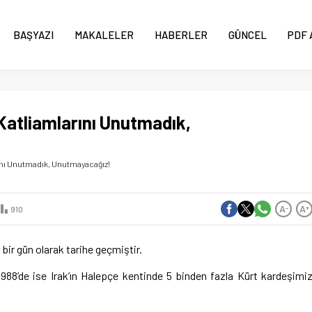
BAŞYAZI
MAKALELER
HABERLER
GÜNCEL
PDF 
Katliamlarını Unutmadık,
rını Unutmadık, Unutmayacağız!
A
A
-
+
910
a bir gün olarak tarihe geçmiştir.
1988’de ise Irak’ın Halepçe kentinde 5 binden fazla Kürt kardeşimi