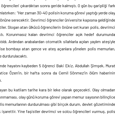
öğrencileri çıkardıktan sonra geride kalmıştı. O gün bu garipliği far
anlatırken: “Her zaman 30-40 polisin koruma görevi yaptığı yerde ola
önüne serecektir. Devrimci öğrenciler üniversite kapısına geldiğind
ttiler. Slogan atan ülkücü öğrencilerin önüne set kuran polis, devrimc
ıştı. Korunmasız kalan devrimci öğrenciler açık hedef durumund
dı. Ardından arabalardan otomatik silahlarla açılan yaylım ateşiyl
e ise bombayı atan gence ve ateş açanlara yönelen polis memurları
e durdurulacaktı.
erinde hayatını kaybeden 5 öğrenci Baki Ekiz, Abdullah Şimşek, Mura
atice Özen’in, bir hafta sonra da Cemil Sönmez’in ölüm haberini
ı.
ayan bu katliam tarihe kara bir leke olarak geçecekti. Olay olmada
alınmaması, olay günü koruma görevi yapan memur sayısının bilinçlic
olis memurlarının durdurulması gibi birçok durum, devlet gözetimind
k işarettir. Yine faşistler devrimci ve solcu öğrencileri vurmuş, poli