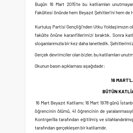
Bugün 16 Mart 2015’te bu katliamları unutmayan 
Fakültesi önünde hem Beyazıt Şehitleri’ni hem de H
Kurtuluş Partisi Gençliği’nden Utku Yoldaş’ımızın o
fakülte önüne karanfillerimizi bıraktık. Sonra ka
sloganlarımızla bir kez daha lanetledik. Şehitlerim
Gerçek devrimciler olan bizler, bu katliamları unu
Okunun basın açıklaması aşağıdadır:
16 MART’
BÜTÜN KATLİ
16 Mart Beyazıt Katliamı; 16 Mart 1978 günü İstanb
öğrencinin ölümü, 41 öğrencinin de yaralanmasıyl
Kontrgerilla tarafından eğitilmiş ve silahlandırılmı
tarafından gerçekleşen bir katliamdır.