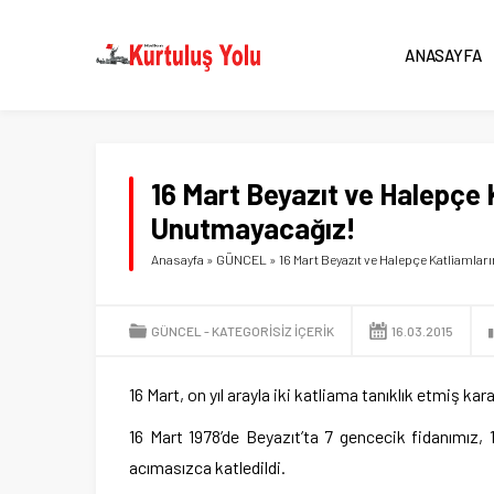
ANASAYFA
16 Mart Beyazıt ve Halepçe 
Unutmayacağız!
Anasayfa
»
GÜNCEL
»
16 Mart Beyazıt ve Halepçe Katliamla
GÜNCEL
KATEGORISIZ IÇERIK
16.03.2015
16 Mart, on yıl arayla iki katliama tanıklık etmiş kar
16 Mart 1978’de Beyazıt’ta 7 gencecik fidanımız, 
acımasızca katledildi.