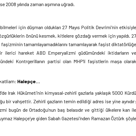
se 2008 yılında zaman aşımına uğradı.
lmeleri için düşman oldukları 27 Mayıs Politik Devrimi’nin etkisiyl
 özgürlüklerin önünü kesmek, kitlelere gözdağı vermek için yapıldı. 2
1971 faşizminin tamamlayamadıklarını tamamlayarak faşist diktatörlüğ
bir ilerici hareket ABD Emperyalizmi güdümündeki iktidarların v
ndeki Kontrgerillanın partisi olan MHP’li faşistlerin maşa olara
 katliam:
Halepçe…
8’de Irak Hükümeti’nin kimyasal-zehirli gazlarla yaklaşık 5000 Kürd
 bir vahşettir. Zehirli gazların temin edildiği adres ise yine aynıdır
mi bugün de Ortadoğu’nun baş belasıdır ve gittiği ülkelere kan il
 duymaz Halepçe’ye giden Sabah Gazetesi’nden Ramazan Öztürk şöyl