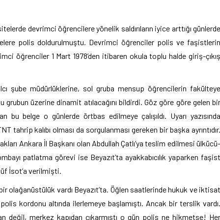
telerde devrimci öğrencilere yönelik saldırıların iyice arttığı günlerd
elere polis doldurulmuştu. Devrimci öğrenciler polis ve faşistleri
ci öğrenciler 1 Mart 1978’den itibaren okula toplu halde giriş-çıkı
cı şube müdürlüklerine, sol gruba mensup öğrencilerin fakültey
grubun üzerine dinamit atılacağını bildirdi. Göz göre göre gelen bi
kan bu belge o günlerde örtbas edilmeye çalışıldı. Uyarı yazısınd
T tahrip kalıbı olması da sorgulanması gereken bir başka ayrıntıdır
akları Ankara İl Başkanı olan Abdullah Çatlı’ya teslim edilmesi ülkücü
Bombayı patlatma görevi ise Beyazıt’ta ayakkabıcılık yaparken faşis
üf İsot’a verilmişti.
ir olağanüstülük vardı Beyazıt’ta. Öğlen saatlerinde hukuk ve iktisa
olis kordonu altında ilerlemeye başlamıştı. Ancak bir terslik vardı
ıdan değil, merkez kapıdan çıkarmıştı o gün polis ne hikmetse! He