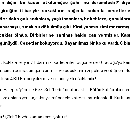
in dışını bu kadar etkilemişse şehir ne durumdadır?’ diy
irdiğim itibariyle sokakların sağında solunda cesetlerl
tler daha çok kadınlara, yaşlı insanlara, bebeklere, çocuklar
 kabarmıştı, sıcak su dökülmüş gibi. Kimi yanmış kimi morarmış
klar ölmüş. Birbirlerine sarılmış halde can vermişler. Kap
günüydü. Cesetler kokuyordu. Dayanılmaz bir koku vardı. 6 bi
t kuklalar eliyle 7 fidanımızı katledenler, bugünlerde Ortadoğu’yu ka
nrasında acımadan gençlerimizi ve çocuklarımızı polise verdiği emirl
umlusu ABD Emperyalizmi ve onların yerli uşaklarıdır!
e Halepçe’yi ne de Gezi Şehitlerini unutacaktır! Bütün katliamların v
 onların yerli uşaklarıyla mücadele zafere ulaştırılacak, II. Kurtulu
r.
tır! Çünkü bizde zamanaşımı yoktur!