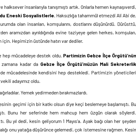
ve halksever insanlarıyla tanışmıştı artık. Onlarla hemen kaynaşıverdi
du Eneski Sosyalistlerle.
Haksızlığa tahammül etmezdi Ali Abi de
urumda olan insanları, komşularını, dostlarını düşünürdü. Dürüsttü
den aramızdan ayrıldığında evine taziyeye gelen herkes, komşuları
n için. Hepimizin üstünde hatırı var dediler.
nde hep mücadeleye destek oldu.
Partimizin Gebze İlçe Örgütü’nü
iği zamana kadar da
Gebze İlçe Örgütü’müzün Mali Sekreterli
 de mücadelesinde kendisini hep destekledi. Partimizin yöneticiler
tvekili adayımız oldu.
e ağırladılar. Yemek yedirmeden bırakmazlardı.
ilesinin geçimi için bir katkı olsun diye keçi beslemeye başlamıştı. B
mıştı. Bunu her seferinde hem mahcup hem üzgün olarak söylerdi
. Bu yıl dedi, kesin geliyorum 1 Mayıs’a. Ayak bağı olan her şeyde
talığı onu yatağa düşürünce gelemedi, çok istemesine rağmen. Kesi