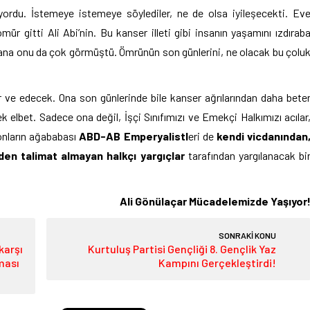
yordu. İstemeye istemeye söylediler, ne de olsa iyileşecekti. Ev
 gitti Ali Abi’nin. Bu kanser illeti gibi insanın yaşamını ızdırab
sana onu da çok görmüştü. Ömrünün son günlerini, ne olacak bu çolu
ve edecek. Ona son günlerinde bile kanser ağrılarından daha bete
ek elbet. Sadece ona değil, İşçi Sınıfımızı ve Emekçi Halkımızı acılar
nların ağababası
ABD-AB Emperyalistl
eri de
kendi vicdanından
den talimat almayan halkçı yargıçlar
tarafından yargılanacak bi
Ali Gönülaçar Mücadelemizde Yaşıyor
SONRAKİ KONU
karşı
Kurtuluş Partisi Gençliği 8. Gençlik Yaz
ması
Kampını Gerçekleştirdi!