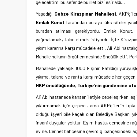
gelecektim, bu sefer de bu illet bizi esir aldı…
Yaşadığı
Gebze Kirazpınar Mahallesi
, AKP’gill
Emlak Konut
tarafından buraya lüks siteler yapı
buradan atılması gerekiyordu. Emlak Konut, m
yağmalamak, talan etmek istiyordu. İşte Kirazpın
yıkım kararına karşı mücadele etti. Ali Abi hast
Mahalle halkının örgütlenmesinde öncülük etti. Parti
Mahallede yaklaşık 1000 kişinin katıldığı yürüyüşl
yıkıma, talana ve ranta karşı mücadele her geçen 
HKP öncülüğünde, Türkiye’nin gündemine otura
Ali Abi hastanede kanser illetiyle cebelleşirken, eş
yıktırmamak için çırpındı, ama AKP’giller’in tıpkı
olduğu işyeri bile kaçak olan Belediye Başkanı yık
insani duygular yoktur. Eşim hasta, demesine rağm
evine. Cennet bahçesine çevirdiği bahçesindeki ağaç