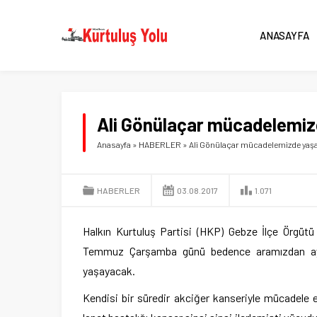
ANASAYFA
Ali Gönülaçar mücadelemiz
Anasayfa
»
HABERLER
»
Ali Gönülaçar mücadelemizde yaş
HABERLER
03.08.2017
1.071
Halkın Kurtuluş Partisi (HKP) Gebze İlçe Örgütü
Temmuz Çarşamba günü bedence aramızdan ayrı
yaşayacak.
Kendisi bir süredir akciğer kanseriyle mücadele