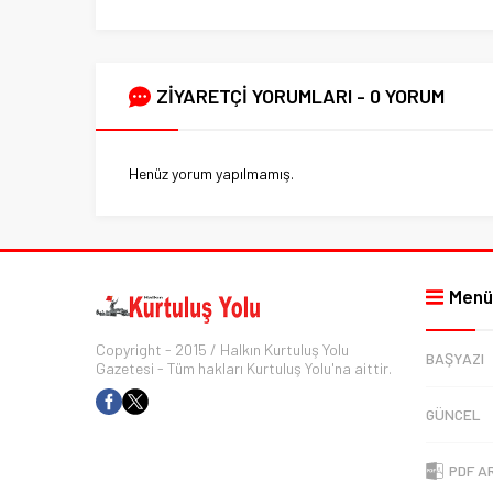
ZİYARETÇİ YORUMLARI - 0 YORUM
Henüz yorum yapılmamış.
Menü
Copyright - 2015 / Halkın Kurtuluş Yolu
BAŞYAZI
Gazetesi - Tüm hakları Kurtuluş Yolu'na aittir.
GÜNCEL
PDF A