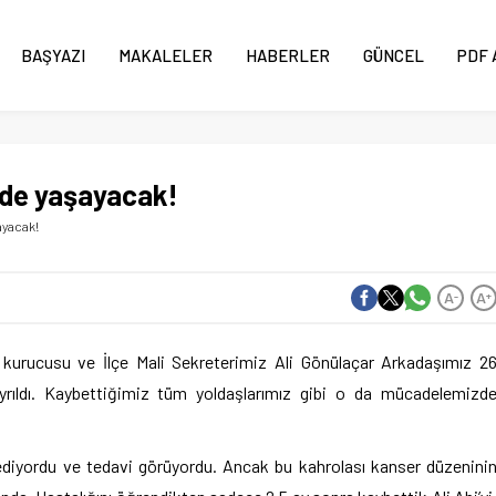
BAŞYAZI
MAKALELER
HABERLER
GÜNCEL
PDF 
de yaşayacak!
ayacak!
A
A
-
+
 kurucusu ve İlçe Mali Sekreterimiz Ali Gönülaçar Arkadaşımız 2
ldı. Kaybettiğimiz tüm yoldaşlarımız gibi o da mücadelemizd
 ediyordu ve tedavi görüyordu. Ancak bu kahrolası kanser düzenini