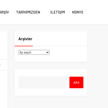
ARŞİV
TARİHİMİZDEN
İLETİŞİM
KÜNYE
Arşivler
6
e
n