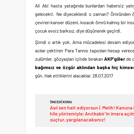
Ali Abi hasta yatağında bunlardan habersiz yatı
gelecekti. Ne diyeceklerdi o zaman? Ömründen ömür
çeviren kanser düzeni, kısacık ömrü kalmış bir in
çocuk evsiz barksız, diye düşünerek geçirdi.
Şimdi o artık yok. Ama mücadelesi devam ediyor 
acılar çektiren Para Tanrısı tapıcıları hesap verec
zulümler, gözyaşları içinde bırakan
AKP’giller
de o
bağımsız ve özgür aklından başka hiç kimse
gün. Hak ettiklerini alacaklar. 28.07.2017
ÖNCEKİ KONU
Asıl sen halt ediyorsun İ. Melih! Kanuna 
hile yöntemiyle; Anıtkabir’in imara açıl
suçtur, yargılanacaksınız!