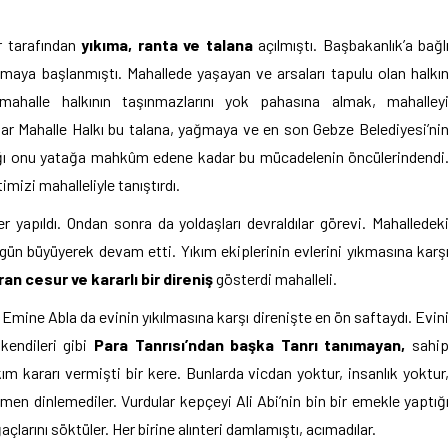
er tarafından
yıkıma, ranta ve talana
açılmıştı. Başbakanlık’a bağl
lmaya başlanmıştı. Mahallede yaşayan ve arsaları tapulu olan halkı
ahalle halkının taşınmazlarını yok pahasına almak, mahalley
ar Mahalle Halkı bu talana, yağmaya ve en son Gebze Belediyesi’ni
alığı onu yatağa mahkûm edene kadar bu mücadelenin öncülerindendi
mizi mahalleliyle tanıştırdı.
er yapıldı. Ondan sonra da yoldaşları devraldılar görevi. Mahalledek
gün büyüyerek devam etti. Yıkım ekiplerinin evlerini yıkmasına karş
n cesur ve kararlı bir direniş
gösterdi mahalleli.
i Emine Abla da evinin yıkılmasına karşı direnişte en ön saftaydı. Evin
 kendileri gibi
Para Tanrısı’ndan başka Tanrı tanımayan,
sahi
ım kararı vermişti bir kere. Bunlarda vicdan yoktur, insanlık yoktur
en dinlemediler. Vurdular kepçeyi Ali Abi’nin bin bir emekle yaptığ
larını söktüler. Her birine alınteri damlamıştı, acımadılar.