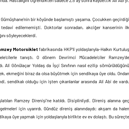
unda. Hastalığını öğrendikten sadece 2,5 ay sonra kaybettik Ali Abi’yi
i. Gümüşhane’nin bir köyünde başlamıştı yaşama. Çocukken geçirdiğ
 tedavi edilememişti. Doktorlar sonradan, akciğer kanserinin il
ğını söyleyeceklerdi.
mzey Motorsiklet
fabrikasında HKP’li yoldaşlarıyla-Halkın Kurtulu
ele’cilerle tanıştı. O dönem Devrimci Mücadele’ciler Ramzey’d
ı. Ali Gönülaçar Yoldaş da İşçi Sınıfının nasıl ezilip sömürüldüğün
, ekmeğini biraz da olsa büyütmek için sendikaya üye oldu. Onda
, sendikalı olduğu için işten çıkarılanlar arasında Ali Abi de vardı
tılan Ramzey Direnişi’ne katıldı. Disiplinliydi. Direniş alanına ge
gelmeleri için uyarırdı. Gündüz direniş alanındaydı; akşam da hale
ikaya üye yapmak için yoldaşlarıyla birlikte ev ev dolaştı. Bu süreçt