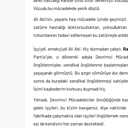
lanet hastalığı kanser sinsi sinsi ilerlemişti vücud
Vücudu bu mücadelede yenik düştü.
Ali Abi’nin, yaşamı hep mücadele içinde geçmişt
zatürre hastalığı doktorsuzluktan, yoksulluktan
tohumlarının tedavi edilemeyen bu zatürreyle atıldı
İşçiydi, emekçiydi Ali Abi. Hiç durmadan çalıştı.
Ra
Partisi’yle, o dönemki adıyla Devrimci Mücad
örgütlenmişler, sendikal örgütlenme başlatmışlard
yaşayarak görmüştü. Bu azgın sömürüye dur demek
sonra da buradaki sendikal örgütlenmeyi sahiplendi
İşimi kaybederim korkusu duymadı hiç.
Yılmadı, Devrimci Mücadele’ciler öncülüğünde başla
gelen işçileri, bu bizim kavgamız, diye vaktinde 
fabrikada çalışmakta olan işçileri örgütlemek-send
eşi de kendisini her zaman destekledi.