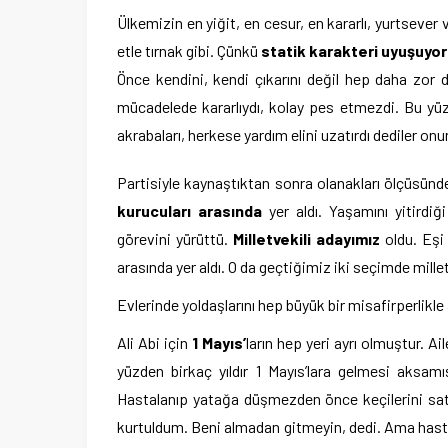
Ülkemizin en yiğit, en cesur, en kararlı, yurtsever 
etle tırnak gibi. Çünkü
statik karakteri uyuşuyor
Önce kendini, kendi çıkarını değil hep daha zor d
mücadelede kararlıydı, kolay pes etmezdi. Bu yüz
akrabaları, herkese yardım elini uzatırdı dediler onu
Partisiyle kaynaştıktan sonra olanakları ölçüsü
kurucuları arasında
yer aldı. Yaşamını yitird
görevini yürüttü.
Milletvekili adayımız
oldu. Eşi
arasında yer aldı. O da geçtiğimiz iki seçimde mille
Evlerinde yoldaşlarını hep büyük bir misafirperlikl
Ali Abi için
1 Mayıs’
ların hep yeri ayrı olmuştur. A
yüzden birkaç yıldır 1 Mayıs’lara gelmesi aksa
Hastalanıp yatağa düşmezden önce keçilerini sattı
kurtuldum. Beni almadan gitmeyin, dedi. Ama has