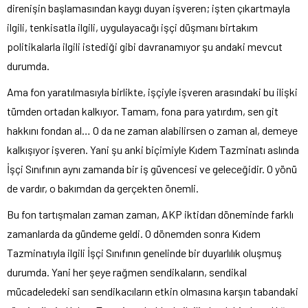
direnişin başlamasından kaygı duyan işveren; işten çıkartmayla
ilgili, tenkisatla ilgili, uygulayacağı işçi düşmanı birtakım
politikalarla ilgili istediği gibi davranamıyor şu andaki mevcut
durumda.
Ama fon yaratılmasıyla birlikte, işçiyle işveren arasındaki bu ilişki
tümden ortadan kalkıyor. Tamam, fona para yatırdım, sen git
hakkını fondan al… O da ne zaman alabilirsen o zaman al, demeye
kalkışıyor işveren. Yani şu anki biçimiyle Kıdem Tazminatı aslında
İşçi Sınıfının aynı zamanda bir iş güvencesi ve geleceğidir. O yönü
de vardır, o bakımdan da gerçekten önemli.
Bu fon tartışmaları zaman zaman, AKP iktidarı döneminde farklı
zamanlarda da gündeme geldi. O dönemden sonra Kıdem
Tazminatıyla ilgili İşçi Sınıfının genelinde bir duyarlılık oluşmuş
durumda. Yani her şeye rağmen sendikaların, sendikal
mücadeledeki sarı sendikacıların etkin olmasına karşın tabandaki