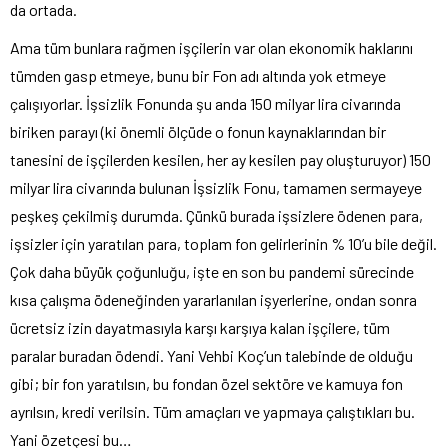
da ortada.
Ama tüm bunlara rağmen işçilerin var olan ekonomik haklarını
tümden gasp etmeye, bunu bir Fon adı altında yok etmeye
çalışıyorlar. İşsizlik Fonunda şu anda 150 milyar lira civarında
biriken parayı (ki önemli ölçüde o fonun kaynaklarından bir
tanesini de işçilerden kesilen, her ay kesilen pay oluşturuyor) 150
milyar lira civarında bulunan İşsizlik Fonu, tamamen sermayeye
peşkeş çekilmiş durumda. Çünkü burada işsizlere ödenen para,
işsizler için yaratılan para, toplam fon gelirlerinin % 10’u bile değil.
Çok daha büyük çoğunluğu, işte en son bu pandemi sürecinde
kısa çalışma ödeneğinden yararlanılan işyerlerine, ondan sonra
ücretsiz izin dayatmasıyla karşı karşıya kalan işçilere, tüm
paralar buradan ödendi. Yani Vehbi Koç’un talebinde de olduğu
gibi; bir fon yaratılsın, bu fondan özel sektöre ve kamuya fon
ayrılsın, kredi verilsin. Tüm amaçları ve yapmaya çalıştıkları bu.
Yani özetçesi bu…