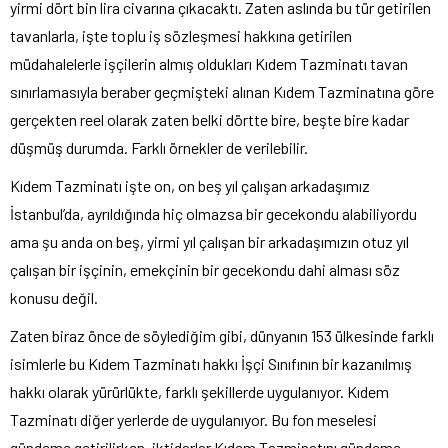
yirmi dört bin lira civarına çıkacaktı. Zaten aslında bu tür getirilen
tavanlarla, işte toplu iş sözleşmesi hakkına getirilen
müdahalelerle işçilerin almış oldukları Kıdem Tazminatı tavan
sınırlamasıyla beraber geçmişteki alınan Kıdem Tazminatına göre
gerçekten reel olarak zaten belki dörtte bire, beşte bire kadar
düşmüş durumda. Farklı örnekler de verilebilir.
Kıdem Tazminatı işte on, on beş yıl çalışan arkadaşımız
İstanbul’da, ayrıldığında hiç olmazsa bir gecekondu alabiliyordu
ama şu anda on beş, yirmi yıl çalışan bir arkadaşımızın otuz yıl
çalışan bir işçinin, emekçinin bir gecekondu dahi alması söz
konusu değil.
Zaten biraz önce de söylediğim gibi, dünyanın 153 ülkesinde farklı
isimlerle bu Kıdem Tazminatı hakkı İşçi Sınıfının bir kazanılmış
hakkı olarak yürürlükte, farklı şekillerde uygulanıyor. Kıdem
Tazminatı diğer yerlerde de uygulanıyor. Bu fon meselesi
gündeme getirilirken, iktidarlar Kıdem Tazminatını gündeme