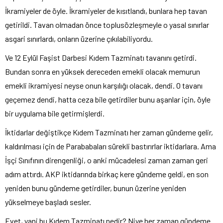
İkramiyeler de öyle. İkramiyeler de kısıtlandı, bunlara hep tavan
getirildi. Tavan olmadan önce toplusözleşmeyle o yasal sınırlar
asgari sınırlardı, onların üzerine çıkılabiliyordu.
Ve 12 Eylül Faşist Darbesi Kıdem Tazminatı tavanını getirdi.
Bundan sonra en yüksek dereceden emekli olacak memurun
emekli ikramiyesi neyse onun karşılığı olacak, dendi. O tavanı
geçemez dendi, hatta ceza bile getirdiler bunu aşanlar için, öyle
bir uygulama bile getirmişlerdi.
İktidarlar değiştikçe Kıdem Tazminatı her zaman gündeme gelir,
kaldırılması için de Parababaları sürekli bastırırlar iktidarlara. Ama
İşçi Sınıfının direngenliği, o anki mücadelesi zaman zaman geri
adım attırdı. AKP iktidarında birkaç kere gündeme geldi, en son
yeniden bunu gündeme getirdiler, bunun üzerine yeniden
yükselmeye başladı sesler.
Evet, yani bu Kıdem Tazminatı nedir? Niye her zaman gündeme