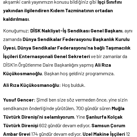
akşamki canlı yayınımızın konusu bildiğiniz gibi
İşçi Sınıfını
yakından ilgilendiren
Kıdem Tazminatının ortadan
kaldırılması
.
Konuğumuz;
DİSK Nakliyat-İş Sendikası Genel Başkanı
, aynı
zamanda
Dünya Sendikalar Federasyonu Başkanlık Kurulu
Üyesi, Dünya Sendikalar Federasyonu’na bağlı Taşımacılık
İşçileri Enternasyonali Genel Sekreteri
ve bir zamanlar da
DİSK’in Örgütlenme Daire Başkanlığını yapmış
Ali Rıza
Küçükosmanoğlu
. Başkan hoş geldiniz programımıza.
Ali Rıza Küçükosmanoğlu:
Hoş bulduk.
Yusuf Gencer:
Şimdi ben size söz vermeden önce, yine sizin
sendikanızın önderliğinde yürütülen, 700 gündür süren
Muğla
Tüvtürk Direnişi’ni selamlıyorum
. Yine
Şanlıurfa Kolçak
Tüvtürk Direnişi
602 gündür devam ediyor,
Samsun Çorum
Ambar Grevi
174 gündür devam ediyor.
Uzel Makine İşçileri
12