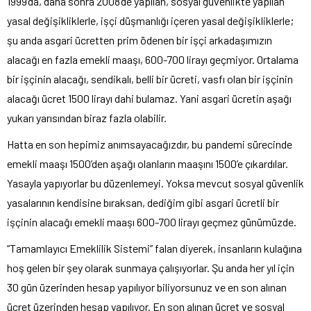
1999’da, daha sonra 2008’de yapılan, sosyal güvenlikte yapılan
yasal değişikliklerle, işçi düşmanlığı içeren yasal değişikliklerle;
şu anda asgari ücretten prim ödenen bir işçi arkadaşımızın
alacağı en fazla emekli maaşı, 600-700 lirayı geçmiyor. Ortalama
bir işçinin alacağı, sendikalı, belli bir ücreti, vasfı olan bir işçinin
alacağı ücret 1500 lirayı dahi bulamaz. Yani asgari ücretin aşağı
yukarı yarısından biraz fazla olabilir.
Hatta en son hepimiz anımsayacağızdır, bu pandemi sürecinde
emekli maaşı 1500’den aşağı olanların maaşını 1500’e çıkardılar.
Yasayla yapıyorlar bu düzenlemeyi. Yoksa mevcut sosyal güvenlik
yasalarının kendisine bıraksan, dediğim gibi asgari ücretli bir
işçinin alacağı emekli maaşı 600-700 lirayı geçmez günümüzde.
“Tamamlayıcı Emeklilik Sistemi” falan diyerek, insanların kulağına
hoş gelen bir şey olarak sunmaya çalışıyorlar. Şu anda her yıl için
30 gün üzerinden hesap yapılıyor biliyorsunuz ve en son alınan
ücret üzerinden hesap yapılıyor. En son alınan ücret ve sosyal