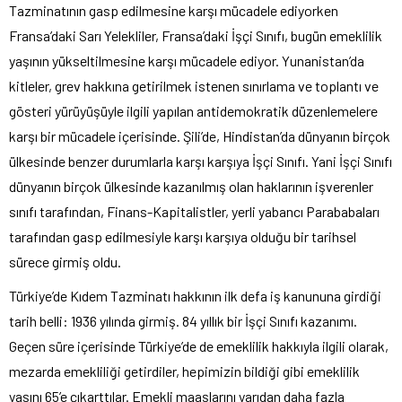
Tazminatının gasp edilmesine karşı mücadele ediyorken
Fransa’daki Sarı Yelekliler, Fransa’daki İşçi Sınıfı, bugün emeklilik
yaşının yükseltilmesine karşı mücadele ediyor. Yunanistan’da
kitleler, grev hakkına getirilmek istenen sınırlama ve toplantı ve
gösteri yürüyüşüyle ilgili yapılan antidemokratik düzenlemelere
karşı bir mücadele içerisinde. Şili’de, Hindistan’da dünyanın birçok
ülkesinde benzer durumlarla karşı karşıya İşçi Sınıfı. Yani İşçi Sınıfı
dünyanın birçok ülkesinde kazanılmış olan haklarının işverenler
sınıfı tarafından, Finans-Kapitalistler, yerli yabancı Parababaları
tarafından gasp edilmesiyle karşı karşıya olduğu bir tarihsel
sürece girmiş oldu.
Türkiye’de Kıdem Tazminatı hakkının ilk defa iş kanununa girdiği
tarih belli: 1936 yılında girmiş. 84 yıllık bir İşçi Sınıfı kazanımı.
Geçen süre içerisinde Türkiye’de de emeklilik hakkıyla ilgili olarak,
mezarda emekliliği getirdiler, hepimizin bildiği gibi emeklilik
yaşını 65’e çıkarttılar. Emekli maaşlarını yarıdan daha fazla