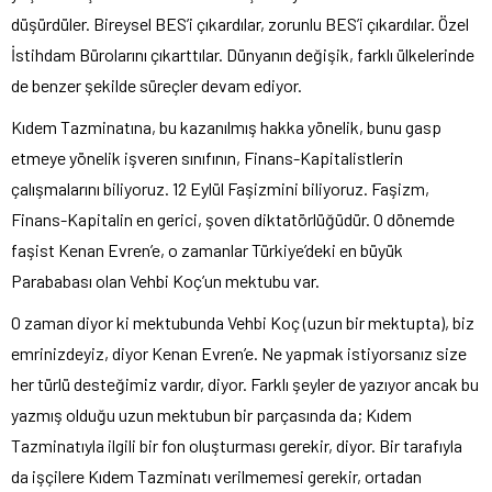
düşürdüler. Bireysel BES’i çıkardılar, zorunlu BES’i çıkardılar. Özel
İstihdam Bürolarını çıkarttılar. Dünyanın değişik, farklı ülkelerinde
de benzer şekilde süreçler devam ediyor.
Kıdem Tazminatına, bu kazanılmış hakka yönelik, bunu gasp
etmeye yönelik işveren sınıfının, Finans-Kapitalistlerin
çalışmalarını biliyoruz. 12 Eylül Faşizmini biliyoruz. Faşizm,
Finans-Kapitalin en gerici, şoven diktatörlüğüdür. O dönemde
faşist Kenan Evren’e, o zamanlar Türkiye’deki en büyük
Parababası olan Vehbi Koç’un mektubu var.
O zaman diyor ki mektubunda Vehbi Koç (uzun bir mektupta), biz
emrinizdeyiz, diyor Kenan Evren’e. Ne yapmak istiyorsanız size
her türlü desteğimiz vardır, diyor. Farklı şeyler de yazıyor ancak bu
yazmış olduğu uzun mektubun bir parçasında da; Kıdem
Tazminatıyla ilgili bir fon oluşturması gerekir, diyor. Bir tarafıyla
da işçilere Kıdem Tazminatı verilmemesi gerekir, ortadan