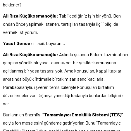
beklerler?
Ali Rıza Küçükosmanoğlu:
Tabiî dediğiniz işin bir yönü. Ben
ondan önce yapılmak istenen, tartışılan tasarıyla ilgili bilgi de
vermek istiyorum.
Yusuf Gencer:
Tabiî, buyurun…
Ali Rıza Küçükosmanoğlu:
Aslında şu anda Kıdem Tazminatının
gaspına yönelik bir yasa tasarısı, net bir şekilde kamuoyuna
açıklanmış bir yasa tasarısı yok. Ama konuşulan, kapalı kapılar
arkasında büyük ihtimalle birtakım sarı sendikacılarla,
Parababalarıyla, işveren temsilcileriyle konuşulan birtakım
düzenlemeler var. Dışarıya yansıdığı kadarıyla bunlardan bilgimiz
var.
Bunların en önemlisi
“Tamamlayıcı Emeklilik Sistemi (TES)”
adıyla fon meselesini gündeme getiriyorlar. Bunu “Tamamlayıcı
Emeklilik Sistemi” diye, sanki işçilere bir şey kazandırıyormuş