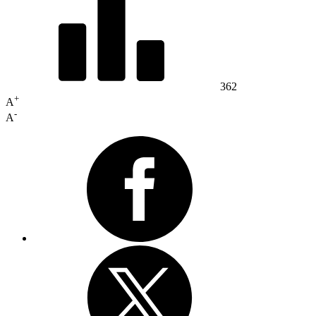
362
+
A
-
A