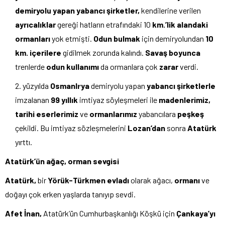
demiryolu yapan yabancı şirketler,
kendilerine verilen
ayrıcalıklar
gereği hatların etrafındaki 10
km.’lik alandaki
ormanları
yok etmişti.
Odun bulmak
için demiryolundan
10
km. içerilere
gidilmek zorunda kalındı.
Savaş boyunca
trenlerde
odun kullanımı
da ormanlara çok
zarar
verdi.
yüzyılda
Osmanlı
ya
demiryolu yapan
yabancı şirketlerle
’
imzalanan
99 yıllık
imtiyaz söyleşmeleri ile
madenlerimiz,
tarihi eserlerimiz
ve
ormanlarımız
yabancılara
peşkeş
çekildi. Bu imtiyaz sözleşmelerini
Lozan’dan
sonra
Atatürk
yırttı.
Atatürk’ün ağaç, orman sevgisi
Atatürk,
bir
Yörük-Türkmen evladı
olarak ağacı,
ormanı
ve
doğayı çok erken yaşlarda tanıyıp sevdi.
Afet İnan,
Atatürk’ün Cumhurbaşkanlığı Köşkü için
Çankaya’yı