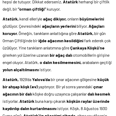
hepsi de tutuyor. Dikkat ederseniz,
Atatürk
herhangi bir çiftlik
değil, bir
“orman çiftliği”
kuruyor.
Atatürk,
kendi elleriyle
ağaç dikiyor,
onların
büyümelerini
gözlüyor. Çevresindeki
ağaçların yerlerini
biliyor.
Ağaçları
koruyor.
Örneğin, tanıkların anlattığına göre
Atatürk,
bir gün
Orman Çiftliğinde bir
iğde ağacının kesildiğini
fark ederek çok
üzülüyor. Yine tanıkların anlatımına göre
Çankaya Köşkü’ne
girerken yol üzerine uzanan
bir ağaç dalı
otomobillerin girişine
engel oluyor. Atatürk,
o dalın kesilmemesini,
arabaların geçtiği
yolun alçaltılmasını
istiyor.
Atatürk,
1929’da
Yalova’da
bir çınar ağacının gölgesine
küçük
bir ahşap köşk (ev)
yaptırıyor. Bir yıl sonra yanındaki
çınar
ağacının bir dalı
köşke doğru uzayınca çalışanlar
dalı kesmek
istiyorlar.
Atatürk
buna karşı çıkarak
köşkün raylar üzerinde
kaydırılıp
dalın kurtarılmasını
istiyor. Köşk, 8 Ağustos 1930
Cuma günü,
Atatürk’ün gözetimi altında,
altına ray döşenip