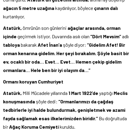
ağacın 5 metre uzağına
kaydırılıyor, böylece
çınarın dalı
kurtarılıyor.
Atatürk,
ömrünün son günlerini
ağaçlar arasında, orman
içinde
geçirmek istiyor. Duvarında asılı olan
“Dört Mevsim”
adlı
tabloya
bakarak
Afet İnan’a
şöyle diyor:
“Gidelim Afet! Bir
orman kenarına gidelim. Her şeyi bırakalım. Şöyle basit bir
ev, ocaklı bir oda… Evet… Evet… Hemen çekip gidelim
ormanlara… Hele ben bir iyi olayım da…”
Ormanı koruyan Cumhuriyet
Atatürk,
Milli Mücadele yıllarında
1 Mart 1922’de
yaptığı
Meclis
konuşmasında
şöyle dedi:
“Ormanlarımızı da çağdaş
tedbirlerle iyi halde bulundurmak, genişletmek ve azami
fayda sağlamak esas ilkelerimizden biridir.”
Bu doğrultuda
bir
Ağaç Koruma
Cemiyeti
kuruldu.