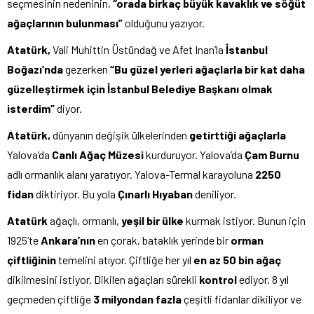
seçmesinin nedeninin,
“orada birkaç büyük kavaklık ve söğüt
ağaçlarının bulunması”
olduğunu yazıyor.
Atatürk,
Vali Muhittin Üstündağ ve Afet Inan’la
İstanbul
Boğazı’nda
gezerken
“Bu güzel yerleri ağaçlarla bir kat daha
güzelleştirmek için İstanbul Belediye Başkanı olmak
isterdim”
diyor.
Atatürk,
dünyanın değişik ülkelerinden
getirttiği ağaçlarla
Yalova’da
Canlı Ağaç
Müzesi
kurduruyor. Yalova’da
Çam Burnu
adlı ormanlık alanı yaratıyor. Yalova-Termal karayoluna
2250
fidan
diktiriyor. Bu yola
Çınarlı Hıyaban
deniliyor.
Atatürk
ağaçlı, ormanlı,
yeşil bir ülke
kurmak istiyor. Bunun için
1925’te
Ankara’nın
en çorak, bataklık yerinde bir
orman
çiftliğinin
temelini atıyor. Çiftliğe her yıl
en az 50 bin ağaç
dikilmesini istiyor. Dikilen ağaçları sürekli
kontrol
ediyor. 8 yıl
geçmeden çiftliğe
3 milyondan fazla
çeşitli fidanlar dikiliyor ve