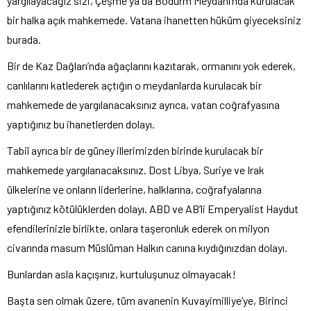
yargılayacağız sizi, Çeşme ya da Bodurm Meydanı’nda kurulacak
bir halka açık mahkemede. Vatana ihanetten hüküm giyeceksiniz
burada.
Bir de Kaz Dağları’nda ağaçlarını kazıtarak, ormanını yok ederek,
canlılarını katlederek açtığın o meydanlarda kurulacak bir
mahkemede de yargılanacaksınız ayrıca, vatan coğrafyasına
yaptığınız bu ihanetlerden dolayı.
Tabiî ayrıca bir de güney illerimizden birinde kurulacak bir
mahkemede yargılanacaksınız. Dost Libya, Suriye ve Irak
ülkelerine ve onların liderlerine, halklarına, coğrafyalarına
yaptığınız kötülüklerden dolayı. ABD ve AB’li Emperyalist Haydut
efendilerinizle birlikte, onlara taşeronluk ederek on milyon
civarında masum Müslüman Halkın canına kıydığınızdan dolayı.
Bunlardan asla kaçışınız, kurtuluşunuz olmayacak!
Başta sen olmak üzere, tüm avanenin Kuvayimilliye’ye, Birinci