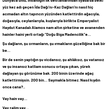
Dünyaca ünlü, insanlığın ilk destanlarından İlyada’da belki
yüz kez adı geçen İda Dağı’nı-Kaz Dağları’nı nasıl hiç
acımadan altın tapıncın yüzünden katlettirdin ağacıyla,
doğasıyla, ceylanlarıyla, kuşlarıyla birlikte Emperyalist
Haydut Kanadalı Alamos nam altın şirketine ve avanenden
hainler haini yerli ortağı “Doğu Biga Madencilik”e…
Şu dağların, şu ormanların, şu ırmakların güzelliğine bak bir
be…
Bir de senin yaptığın şu vicdansız, şu ahlâksız, şu vatansız
ve şu insansız katliam sonucu ortaya çıkan, yürek
dağlayan şu görünüme bak. 200 binin üzerinde ağaç
katlettirmişsin. 200 bin… Saymakla bitmez. Nasıl kıydın
onca cana?..
Vay hain vay…
Vay zalim vay…