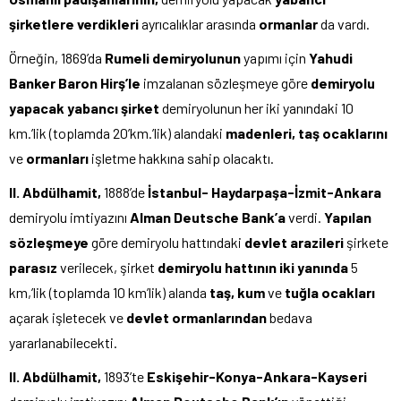
şirketlere verdikleri
ayrıcalıklar arasında
ormanlar
da vardı.
Örneğin, 1869’da
Rumeli demiryolunun
yapımı için
Yahudi
Banker Baron Hirş’le
imzalanan sözleşmeye göre
demiryolu
yapacak yabancı şirket
demiryolunun her iki yanındaki 10
km.’lik (toplamda 20’km.’lik) alandaki
madenleri, taş ocaklarını
ve
ormanları
işletme hakkına sahip olacaktı.
Il. Abdülhamit,
1888’de
İstanbul- Haydarpaşa-İzmit-Ankara
demiryolu imtiyazını
Alman Deutsche Bank’a
verdi.
Yapılan
sözleşmeye
göre demiryolu hattındaki
devlet
arazileri
şirkete
parasız
verilecek, şirket
demiryolu hattının iki yanında
5
km,’lik (toplamda 10 km’lik) alanda
taş, kum
ve
tuğla ocakları
açarak işletecek ve
devlet
ormanlarından
bedava
yararlanabilecekti.
Il. Abdülhamit,
1893’te
Eskişehir-Konya-Ankara-Kayseri