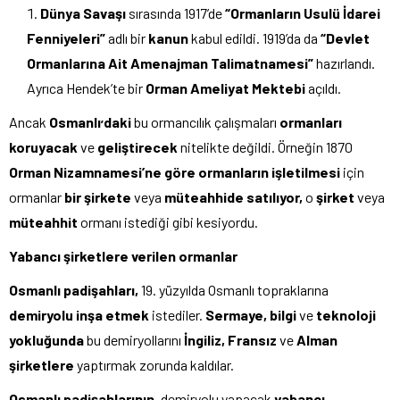
Dünya Savaşı
sırasında 1917’de
“Ormanların Usulü İdarei
Fenniyeleri”
adlı bir
kanun
kabul edildi. 1919’da da
“Devlet
Ormanlarına Ait Amenajman Talimatnamesi”
hazırlandı.
Ayrıca Hendek’te bir
Orman Ameliyat Mektebi
açıldı.
Ancak
Osmanlı
daki
bu ormancılık çalışmaları
ormanları
’
koruyacak
ve
geliştirecek
nitelikte değildi. Örneğin 1870
Orman Nizamnamesi’ne göre ormanların işletilmesi
için
ormanlar
bir şirkete
veya
müteahhide satılıyor,
o
şirket
veya
müteahhit
ormanı istediği gibi kesiyordu.
Yabancı şirketlere verilen ormanlar
Osmanlı padişahları,
19. yüzyılda Osmanlı topraklarına
demiryolu inşa etmek
istediler.
Sermaye, bilgi
ve
teknoloji
yokluğunda
bu demiryollarını
İngiliz, Fransız
ve
Alman
şirketlere
yaptırmak zorunda kaldılar.
Osmanlı padişahlarının,
demiryolu yapacak
yabancı