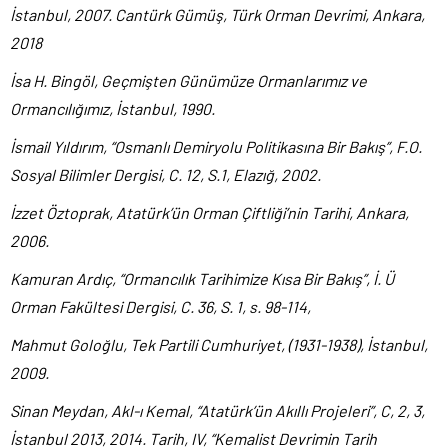
İstanbul, 2007.
Cantürk Gümüş, Türk Orman Devrimi, Ankara,
2018
İsa H. Bingöl, Geçmişten Günümüze Ormanlarımız ve
Ormancılığımız, İstanbul, 1990.
İsmail Yıldırım, “Osmanlı Demiryolu Politikasına Bir Bakış”, F.O.
Sosyal Bilimler Dergisi, C.
12, S.1, Elazığ, 2002.
İzzet Öztoprak, Atatürk’ün Orman Çiftliği’nin Tarihi, Ankara,
2006.
Kamuran Ardıç, “Ormancılık Tarihimize Kısa Bir Bakış”, İ. Ü
Orman Fakültesi Dergisi, C.
36, S. 1, s. 98-114,
Mahmut Goloğlu, Tek Partili Cumhuriyet, (1931-1938), İstanbul,
2009.
Sinan Meydan, Akl-ı Kemal, “Atatürk’ün Akıllı Projeleri”, C, 2, 3,
İstanbul 2013, 2014. Tarih, IV, “Kemalist Devrimin Tarih