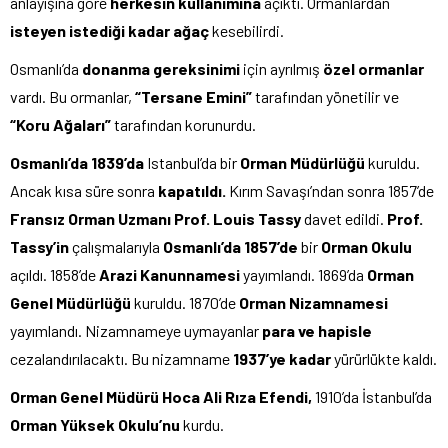
anlayışına göre
herkesin
kullanımına
açıktı. Ormanlardan
isteyen istediği kadar ağaç
kesebilirdi.
Osmanlı’da
donanma gereksinimi
için ayrılmış
özel ormanlar
vardı. Bu ormanlar,
“Tersane Emini”
tarafından yönetilir ve
“Koru Ağaları”
tarafından korunurdu.
Osmanlı’da 1839’da
Istanbul’da bir
Orman Müdürlüğü
kuruldu.
Ancak kısa süre sonra
kapatıldı.
Kırım Savaşı’ndan sonra 1857’de
Fransız Orman Uzmanı Prof. Louis Tassy
davet edildi.
Prof.
Tassy’in
çalışmalarıyla
Osmanlı’da 1857’de
bir
Orman Okulu
açıldı. 1858’de
Arazi Kanunnamesi
yayımlandı. 1869’da
Orman
Genel Müdürlüğü
kuruldu. 1870’de
Orman Nizamnamesi
yayımlandı. Nizamnameye uymayanlar
para ve hapisle
cezalandırılacaktı. Bu nizamname
1937’ye kadar
yürürlükte kaldı.
Orman Genel Müdürü Hoca Ali Rıza Efendi,
1910’da İstanbul’da
Orman Yüksek
Okulu’nu
kurdu.