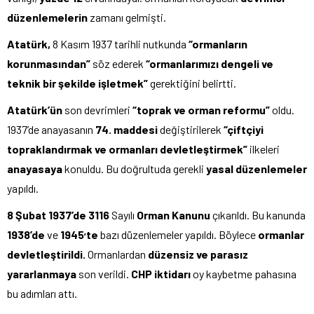
düzenlemelerin
zamanı gelmişti.
Atatürk,
8 Kasım 1937 tarihli nutkunda
“ormanların
korunmasından”
söz ederek
“ormanlarımızı dengeli ve
teknik bir şekilde işletmek”
gerektiğini belirtti.
Atatürk’ün
son devrimleri
“toprak ve orman reformu”
oldu.
1937’de anayasanın
74.
maddesi
değiştirilerek
“çiftçiyi
topraklandırmak ve ormanları devletleştirmek”
ilkeleri
anayasaya
konuldu. Bu doğrultuda gerekli
yasal düzenlemeler
yapıldı.
8 Şubat 1937’de 3116
Sayılı
Orman Kanunu
çıkarıldı. Bu kanunda
1938’de
ve
1945
te
bazı düzenlemeler yapıldı. Böylece
ormanlar
’
devletleştirildi.
Ormanlardan
düzensiz ve
parasız
yararlanmaya
son verildi.
CHP iktidarı
oy kaybetme pahasına
bu adımları attı.