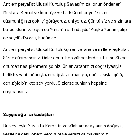
Antiemperyalist Ulusal Kurtuluş Savaşı’mıza, onun önderleri
Mustafa Kemal ve İnönü’ye ve Laik Cumhuriyet’e olan
düşmanlığınızı çok iyi görüyoruz, anlıyoruz. Çünkü siz ve sizin ata
belledikleriniz, o gün de Yunan’ın safındaydı, “Keşke Yunan galip
gelseydi” diyordu, bugün de.
Antiemperyalist Ulusal Kurtuluşçular, vatana ve millete âşıktılar.
Sizse düşmansınız. Onlar onuru hep yükseklerde tuttular. Sizse
onurdan nasiplenmemişsiniz. Onlar vatanımızı coğrafyasıyla
birlikte, yani; ağacıyla, ırmağıyla, ormanıyla, dağı taşıyla, gölü,
deniziyle birlikte seviyordu. Sizlerse bunların hepsine
düşmansınız.
Saygıdeğer arkadaşlar;
Bu vesileyle Mustafa Kemal’in ve silah arkadaşlarının doğaya,
yeşile ne denli önem verdiğini ve yeraltı kaynaklarımızı