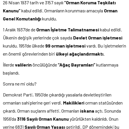
26 Nisan 1937 tarih ve 3157 sayılı
“Orman Koruma Teşkilatı
Kanunu”
kabul edildi. Ormanların korunması amacıyla
Orman
Genel Komutanlığı
kuruldu.
1 Aralık 1937’de de
Orman İşletme Talimatnamesi
kabul edildi.
Ülkenin değişik yerlerinde çok sayıda
Devlet Orman işletmesi
kuruldu. 1951’de ülkede
99 orman işletmesi
vardı. Bu işletmelerin
en önemli görevlerinden biri
ülkeyi ağaçlandırmaktı.
İllerde
valilerin
öncülüğünde
“Ağaç Bayramları”
kutlanmaya
başlandı.
Sonra ne mi oldu?
Demokrat Parti, 1950’de çıkardığı yasalarla devletleştirilen
ormanları sahiplerine geri verdi.
Makilikleri
orman statüsünden
çıkardı. Orman suçlarını affetti. Ormanları
iskana
açtı. Sonunda
1956’da
3116 Sayılı Orman Kanunu
yürürlükten kaldırıldı. Onun
yerine 6831
Sayılı Orman Yasası
getirildi. DP dönemindeki bu