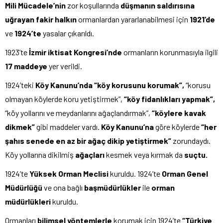
Mili Mücadele’nin
zor koşullarında
düşmanın saldırısına
uğrayan fakir halkın
ormanlardan yararlanabilmesi için
1921’de
ve
1924’te
yasalar çıkarıldı.
1923’te
İzmir iktisat Kongresi’nde
ormanların korunmasıyla ilgili
17 maddeye
yer verildi.
1924’teki
Köy Kanunu’nda “köy korusunu korumak”,
“korusu
olmayan köylerde koru yetiştirmek”,
“köy fidanlıkları yapmak”,
“köy yollarını ve meydanlarını ağaçlandırmak”,
“köylere kavak
dikmek”
gibi maddeler vardı.
Köy Kanunu’na
göre köylerde
“her
şahıs
senede en az bir ağaç dikip yetiştirmek”
zorundaydı.
Köy yollarına dikilmiş
ağaçları
kesmek veya kırmak da
suçtu.
1924’te
Yüksek Orman Meclisi
kuruldu. 1924’te
Orman Genel
Müdürlüğü
ve ona bağlı
başmüdürlükler
ile
orman
müdürlükleri
kuruldu.
Ormanları
bilimsel yöntemlerle
korumak için 1924’te
“Türkiye