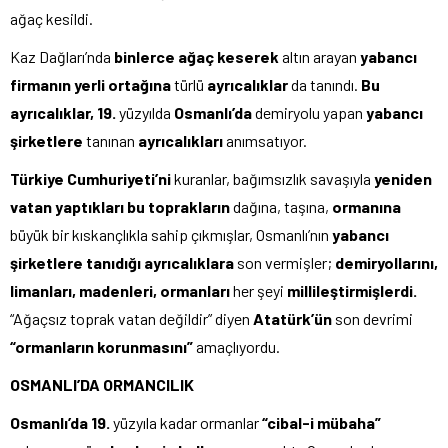
ağaç kesildi.
Kaz Dağları’nda
binlerce ağaç keserek
altın arayan
yabancı
firmanın yerli ortağına
türlü
ayrıcalıklar
da tanındı.
Bu
ayrıcalıklar, 19.
yüzyılda
Osmanlı’da
demiryolu yapan
yabancı
şirketlere
tanınan
ayrıcalıkları
anımsatıyor.
Türkiye Cumhuriyeti’ni
kuranlar, bağımsızlık savaşıyla
yeniden
vatan yaptıkları bu
toprakların
dağına, taşına,
ormanına
büyük bir kıskançlıkla sahip çıkmışlar, Osmanlı’nın
yabancı
şirketlere tanıdığı ayrıcalıklara
son vermişler;
demiryollarını,
limanları, madenleri, ormanları
her şeyi
millileştirmişlerdi.
“Ağaçsız toprak vatan değildir” diyen
Atatürk’ün
son devrimi
“ormanların korunmasını”
amaçlıyordu.
OSMANLI’DA ORMANCILIK
Osmanlı’da 19.
yüzyıla kadar ormanlar
“cibal-i mübaha”