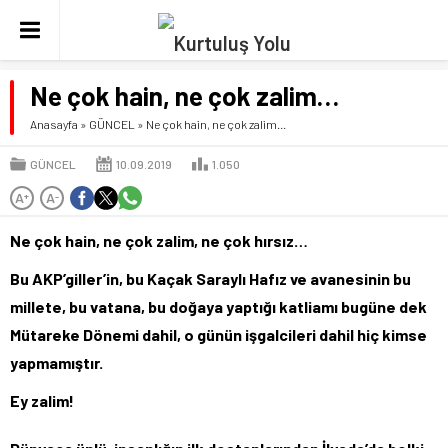
Ne çok hain, ne çok zalim…
Anasayfa
»
GÜNCEL
»
Ne çok hain, ne çok zalim…
GÜNCEL
10.09.2019
1.050
A
A
+
-
Ne çok hain, ne çok zalim, ne çok hırsız…
Bu AKP’giller’in, bu Kaçak Saraylı Hafız ve avanesinin bu
millete, bu vatana, bu doğaya yaptığı katliamı bugüne dek
Mütareke Dönemi dahil, o günün işgalcileri dahil hiç kimse
yapmamıştır.
Ey zalim!