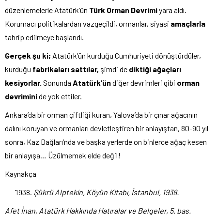
düzenlemelerle Atatürk’ün
Türk
Orman Devrimi
yara aldı.
Korumacı politikalardan vazgeçildi, ormanlar, siyasi
amaçlarla
tahrip edilmeye başlandı.
Gerçek şu ki;
Atatürk’ün kurduğu Cumhuriyeti dönüştürdüler,
kurduğu
fabrikaları
sattılar,
şimdi de
diktiği ağaçları
kesiyorlar.
Sonunda
Atatürk’ün
diğer devrimleri gibi
orman
devrimini
de yok ettiler.
Ankara’da bir orman çiftliği kuran, Yalova’da bir çınar ağacının
dalını koruyan ve ormanları devletleştiren bir anlayıştan, 80-90 yıl
sonra, Kaz Dağları’nda ve başka yerlerde on binlerce ağaç kesen
bir anlayışa… Üzülmemek elde değil!
Kaynakça
Şükrü Alptekin, Köyün Kitabı, İstanbul, 1938.
Afet İnan, Atatürk Hakkında Hatıralar ve Belgeler, 5. bas.