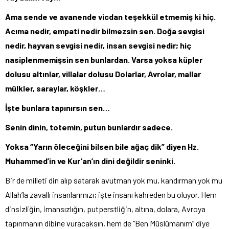
Ama sende ve avanende vicdan teşekkül etmemiş ki hiç.
Acıma nedir, empati nedir bilmezsin sen. Doğa sevgisi
nedir, hayvan sevgisi nedir, insan sevgisi nedir; hiç
nasiplenmemişsin sen bunlardan. Varsa yoksa küpler
dolusu altınlar, villalar dolusu Dolarlar, Avrolar, mallar
mülkler, saraylar, köşkler…
İşte bunlara tapınırsın sen…
Senin dinin, totemin, putun bunlardır sadece.
Yoksa “Yarın öleceğini bilsen bile ağaç dik” diyen Hz.
Muhammed’in ve Kur’an’ın dini değildir seninki.
Bir de milleti din alıp satarak avutman yok mu, kandırman yok mu
Allah’la zavallı insanlarımızı; işte insanı kahreden bu oluyor. Hem
dinsizliğin, imansızlığın, putperstliğin, altına, dolara, Avroya
tapınmanın dibine vuracaksın, hem de “Ben Müslümanım” diye