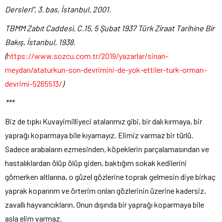
Dersleri”, 3. bas, İstanbul, 2001.
TBMM Zabıt Caddesi, C.15, 5 Şubat 1937
Türk Ziraat Tarihine Bir
Bakış, İstanbul, 1938.
(
https://www.sozcu.com.tr/2019/yazarlar/sinan-
meydan/ataturkun-son-devrimini-de-yok-ettiler-turk-orman-
devrimi-5265513/
)
***
Biz de tıpkı Kuvayimilliyeci atalarımız gibi, bir dalı kırmaya, bir
yaprağı koparmaya bile kıyamayız. Elimiz varmaz bir türlü.
Sadece arabaların ezmesinden, köpeklerin parçalamasından ve
hastalıklardan ölüp ölüp giden, baktığım sokak kedilerini
gömerken altlarına, o güzel gözlerine toprak gelmesin diye birkaç
yaprak koparırım ve örterim onları gözlerinin üzerine kadersiz,
zavallı hayvancıkların. Onun dışında bir yaprağı koparmaya bile
asla elim varmaz.