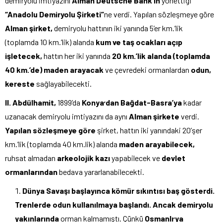
demiryolu imtiyazını
Alman
Deutsche Bank’ın
yönettiği
“Anadolu Demiryolu Şirketi”
ne verdi. Yapılan sözleşmeye göre
Alman şirket,
demiryolu hattının iki yanında 5’er km.’lik
(toplamda 10 km.’lik) alanda
kum ve taş ocakları açıp
işletecek,
hattın her iki yanında
20 km.’lik alanda
(toplamda
40 km.’de) maden arayacak
ve çevredeki ormanlardan
odun,
kereste
sağlayabilecekti.
Il. Abdülhamit,
1899’da
Konya
dan Bağdat-Basra’ya
kadar
’
uzanacak demiryolu imtiyazını da aynı
Alman şirkete
verdi.
Yapılan sözleşmeye göre
şirket, hattın iki yanındaki 20’şer
km.’lik (toplamda 40 km.lik) alanda
maden arayabilecek,
ruhsat almadan
arkeolojik kazı
yapabilecek ve
devlet
ormanlarından
bedava yararlanabilecekti.
Dünya Savaşı başlayınca kömür sıkıntısı baş gösterdi.
Trenlerde odun kullanılmaya
başlandı. Ancak demiryolu
yakınlarında
orman kalmamıştı. Çünkü
Osmanlı
ya
’