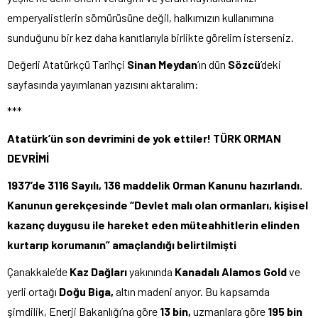
emperyalistlerin sömürüsüne değil, halkımızın kullanımına
sunduğunu bir kez daha kanıtlarıyla birlikte görelim isterseniz.
Değerli Atatürkçü Tarihçi
Sinan Meydan
’ın dün
Sözcü
’deki
sayfasında yayımlanan yazısını aktaralım:
***
Atatürk’ün son devrimini de yok ettiler! TÜRK ORMAN
DEVRİMİ
1937’de 3116 Sayılı, 136 maddelik Orman Kanunu hazırlandı.
Kanunun gerekçesinde “Devlet malı olan ormanları, kişisel
kazanç duygusu ile hareket eden müteahhitlerin elinden
kurtarıp korumanın” amaçlandığı belirtilmişti
Çanakkale’de
Kaz Dağları
yakınında
Kanadalı Alamos Gold
ve
yerli ortağı
Doğu Biga,
altın madeni arıyor. Bu kapsamda
şimdilik, Enerji Bakanlığı’na göre
13 bin,
uzmanlara göre
195 bin