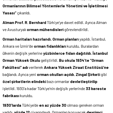
Ormanlarının Bilimsel
Yöntemlerle Yönetimi ve İşletilmesi
Yasası”
çıkanldı.
Alman Prof. R. Bernhard
Türkiye’ye davet edildi. Ayrıca Alman
ve Avusturyalı
orman
mühendisleri
görevlendirildi.
Orman haritaları hazırlandı. Orman planları
yapıldı. İstanbul,
Ankara ve İzmir’de
orman
fidanlıkları
kuruldu. Buralardan
ülkenin değişik yerlerine
yüzbinlerce fidan dağıtıldı.
İstanbul
Orman Yüksek Okulu
geliştirildi.
Bu okula 1934’te “Orman
Fakültesi” adı
verilerek
Ankara Yüksek Ziraat Enstitüsü’ne
bağlandı. Aynca yeni
orman okulları açıldı. Zingal Şirketi
gibi
özel şirketlerin elindeki
bazı ormanlar
devletleştirilip
işletildi. 1930’a kadar Türkiye’nin değişik yerlerinde
33 kereste
fabrikası
kuruldu.
1930’larda
Türkiye’de
en az yüzde 30
olması gereken orman
varlığı,
yüzde 12
civarındaydı. Ormanları koruyacak
devrimci