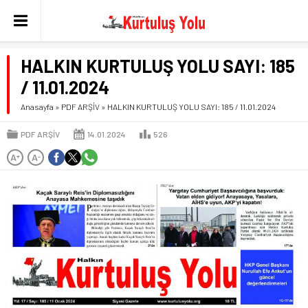
HALKIN KURTULUŞ YOLU SAYI: 185
/ 11.01.2024
Anasayfa
»
PDF ARŞİV
»
HALKIN KURTULUŞ YOLU SAYI: 185 / 11.01.2024
PDF ARŞİV
14.01.2024
526
A
A
+
-