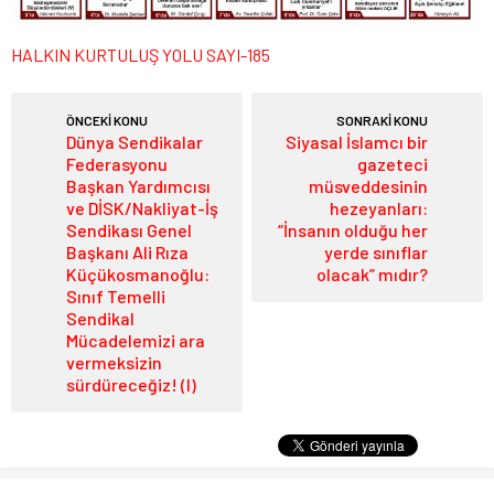
HALKIN KURTULUŞ YOLU SAYI-185
ÖNCEKİ KONU
SONRAKİ KONU
Dünya Sendikalar
Siyasal İslamcı bir
Federasyonu
gazeteci
Başkan Yardımcısı
müsveddesinin
ve DİSK/Nakliyat-İş
hezeyanları:
Sendikası Genel
“İnsanın olduğu her
Başkanı Ali Rıza
yerde sınıflar
Küçükosmanoğlu:
olacak” mıdır?
Sınıf Temelli
Sendikal
Mücadelemizi ara
vermeksizin
sürdüreceğiz! (I)