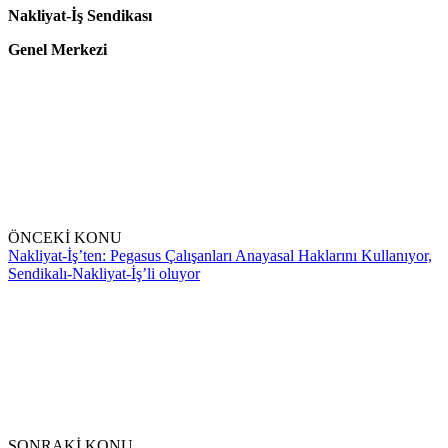
Nakliyat-İş Sendikası
Genel Merkezi
ÖNCEKİ KONU
Nakliyat-İş’ten: Pegasus Çalışanları Anayasal Haklarını Kullanıyor,
Sendikalı-Nakliyat-İş’li oluyor
SONRAKİ KONU