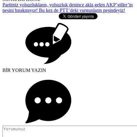
Partimiz yolsuzlukların, yolsuzluk denince akla gelen AKP’giller’in
peşini bırakmıyor! Bu kez de PTT’deki vurgunların peşindeyiz!
BİR YORUM YAZIN