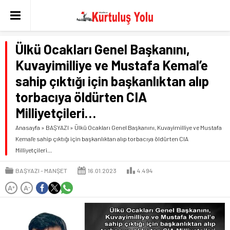
Ülkü Ocakları Genel Başkanını,
Kuvayimilliye ve Mustafa Kemal’e
sahip çıktığı için başkanlıktan alıp
torbacıya öldürten CIA
Milliyetçileri…
Anasayfa
»
BAŞYAZI
»
Ülkü Ocakları Genel Başkanını, Kuvayimilliye ve Mustafa
Kemal’e sahip çıktığı için başkanlıktan alıp torbacıya öldürten CIA
Milliyetçileri…
BAŞYAZI
MANŞET
16.01.2023
4.494
A
A
+
-