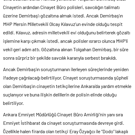
Cinayetin ardından Cinayet Büro polisleri, savcılığın talimatı
üzerine Demirbaş’ı gözaltına almak istedi. Ancak Demirbaş’ın
MHP Mersin Milletvekili Olcay Kılavuz’un evinde olduğu tespit
edildi. Kılavuz, adresin milletvekili evi olduğunu belirterek gözaltı
işlemine karşı çıkmak istedi, ancak polisler ısrarcı olunca MHP’li
vekil geri adım attı. Gözaltına alınan Tolgahan Demirbaş, bir süre
sonra sürpriz bir şekilde savcılık kararıyla serbest bırakıldı.
Ancak Demirbaş’ın soruşturmanın ilerleyen süreçlerinde yeniden
ifadeye çağrılacağı belirtiliyor. Cinayet soruşturmasında şüpheli
olan Demirbaş’ın cinayetin tetikçilerine Ankara’da yardım etmekle
suçlanıyor ve buna ilişkin delillerin de polisin elinde olduğu
belirtiliyor.
Ankara Emniyet Müdürlüğü Cinayet Büro Amirliği’nin yanı sıra
Emniyet İstihbarat da cinayet soruşturmasında devreye girdi.
Özellikle halen firarda olan tetikçi Eray Özyağcı ile “Dodo” lakaplı