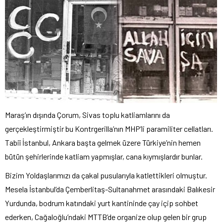
Maraş’ın dışında Çorum, Sivas toplu katliamlarını da
gerçekleştirmiştir bu Kontrgerilla’nın MHP’li paramiliter cellatları.
Tabiî İstanbul, Ankara başta gelmek üzere Türkiye’nin hemen
bütün şehirlerinde katliam yapmışlar, cana kıymışlardır bunlar.
Bizim Yoldaşlarımızı da çakal pusularıyla katlettikleri olmuştur.
Mesela İstanbul’da Çemberlitaş-Sultanahmet arasındaki Balıkesir
Yurdunda, bodrum katındaki yurt kantininde çay içip sohbet
ederken, Cağaloğlu’ndaki MTTB’de organize olup gelen bir grup