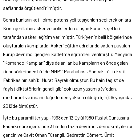
saflarında örgütlendirilmiştir.
Sonra bunların katil olma potansiyeli taşıyanları seçilerek onlara
Kontrgerilla’nın asker ve polislerden oluşan karanlık şefleri
tarafından askeri eğitim verilmiştir, Türkiye’nin belli bölgelerinde
oluşturulan kamplarda. Askeri eğitim adı altında sırtlan pusuları
kurup devrimci gençleri katletme eğitimleri verilmiştir. Medyada
“Komando Kampları” diye de anılan bu kampların en önde gelen
finansörlerinden biri de MHP’li Parababası, Sancak Tül Tekstil
Fabrikasının sahibi Murat Bayrak olmuştur. Bu hain faşist de
faşist diktatörlerin geneli gibi çok uzun yaşamış (vicdan,
merhamet ve insani değerlerden yoksun olduğu için) 95 yaşında,
2012’de ölmüştür.
İşte bu paramiliter yapı, 1968’den 12 Eylül 1980 Faşist Cuntasına
kadarki süre içerisinde 3 binden fazla devrimci, demokrat, ilerici
gencin ve Cavit Orhan Tütengil, Bedrettin Cömert, Ümit