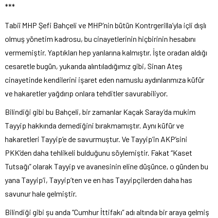
***
Tabiî MHP Şefi Bahçeli ve MHP’nin bütün Kontrgerilla’yla içli dışlı
olmuş yönetim kadrosu, bu cinayetlerinin hiçbirinin hesabını
vermemiştir. Yaptıkları hep yanlarına kalmıştır. İşte oradan aldığı
cesaretle bugün, yukarıda alıntıladığımız gibi, Sinan Ateş
cinayetinde kendilerini işaret eden namuslu aydınlarımıza küfür
ve hakaretler yağdırıp onlara tehditler savurabiliyor.
Bilindiği gibi bu Bahçeli, bir zamanlar Kaçak Saray’da mukim
Tayyip hakkında demediğini bırakmamıştır. Aynı küfür ve
hakaretleri Tayyip’e de savurmuştur. Ve Tayyip’in AKP’sini
PKK’den daha tehlikeli bulduğunu söylemiştir. Fakat “Kaset
Tutsağı” olarak Tayyip ve avanesinin eline düşünce, o günden bu
yana Tayyip’i, Tayyip’ten ve en has Tayyipçilerden daha has
savunur hale gelmiştir.
Bilindiği gibi şu anda “Cumhur İttifakı” adı altında bir araya gelmiş