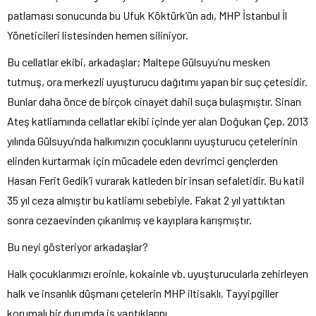
patlaması sonucunda bu Ufuk Köktürk’ün adı, MHP İstanbul İl
Yöneticileri listesinden hemen siliniyor.
Bu cellatlar ekibi, arkadaşlar; Maltepe Gülsuyu’nu mesken
tutmuş, ora merkezli uyuşturucu dağıtımı yapan bir suç çetesidir.
Bunlar daha önce de birçok cinayet dahil suça bulaşmıştır. Sinan
Ateş katliamında cellatlar ekibi içinde yer alan Doğukan Çep, 2013
yılında Gülsuyu’nda halkımızın çocuklarını uyuşturucu çetelerinin
elinden kurtarmak için mücadele eden devrimci gençlerden
Hasan Ferit Gedik’i vurarak katleden bir insan sefaletidir. Bu katil
35 yıl ceza almıştır bu katliamı sebebiyle. Fakat 2 yıl yattıktan
sonra cezaevinden çıkarılmış ve kayıplara karışmıştır.
Bu neyi gösteriyor arkadaşlar?
Halk çocuklarımızı eroinle, kokainle vb. uyuşturucularla zehirleyen
halk ve insanlık düşmanı çetelerin MHP iltisaklı, Tayyipgiller
korumalı bir durumda iş yaptıklarını.