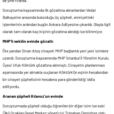
de yine firarda.
Soruşturma kapsamında ilk gözaltına alınanlardan Vedat
Balkaya’nın arasında bulunduğu üç şüpheli, emniyetteki
işlemlerinin ardından bugün Ankara Adliyesine çıkarıldı. Olayla ilgili
olarak tam olarak kaç kişinin gözaltına alındığı ise bilinmiyor.
MHP’li vekilin evinde gözaltı
Öte yandan Sinan Ateş cinayeti MHP bağlantılı yeni yeni isimlere
uzandı. Soruşturma kapsamında MHP İstanbul İl Yönetim Kurulu
Üyesi Ufuk Köktürk gözaltına alınmıştı. Cinayetin planlanması
aşamasında yer almakla suçlanan Köktürk’ün eşinin hesabından
bir cinayet şüphelisinin hesabına para gönderildiği iddia
ediliyordu.
Aranan şüpheli Kılavuz’un evinde
Soruşturmada şüpheli olduğu öğrenilen bir diğer isim ise eski
Ülkü Ocakları Genel Merkez yöneticisi Tolgahan Demirbaş oldu.