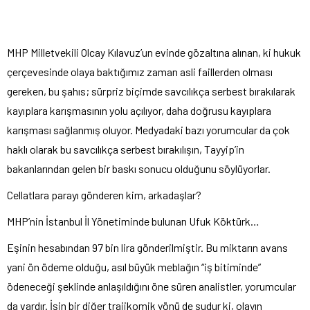
MHP Milletvekili Olcay Kılavuz’un evinde gözaltına alınan, ki hukuk
çerçevesinde olaya baktığımız zaman asli faillerden olması
gereken, bu şahıs; sürpriz biçimde savcılıkça serbest bırakılarak
kayıplara karışmasının yolu açılıyor, daha doğrusu kayıplara
karışması sağlanmış oluyor. Medyadaki bazı yorumcular da çok
haklı olarak bu savcılıkça serbest bırakılışın, Tayyip’in
bakanlarından gelen bir baskı sonucu olduğunu söylüyorlar.
Cellatlara parayı gönderen kim, arkadaşlar?
MHP’nin İstanbul İl Yönetiminde bulunan Ufuk Köktürk…
Eşinin hesabından 97 bin lira gönderilmiştir. Bu miktarın avans
yani ön ödeme olduğu, asıl büyük meblağın “iş bitiminde”
ödeneceği şeklinde anlaşıldığını öne süren analistler, yorumcular
da vardır. İşin bir diğer trajikomik yönü de şudur ki, olayın