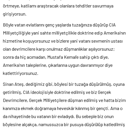
örtmeye, katliamı araştıracak olanlara tehditler savurmaya
girişiyorsun.
Böyle vatan evlatlarını genç yaşlarda tuzağınıza düşürüp CIA
Milliyetçiliğiyle yani sahte milliyetçilikle doktrine edip Amerika’nın
hizmetine koşuyorsunuz ve bizlere yani vatanı sevmenin ustası
olan devrimcilere karşı onulmaz düşmanlıklar aşılıyorsunuz;
sonra da hiç acımadan, Mustafa Kemal’e sahip çıktı diye,
Amerika’nın taleplerine, çıkarlarına uygun davranmıyor diye
katlettiriyorsunuz.
Sinan Ateş, dediğimiz gibi, böylesi bir tuzağa düşürülmüş, oyuna
getirilmiş, CIA ideolojisiyle doktrine edilmiş ve biz Gerçek
Devrimcilere, Gerçek Milliyetçilere düşman edilmiş ve hatta bizim
kanımıza ekmek doğramaya heveskâr kılınmış bir gençti. Ama o
da nihayetinde bu vatanın bir evladıydı. Bu sebeple biz onun
böylesine alçakça, namussuzca bir pusuya düşürülüp katledilmiş