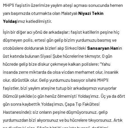
MHP’li faşistin üzerimize yaylım ateşi açması sonucunda hemen
yanı başımızda oturmakta olan Malatyalı
Niyazi Tekin
Yoldaş
’ımız katledilmiştir.
İşin bir diğer acı yönü de arkadaşlar; faşist katillerin peşine hiç
düşmeyen polis, ertesi gün gelip bizim yurdumuzu basmış ve
otobüslere doldurarak bizleri alıp Sirkeci’deki
Sansaryan Han
’ın
üst katında bulunan Siyasi Şube hücrelerine tıkmıştır. O gün
hücrede gelip bize diskur çekmeye kalkan polislere; “Yahu
insanda zerre miktarda da olsa vicdan merhamet olur, insanlık
olur, dürüstlük olur. Gelip yurdumuzu basıyor silahlı MHP’li
faşistler, bizi yaylım ateşine tutup bir arkadaşımızı vuruyorlar
ölümcül şekilde (o gün henüz ölmemişti Yoldaş’ımız. Üç ya da dört
gün sonra kaybettik Yoldaş’ımızı, Çapa Tıp Fakültesi
Hastanesinde); siz onların peşine düşmüyorsunuz, gelip
yurdumuzdan bizi alıyorsunuz ve bu hücrelere tıkıyorsunuz. Artık
ne diyelim ki size. Sözün bittiği yer işte burası”, dediğimi