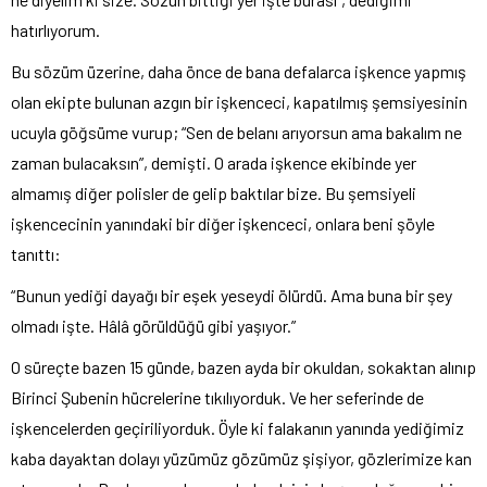
hatırlıyorum.
Bu sözüm üzerine, daha önce de bana defalarca işkence yapmış
olan ekipte bulunan azgın bir işkenceci, kapatılmış şemsiyesinin
ucuyla göğsüme vurup; “Sen de belanı arıyorsun ama bakalım ne
zaman bulacaksın”, demişti. O arada işkence ekibinde yer
almamış diğer polisler de gelip baktılar bize. Bu şemsiyeli
işkencecinin yanındaki bir diğer işkenceci, onlara beni şöyle
tanıttı:
“Bunun yediği dayağı bir eşek yeseydi ölürdü. Ama buna bir şey
olmadı işte. Hâlâ görüldüğü gibi yaşıyor.”
O süreçte bazen 15 günde, bazen ayda bir okuldan, sokaktan alınıp
Birinci Şubenin hücrelerine tıkılıyorduk. Ve her seferinde de
işkencelerden geçiriliyorduk. Öyle ki falakanın yanında yediğimiz
kaba dayaktan dolayı yüzümüz gözümüz şişiyor, gözlerimize kan