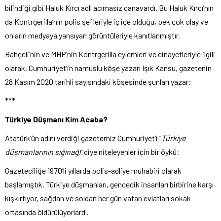
bilindiği gibi Haluk Kırcı adlı acımasız canavardı. Bu Haluk Kırcı’nın
da Kontrgerilla’nın polis şefleriyle iç içe olduğu, pek çok olay ve
onların medyaya yansıyan görüntüleriyle kanıtlanmıştır.
Bahçeli’nin ve MHP’nin Kontrgerilla eylemleri ve cinayetleriyle ilgili
olarak, Cumhuriyet’in namuslu köşe yazarı Işık Kansu, gazetenin
28 Kasım 2020 tarihli sayısındaki köşesinde şunları yazar:
***
Türkiye Düşmanı Kim Acaba?
Atatürk’ün adını verdiği gazetemiz Cumhuriyet’i “
Türkiye
düşmanlarının sığınağı
” diye niteleyenler için bir öykü:
Gazeteciliğe 1970’li yıllarda polis-adliye muhabiri olarak
başlamıştık. Türkiye düşmanları, gencecik insanları birbirine karşı
kışkırtıyor, sağdan ve soldan her gün vatan evlatları sokak
ortasında öldürülüyorlardı.