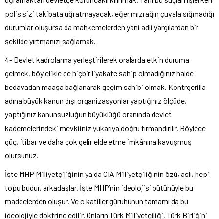
polis sizi takibata uğratmayacak, eğer mızrağın çuvala sığmadığı
durumlar oluşursa da mahkemelerden yani adli yargılardan bir
şekilde yırtmanızı sağlamak.
4- Devlet kadrolarına yerleştirilerek oralarda etkin duruma
gelmek, böylelikle de hiçbir liyakate sahip olmadığınız halde
bedavadan maaşa bağlanarak geçim sahibi olmak. Kontrgerilla
adına büyük kanun dışı organizasyonlar yaptığınız ölçüde,
yaptığınız kanunsuzluğun büyüklüğü oranında devlet
kademelerindeki mevkiiniz yukarıya doğru tırmandırılır. Böylece
güç, itibar ve daha çok gelir elde etme imkânına kavuşmuş
olursunuz.
İşte MHP Milliyetçiliğinin ya da CIA Milliyetçiliğinin özü, aslı, hepi
topu budur, arkadaşlar. İşte MHP’nin ideolojisi bütünüyle bu
maddelerden oluşur. Ve o katiller güruhunun tamamı da bu
ideolojiyle doktrine edilir. Onların Türk Milliyetçiliği, Türk Birliğini