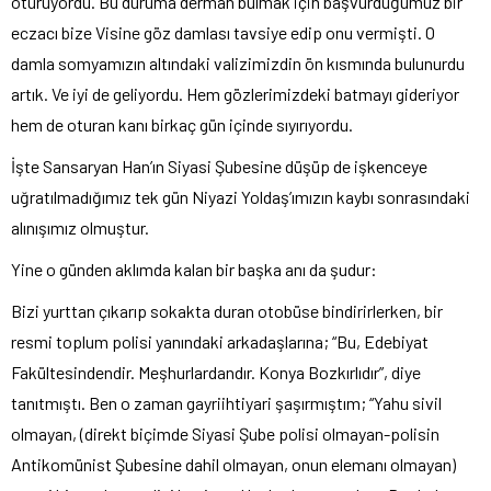
oturuyordu. Bu duruma derman bulmak için başvurduğumuz bir
eczacı bize Visine göz damlası tavsiye edip onu vermişti. O
damla somyamızın altındaki valizimizdin ön kısmında bulunurdu
artık. Ve iyi de geliyordu. Hem gözlerimizdeki batmayı gideriyor
hem de oturan kanı birkaç gün içinde sıyırıyordu.
İşte Sansaryan Han’ın Siyasi Şubesine düşüp de işkenceye
uğratılmadığımız tek gün Niyazi Yoldaş’ımızın kaybı sonrasındaki
alınışımız olmuştur.
Yine o günden aklımda kalan bir başka anı da şudur:
Bizi yurttan çıkarıp sokakta duran otobüse bindirirlerken, bir
resmi toplum polisi yanındaki arkadaşlarına; “Bu, Edebiyat
Fakültesindendir. Meşhurlardandır. Konya Bozkırlıdır”, diye
tanıtmıştı. Ben o zaman gayriihtiyari şaşırmıştım; “Yahu sivil
olmayan, (direkt biçimde Siyasi Şube polisi olmayan-polisin
Antikomünist Şubesine dahil olmayan, onun elemanı olmayan)