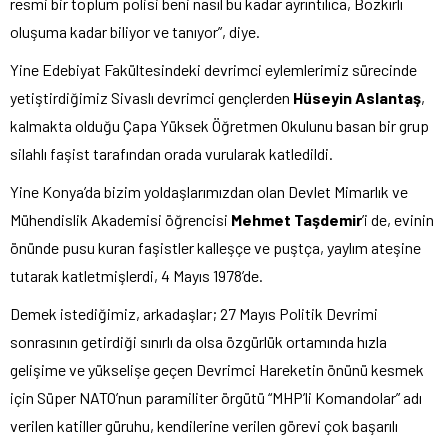
resmi bir toplum polisi beni nasıl bu kadar ayrıntılıca, Bozkırlı
oluşuma kadar biliyor ve tanıyor”, diye.
Yine Edebiyat Fakültesindeki devrimci eylemlerimiz sürecinde
yetiştirdiğimiz Sivaslı devrimci gençlerden
Hüseyin Aslantaş
,
kalmakta olduğu Çapa Yüksek Öğretmen Okulunu basan bir grup
silahlı faşist tarafından orada vurularak katledildi.
Yine Konya’da bizim yoldaşlarımızdan olan Devlet Mimarlık ve
Mühendislik Akademisi öğrencisi
Mehmet Taşdemir
’i de, evinin
önünde pusu kuran faşistler kalleşçe ve puştça, yaylım ateşine
tutarak katletmişlerdi, 4 Mayıs 1978’de.
Demek istediğimiz, arkadaşlar; 27 Mayıs Politik Devrimi
sonrasının getirdiği sınırlı da olsa özgürlük ortamında hızla
gelişime ve yükselişe geçen Devrimci Hareketin önünü kesmek
için Süper NATO’nun paramiliter örgütü “MHP’li Komandolar” adı
verilen katiller güruhu, kendilerine verilen görevi çok başarılı