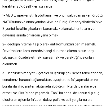
karakteristik özellikleri şunlardır:
1- ABD Emperyalist Haydutlarının ve onun saldırgan askeri örgütü
NATO’sunun ve onun yandaşı Avrupa Birliği Emperyalistlerinin ve
Siyonist İsrail’in çıkarlarını korumak, kollamak, her tutum ve
davranışlarında onlardan yana olmak.
2- İdeolojinin temel taşı olarak antikomünizmi benimsemek.
Devrimcilere karşı nerede, hangi durumda olursa olsun karşı
çıkmak, mücadele etmek, savaşmak ve gerektiğinde onları
öldürmek.
3- Her türden mafyatik çeteler oluşturup çek senet tahsilatından,
esnafımızı haraca bağlamaktan, uyuşturucu işi yapmaktan ve
buralardan hiç alınteri akıtmadan büyük miktarda paralar elde
etmek ve lüks içinde yaşamak. Tabiî bu hepsi de kanun dışı suç
oluşturan eylemlerinizden dolayı polis ve adli yargılamalara
uğramaktan devletçe koruncaklı kılınmak. Yani bu suçları işlerken