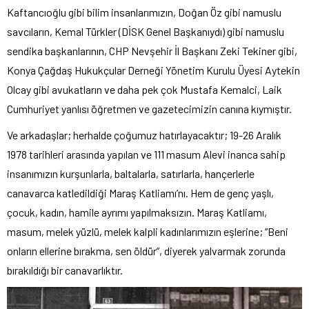
Kaftancıoğlu gibi bilim insanlarımızın, Doğan Öz gibi namuslu
savcıların, Kemal Türkler (DİSK Genel Başkanıydı) gibi namuslu
sendika başkanlarının, CHP Nevşehir İl Başkanı Zeki Tekiner gibi,
Konya Çağdaş Hukukçular Derneği Yönetim Kurulu Üyesi Aytekin
Olcay gibi avukatların ve daha pek çok Mustafa Kemalci, Laik
Cumhuriyet yanlısı öğretmen ve gazetecimizin canına kıymıştır.
Ve arkadaşlar; herhalde çoğumuz hatırlayacaktır; 19-26 Aralık
1978 tarihleri arasında yapılan ve 111 masum Alevi inanca sahip
insanımızın kurşunlarla, baltalarla, satırlarla, hançerlerle
canavarca katledildiği Maraş Katliamı’nı. Hem de genç yaşlı,
çocuk, kadın, hamile ayrımı yapılmaksızın. Maraş Katliamı,
masum, melek yüzlü, melek kalpli kadınlarımızın eşlerine; “Beni
onların ellerine bırakma, sen öldür”, diyerek yalvarmak zorunda
bırakıldığı bir canavarlıktır.