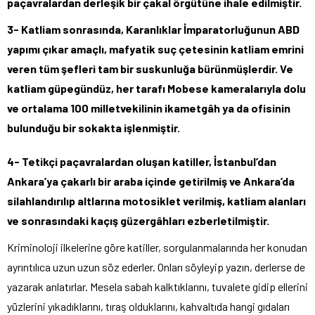
paçavralardan derleşik bir çakal örgütüne ihale edilmiştir.
3- Katliam sonrasında, Karanlıklar İmparatorluğunun ABD
yapımı çıkar amaçlı, mafyatik suç çetesinin katliam emrini
veren tüm şefleri tam bir suskunluğa bürünmüşlerdir. Ve
katliam güpegündüz, her tarafı Mobese kameralarıyla dolu
ve ortalama 100 milletvekilinin ikametgâh ya da ofisinin
bulunduğu bir sokakta işlenmiştir.
4- Tetikçi paçavralardan oluşan katiller, İstanbul’dan
Ankara’ya çakarlı bir araba içinde getirilmiş ve Ankara’da
silahlandırılıp altlarına motosiklet verilmiş, katliam alanları
ve sonrasındaki kaçış güzergâhları ezberletilmiştir.
Kriminoloji ilkelerine göre katiller, sorgulanmalarında her konudan
ayrıntılıca uzun uzun söz ederler. Onları söyleyip yazın, derlerse de
yazarak anlatırlar. Mesela sabah kalktıklarını, tuvalete gidip ellerini
yüzlerini yıkadıklarını, tıraş olduklarını, kahvaltıda hangi gıdaları