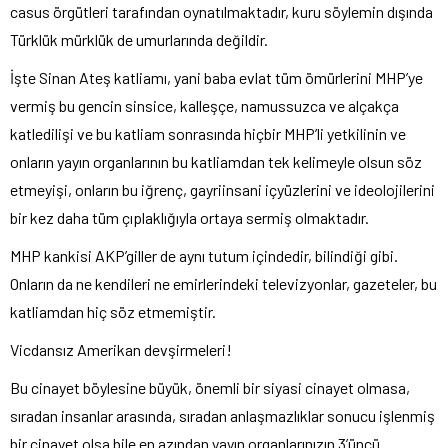
casus örgütleri tarafından oynatılmaktadır, kuru söylemin dışında
Türklük mürklük de umurlarında değildir.
İşte Sinan Ateş katliamı, yani baba evlat tüm ömürlerini MHP’ye
vermiş bu gencin sinsice, kalleşçe, namussuzca ve alçakça
katledilişi ve bu katliam sonrasında hiçbir MHP’li yetkilinin ve
onların yayın organlarının bu katliamdan tek kelimeyle olsun söz
etmeyişi, onların bu iğrenç, gayriinsani içyüzlerini ve ideolojilerini
bir kez daha tüm çıplaklığıyla ortaya sermiş olmaktadır.
MHP kankisi AKP’giller de aynı tutum içindedir, bilindiği gibi.
Onların da ne kendileri ne emirlerindeki televizyonlar, gazeteler, bu
katliamdan hiç söz etmemiştir.
Vicdansız Amerikan devşirmeleri!
Bu cinayet böylesine büyük, önemli bir siyasi cinayet olmasa,
sıradan insanlar arasında, sıradan anlaşmazlıklar sonucu işlenmiş
bir cinayet olsa bile en azından yayın organlarınızın 3’üncü