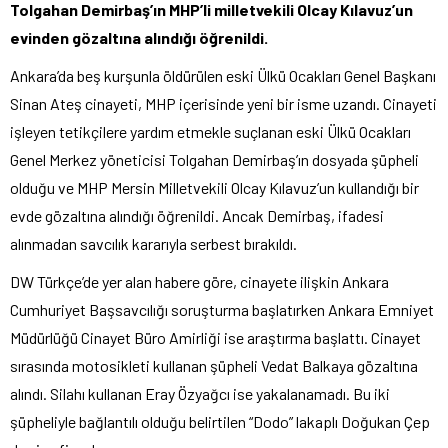
Tolgahan Demirbaş’ın MHP’li milletvekili Olcay Kılavuz’un
evinden gözaltına alındığı öğrenildi.
Ankara’da beş kurşunla öldürülen eski Ülkü Ocakları Genel Başkanı
Sinan Ateş cinayeti, MHP içerisinde yeni bir isme uzandı. Cinayeti
işleyen tetikçilere yardım etmekle suçlanan eski Ülkü Ocakları
Genel Merkez yöneticisi Tolgahan Demirbaş’ın dosyada şüpheli
olduğu ve MHP Mersin Milletvekili Olcay Kılavuz’un kullandığı bir
evde gözaltına alındığı öğrenildi. Ancak Demirbaş, ifadesi
alınmadan savcılık kararıyla serbest bırakıldı.
DW Türkçe’de yer alan habere göre, cinayete ilişkin Ankara
Cumhuriyet Başsavcılığı soruşturma başlatırken Ankara Emniyet
Müdürlüğü Cinayet Büro Amirliği ise araştırma başlattı. Cinayet
sırasında motosikleti kullanan şüpheli Vedat Balkaya gözaltına
alındı. Silahı kullanan Eray Özyağcı ise yakalanamadı. Bu iki
şüpheliyle bağlantılı olduğu belirtilen “Dodo” lakaplı Doğukan Çep