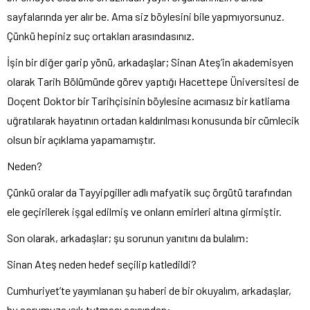
sayfalarında yer alır be. Ama siz böylesini bile yapmıyorsunuz.
Çünkü hepiniz suç ortakları arasındasınız.
İşin bir diğer garip yönü, arkadaşlar; Sinan Ateş’in akademisyen
olarak Tarih Bölümünde görev yaptığı Hacettepe Üniversitesi de
Doçent Doktor bir Tarihçisinin böylesine acımasız bir katliama
uğratılarak hayatının ortadan kaldırılması konusunda bir cümlecik
olsun bir açıklama yapamamıştır.
Neden?
Çünkü oralar da Tayyipgiller adlı mafyatik suç örgütü tarafından
ele geçirilerek işgal edilmiş ve onların emirleri altına girmiştir.
Son olarak, arkadaşlar; şu sorunun yanıtını da bulalım:
Sinan Ateş neden hedef seçilip katledildi?
Cumhuriyet’te yayımlanan şu haberi de bir okuyalım, arkadaşlar,
bu sorumuza ışık tutması açısından: