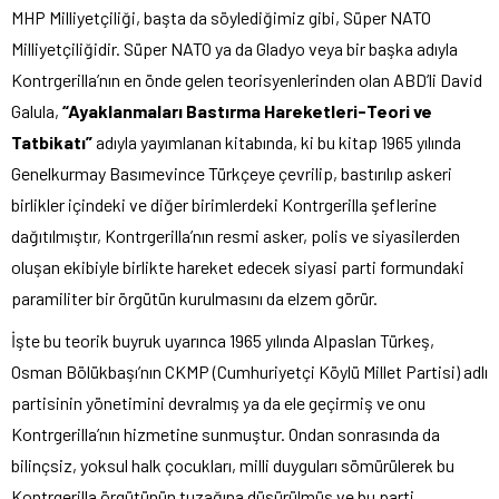
MHP Milliyetçiliği, başta da söylediğimiz gibi, Süper NATO
Milliyetçiliğidir. Süper NATO ya da Gladyo veya bir başka adıyla
Kontrgerilla’nın en önde gelen teorisyenlerinden olan ABD’li David
Galula,
“Ayaklanmaları Bastırma Hareketleri-Teori ve
Tatbikatı”
adıyla yayımlanan kitabında, ki bu kitap 1965 yılında
Genelkurmay Basımevince Türkçeye çevrilip, bastırılıp askeri
birlikler içindeki ve diğer birimlerdeki Kontrgerilla şeflerine
dağıtılmıştır, Kontrgerilla’nın resmi asker, polis ve siyasilerden
oluşan ekibiyle birlikte hareket edecek siyasi parti formundaki
paramiliter bir örgütün kurulmasını da elzem görür.
İşte bu teorik buyruk uyarınca 1965 yılında Alpaslan Türkeş,
Osman Bölükbaşı’nın CKMP (Cumhuriyetçi Köylü Millet Partisi) adlı
partisinin yönetimini devralmış ya da ele geçirmiş ve onu
Kontrgerilla’nın hizmetine sunmuştur. Ondan sonrasında da
bilinçsiz, yoksul halk çocukları, milli duyguları sömürülerek bu
Kontrgerilla örgütünün tuzağına düşürülmüş ve bu parti