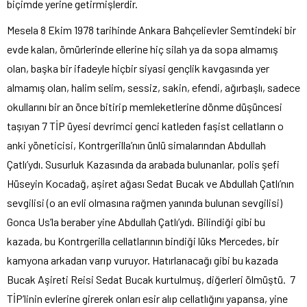
biçimde yerine getirmişlerdir.
Mesela 8 Ekim 1978 tarihinde Ankara Bahçelievler Semtindeki bir
evde kalan, ömürlerinde ellerine hiç silah ya da sopa almamış
olan, başka bir ifadeyle hiçbir siyasi gençlik kavgasında yer
almamış olan, halim selim, sessiz, sakin, efendi, ağırbaşlı, sadece
okullarını bir an önce bitirip memleketlerine dönme düşüncesi
taşıyan 7 TİP üyesi devrimci genci katleden faşist cellatların o
anki yöneticisi, Kontrgerilla’nın ünlü simalarından Abdullah
Çatlı’ydı. Susurluk Kazasında da arabada bulunanlar, polis şefi
Hüseyin Kocadağ, aşiret ağası Sedat Bucak ve Abdullah Çatlı’nın
sevgilisi (o an evli olmasına rağmen yanında bulunan sevgilisi)
Gonca Us’la beraber yine Abdullah Çatlı’ydı. Bilindiği gibi bu
kazada, bu Kontrgerilla cellatlarının bindiği lüks Mercedes, bir
kamyona arkadan varıp vuruyor. Hatırlanacağı gibi bu kazada
Bucak Aşireti Reisi Sedat Bucak kurtulmuş, diğerleri ölmüştü. 7
TİP’linin evlerine girerek onları esir alıp cellatlığını yapansa, yine