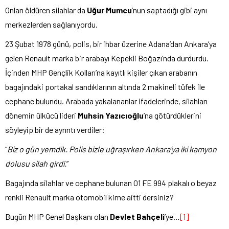
Onları öldüren silahlar da
Uğur Mumcu
’nun saptadığı gibi aynı
merkezlerden sağlanıyordu.
23 Şubat 1978 günü, polis, bir ihbar üzerine Adana’dan Ankara’ya
gelen Renault marka bir arabayı Kepekli Boğazı’nda durdurdu.
İçinden MHP Gençlik Kolları’na kayıtlı kişiler çıkan arabanın
bagajındaki portakal sandıklarının altında 2 makineli tüfek ile
cephane bulundu. Arabada yakalananlar ifadelerinde, silahları
dönemin ülkücü lideri
Muhsin Yazıcıoğlu
’na götürdüklerini
söyleyip bir de ayrıntı verdiler:
“
Biz o gün yemdik. Polis bizle uğraşırken Ankara’ya iki kamyon
dolusu silah girdi.
”
Bagajında silahlar ve cephane bulunan 01 FE 994 plakalı o beyaz
renkli Renault marka otomobil kime aitti dersiniz?
Bugün MHP Genel Başkanı olan
Devlet Bahçeli
’ye…
[1]