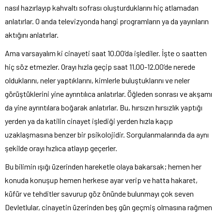
nasıl hazırlayıp kahvaltı sofrası oluşturduklarını hiç atlamadan
anlatırlar. O anda televizyonda hangi programların ya da yayınların
aktığını anlatırlar.
Ama varsayalım ki cinayeti saat 10.00’da işlediler. İşte o saatten
hiç söz etmezler. Orayı hızla geçip saat 11.00-12.00’de nerede
olduklarını, neler yaptıklarını, kimlerle buluştuklarını ve neler
görüştüklerini yine ayrıntılıca anlatırlar. Öğleden sonrası ve akşamı
da yine ayrıntılara boğarak anlatırlar. Bu, hırsızın hırsızlık yaptığı
yerden ya da katilin cinayet işlediği yerden hızla kaçıp
uzaklaşmasına benzer bir psikolojidir. Sorgulanmalarında da aynı
şekilde orayı hızlıca atlayıp geçerler.
Bu bilimin ışığı üzerinden hareketle olaya bakarsak; hemen her
konuda konuşup hemen herkese ayar verip ve hatta hakaret,
küfür ve tehditler savurup göz önünde bulunmayı çok seven
Devletlular, cinayetin üzerinden beş gün geçmiş olmasına rağmen