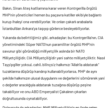
Bakın, Sinan Ateş katliamına karar veren Kontrgerilla örgütü
MHP’nin yöneticileri hemen bu paçavra katiller ekibiyle bağlantı
kurup ihaleyi ona verebiliyorlar. Ve onları çakarlı arabalarla
İstanbul’dan Ankara’ya taşıyıp günlerce besleyebiliyorlar.
Yukarıda da belirttiğimiz gibi, arkadaşlar; bu Kontrgerilla’nın, CIA
yönetimindeki Süper NATO’nun paramiliter örgütü MHP’nin
savunur gibi göründüğü milliyetçilik aslında bir NATO
Milliyetçiliğidir, CIA Milliyetçiliğidir yani sahte milliyetçiliktir. Nasıl
Tayyipgiller yoksul, cahil, bilinçsiz halkımızı “Allah’la aldatarak”
tuzaklarına düşürüp kandırıp kullanabiliyorlarsa, MHP de aynı
şekilde halkımızın ulusal duygularını ve değerlerini sömürerek yani
o değerler aracılığıyla aldatarak tuzağına düşürüp peşine
takabiliyor ve onu ABD Emperyalist Çakalının çıkarları
doğrultusunda oynatabiliyor.
Dolayısıyla da arkadaşlar; MHP Milliyetçiliğinin en önde gelen