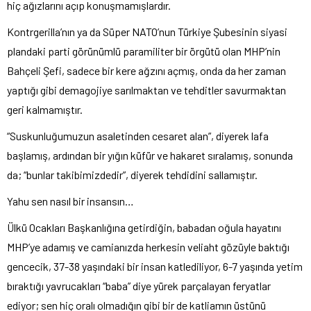
hiç ağızlarını açıp konuşmamışlardır.
Kontrgerilla’nın ya da Süper NATO’nun Türkiye Şubesinin siyasi
plandaki parti görünümlü paramiliter bir örgütü olan MHP’nin
Bahçeli Şefi, sadece bir kere ağzını açmış, onda da her zaman
yaptığı gibi demagojiye sarılmaktan ve tehditler savurmaktan
geri kalmamıştır.
“Suskunluğumuzun asaletinden cesaret alan”, diyerek lafa
başlamış, ardından bir yığın küfür ve hakaret sıralamış, sonunda
da; “bunlar takibimizdedir”, diyerek tehdidini sallamıştır.
Yahu sen nasıl bir insansın…
Ülkü Ocakları Başkanlığına getirdiğin, babadan oğula hayatını
MHP’ye adamış ve camianızda herkesin veliaht gözüyle baktığı
gencecik, 37-38 yaşındaki bir insan katlediliyor, 6-7 yaşında yetim
bıraktığı yavrucakları “baba” diye yürek parçalayan feryatlar
ediyor; sen hiç oralı olmadığın gibi bir de katliamın üstünü