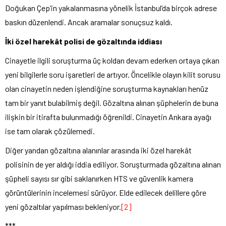
Doğukan Çep’in yakalanmasına yönelik İstanbul’da birçok adrese
baskın düzenlendi. Ancak aramalar sonuçsuz kaldı.
İki özel harekât polisi de gözaltında iddiası
Cinayetle ilgili soruşturma üç koldan devam ederken ortaya çıkan
yeni bilgilerle soru işaretleri de artıyor. Öncelikle olayın kilit sorusu
olan cinayetin neden işlendiğine soruşturma kaynakları henüz
tam bir yanıt bulabilmiş değil. Gözaltına alınan şüphelerin de buna
ilişkin bir itirafta bulunmadığı öğrenildi. Cinayetin Ankara ayağı
ise tam olarak çözülemedi.
Diğer yandan gözaltına alanınlar arasında iki özel harekât
polisinin de yer aldığı iddia ediliyor. Soruşturmada gözaltına alınan
şüpheli sayısı sır gibi saklanırken HTS ve güvenlik kamera
görüntülerinin incelemesi sürüyor. Elde edilecek delillere göre
yeni gözaltılar yapılması bekleniyor.
[2]
***