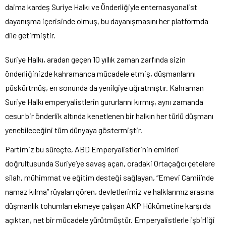
daima kardeş Suriye Halkı ve Önderliğiyle enternasyonalist
dayanışma içerisinde olmuş, bu dayanışmasını her platformda
dile getirmiştir.
Suriye Halkı, aradan geçen 10 yıllık zaman zarfında sizin
önderliğinizde kahramanca mücadele etmiş, düşmanlarını
püskürtmüş, en sonunda da yenilgiye uğratmıştır. Kahraman
Suriye Halkı emperyalistlerin gururlarını kırmış, aynı zamanda
cesur bir önderlik altında kenetlenen bir halkın her türlü düşmanı
yenebileceğini tüm dünyaya göstermiştir.
Partimiz bu süreçte, ABD Emperyalistlerinin emirleri
doğrultusunda Suriye’ye savaş açan, oradaki Ortaçağcı çetelere
silah, mühimmat ve eğitim desteği sağlayan, “Emevi Camii’nde
namaz kılma” rüyaları gören, devletlerimiz ve halklarımız arasına
düşmanlık tohumları ekmeye çalışan AKP Hükümetine karşı da
açıktan, net bir mücadele yürütmüştür. Emperyalistlerle işbirliği