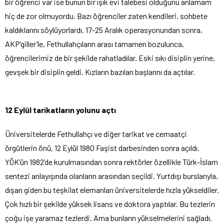
bir öğrenci var ise bunun bir ışık evi talebesi olduğunu anlamam
hiç de zor olmuyordu. Bazı öğrenciler zaten kendileri, sohbete
kaldıklarını söylüyorlardı. 17-25 Aralık operasyonundan sonra,
AKP’giller’le, Fethullahçıların arası tamamen bozulunca,
öğrencilerimiz de bir şekilde rahatladılar. Eski sıkı disiplin yerine,
gevşek bir disiplin geldi. Kızların bazıları başlarını da açtılar.
12 Eylül tarikatların yolunu açtı
Üniversitelerde Fethullahçı ve diğer tarikat ve cemaatçi
örgütlerin önü, 12 Eylül 1980 Faşist darbesinden sonra açıldı.
YÖK’ün 1982’de kurulmasından sonra rektörler özellikle Türk-İslam
sentezi anlayışında olanların arasından seçildi. Yurtdışı burslarıyla,
dışarı giden bu teşkilat elemanları üniversitelerde hızla yükseldiler.
Çok hızlı bir şekilde yüksek lisans ve doktora yaptılar. Bu tezlerin
çoğu işe yaramaz tezlerdi. Ama bunların yükselmelerini sağladı.