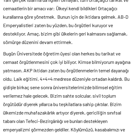
cemaatlerin bir amacı var: Ülkeyi kendi bildikleri Ortaçağcı
kurallarına göre yönetmek. Bunun için de iktidara gelmek. AB-D
Emperyalistleri zaten bu yüzden, bu örgütleri kuruyor ve
destekliyor. Amaç, bizim gibi ülkelerin geri kalmasını sağlamak,
sömürge düzenini devam ettirmek.
Bugün Üniversitede öğretim üyesi olan herkes bu tarikat ve
cemaat örgütlenmesini çok iyi biliyor. Kimse bilmiyorum ayağına
yatmasın. AKP iktidarı zaten bu örgütlenmelerin temel dayanağı
oldu. Laik eğitimi, 4+4+4 medrese düzeniyle ortadan kaldırdı. Bu
gidişle birkaç sene sonra üniversitelerimizde bilimsel eğitim
verilemez hale gelecek. Bizim sahte solcular, sivil toplum
örgütüdür diyerek yıllarca bu teşkilatlara sahip çıktılar. Bizim
ülkemizde muhafazakârlık artıyor diyerek, gericiliğin sınıfsal
tabanı olan Tefeci-Bezirgânlığı ve bunları destekleyen
emperyalizmi görmezden geldiler. Köylümüzü, kasabalımızı ve