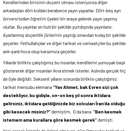
Kendilerinden birisinin doçent olması isteniyorsa diğer
arkadaşları dört koldan beraberce yayın yaparlar. Dört-beş ayrı
üniversiteden öğretim üyeleri bir araya gelerek yayın yapmış
olurlar. Bu yayınlar en hızlı bir şekilde yurtdışında yayınlanır.
Ayarlanmış doçentlik jürilerinin yaptığı sınavdan kolay bir şekilde
geçerler. Fethullahçılar ve diğer tarikat ve cemaatçiler bu şekilde
anlı-şanlı hoca olup karşımıza geçerler.
Yıllardır birlikte çalıştığımız bu insanlar, kendilerini yumuşak başlı
göstererek diğer insanları ikna etmek isterler. Aslında gerçek hiç
de öyle değildir. Seksenli yılların sonunda birlikte çalıştığımız
tarikat mensubu elemana
“Yav Ahmet, bak Evren sizi çok
destekliyor, bu gidişle, on-on beş yıl sonra iktidara
gelirsiniz, iktidara geldiğinizde biz solcuları İran’da olduğu
gibi kesecek misiniz?”
demiştim. O da bana
“Ben kesmek
istemem ama kurallara göre kesmek gerek”
demişti.
Yani gerçek İslam’la da ilgileri olmayan, tüm Ortaçağcı tarikat ve