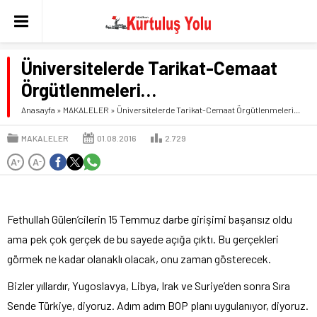
Üniversitelerde Tarikat-Cemaat
Örgütlenmeleri…
Anasayfa
»
MAKALELER
»
Üniversitelerde Tarikat-Cemaat Örgütlenmeleri…
MAKALELER
01.08.2016
2.729
A
A
+
-
Fethullah Gülen’cilerin 15 Temmuz darbe girişimi başarısız oldu
ama pek çok gerçek de bu sayede açığa çıktı. Bu gerçekleri
görmek ne kadar olanaklı olacak, onu zaman gösterecek.
Bizler yıllardır, Yugoslavya, Libya, Irak ve Suriye’den sonra Sıra
Sende Türkiye, diyoruz. Adım adım BOP planı uygulanıyor, diyoruz.