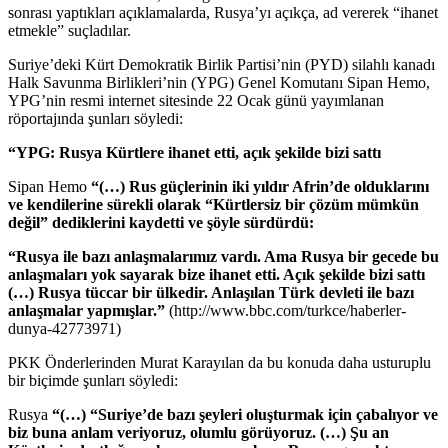
sonrası yaptıkları açıklamalarda, Rusya’yı açıkça, ad vererek “ihanet
etmekle” suçladılar.
Suriye’deki Kürt Demokratik Birlik Partisi’nin (PYD) silahlı kanadı
Halk Savunma Birlikleri’nin (YPG) Genel Komutanı Sipan Hemo,
YPG’nin resmi internet sitesinde 22 Ocak günü yayımlanan
röportajında şunları söyledi:
“YPG: Rusya Kürtlere ihanet etti, açık şekilde bizi sattı
Sipan Hemo
“(…) Rus güçlerinin iki yıldır Afrin’de olduklarını
ve kendilerine sürekli olarak “Kürtlersiz bir çözüm mümkün
değil” dediklerini kaydetti ve şöyle sürdürdü:
“Rusya ile bazı anlaşmalarımız vardı. Ama Rusya bir gecede bu
anlaşmaları yok sayarak bize ihanet etti. Açık şekilde bizi sattı
(…) Rusya tüccar bir ülkedir. Anlaşılan Türk devleti ile bazı
anlaşmalar yapmışlar.”
(http://www.bbc.com/turkce/haberler-
dunya-42773971)
PKK Önderlerinden Murat Karayılan da bu konuda daha usturuplu
bir biçimde şunları söyledi:
Rusya
“(…) “Suriye’de bazı şeyleri oluşturmak için çabalıyor ve
biz buna anlam veriyoruz, olumlu görüyoruz. (…) Şu an