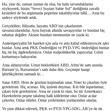
Ha, yine de, zaman zaman da olsa, bu hattı savunduklarını
söyleyerek, bizim “Sevrci Soytarı Sahte Sol” dediğimiz zavallı
kesimleri de bu argümanla peşlerine takabiliyorlar hâlâ… Ama bu
sadece söylemde artık.
Gerçeklikte, fiiliyatta, hayatta ABD’nin çıkarlarının
savunucularıdırlar. Aynı bayrak altında savaşıyorlar ve bundan hiç
rahatsız değiller. Aksine bundan memnunlar ne yazık ki.
Antiemperyalist bir hareket için asla ve asla kabul edilemeyecek işler
bunlar. Ama artık PKK Önderliğini ve PYD-YPG önderliğini bunlar
hiç mi hiç ilgilendirmiyor. Onlar realpolitikerlik yapıyorlar. Günü
kurtarmaya bakıyorlar.
Ama aldanıyorlar. Umut bekledikleri ABD, Afrin’de sattı anında.
Barzani’yi, Barzanistan’ı sattı daha dün. Geçmişte hangi
işbirlikçilerini satmadı ki…
Satar ABD. Hem de gözünü kırpmadan satar. Yeter ki çıkarları öyle
gerektirsin. Hiç acımaz. Hiç üzüntü duymaz. Kılı bile kıpırdamaz,
çıkarı öyle gerektirirse. Ama ne yazık ki olan, bu tür Amerikancı
Hareketlerin peşine takılmış halk kitlelerine olur. Onlar acılar
çekerler. Onlar ölürler. Onlar yerlerinden yurtlarından olurlar.
Ve yine dikkat edersek, PKK ve PYD-YPG-SDG, AB’ye de tık