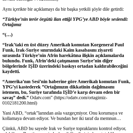
Aynı içerikte bir açıklamayı da bir başka yetkili şöyle dile getirdi:
“Türkiye’nin terör örgütü ilan ettiği YPG’ye ABD böyle seslendi:
Ortağımız
“(…)
“Irak’taki en üst düzey Amerikalı komutan Korgeneral Paul
Funk, Irak-Suriye sınırındaki Kaim kasabasını ziyareti
sırasında Türkiye’nin Afrin harekâtına ilişkin açıklamalarda
bulundu. Funk, Afrin’deki çatışmanın Suriye’nin diğer
bölgelerinde IŞİD üzerindeki baskıyı ortadan kaldırabileceğini
kaydetti.
“Amerika’nın Sesi’nin haberine göre Amerikalı komutan Funk,
YPG’yi kastederek ”Ortağımızın dikkatinin dağılmasını
istemem, bu, Suriye tarafında IŞİD’e karşı devam eden bir
savaş” dedi.”
Odatv.com” (https://odatv.com/ortagimiz-
0102181200.html)
Yani ABD, “ortak”larından asla vazgeçmiyor. Onu korumaya ve
kollamaya devam ediyor. Ve bundan her iki taraf da memnun…
Çünkü, ABD bu sayede Irak ve Suriye topraklarını kontrol ediyor,