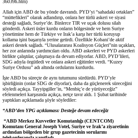
36039h.htm)
Allah için ABD de bu yönde davrandı. PYD’yi “sahadaki ortakları”
“müttefikleri” olarak adlandırıp, onlara her türlü askeri ve siyasi
desteği sağladı, Suriye’de. Binlerce TIR ve uçak dolusu silah
gönderdi. Askeri üsler kurdu onların bölgesinde ve hem Suriye
yönetimine hem de Türkiye ve Irak’a karşı her türlü koruyup
kollama işini başarıyla yerine getirdi. Özellikle Kobani’de aktif
askeri destek sağladı. “Ulusalararası Koalisyon Güçleri”nin uçakları,
her zor anlarında yardımcıları oldu. ABD askerleri ve PYD askerleri
birlikte çalıştılar, çalışmaya da devam ediyorlar. ABD, PYD’lileri,
SDG adıyla örgütledi ve onlara askeri eğitimler verdi. “Kuzey
Suriye Ordusu” adı altında ordularını kurdurdu.
İşte ABD bu süreçte de aynı tutumunu sürdürdü. PYD’yle
işbirliğinin (onlar SDG de diyorlar), daha da güçlenerek süreceğini
söyledi açıkça. Tayyipgiller’in, “Menbiç’e de yürüyeceğiz”
efelenmeleri karşısında açıkça, netçe tavır aldı. 1 Şubat tarihinde
yaptıkları açıklamada şöyle söylediler:
“ABD’den YPG açıklaması: Desteğe devam edeceğiz
“ABD Merkez Kuvvetler Komutanlığı (CENTCOM)
Komutanı General Joseph Votel, Suriye ve Irak’a ziyaretinin
ardından bölgeden bir grup gazetecinin sorularını
telekonferansla yanıtladı.