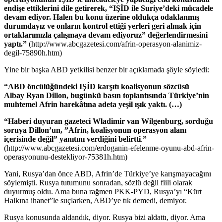
endişe ettiklerini dile getirerek, “IŞİD ile Suriye’deki mücadele
devam ediyor. Halen bu konu üzerine oldukça odaklanmış
durumdayız ve onların kontrol ettiği yerleri geri almak için
ortaklarımızla çalışmaya devam ediyoruz” değerlendirmesini
yaptı.”
(http://www.abcgazetesi.com/afrin-operasyon-alanimiz-
degil-75890h.htm)
Yine bir başka ABD yetkilisi benzer bir açıklamada şöyle söyledi:
“ABD öncülüğündeki IŞİD karşıtı koalisyonun sözcüsü
Albay Ryan Dillon, bugünkü basın toplantısında Türkiye’nin
muhtemel Afrin harekâtına adeta yeşil ışık yaktı. (…)
“Haberi duyuran gazeteci Wladimir van Wilgenburg, sorduğu
soruya Dillon’un, ”Afrin, koalisyonun operasyon alanı
içerisinde değil” yanıtını verdiğini belirtti
.
”
(http://www.abcgazetesi.com/erdoganin-efelenme-oyunu-abd-afrin-
operasyonunu-destekliyor-75381h.htm)
Yani, Rusya’dan önce ABD, Afrin’de Türkiye’ye karışmayacağını
söylemişti. Rusya tutumunu sonradan, sözlü değil fiili olarak
duyurmuş oldu. Ama buna rağmen PKK-PYD, Rusya’yı “Kürt
Halkına ihanet”le suçlarken, ABD’ye tık demedi, demiyor.
Rusya konusunda aldandık, diyor. Rusya bizi aldattı, diyor. Ama