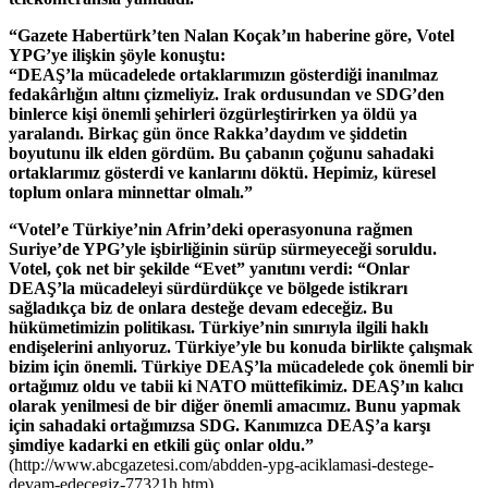
“Gazete Habertürk’ten Nalan Koçak’ın haberine göre, Votel
YPG’ye ilişkin şöyle konuştu:
“DEAŞ’la mücadelede ortaklarımızın gösterdiği inanılmaz
fedakârlığın altını çizmeliyiz. Irak ordusundan ve SDG’den
binlerce kişi önemli şehirleri özgürleştirirken ya öldü ya
yaralandı. Birkaç gün önce Rakka’daydım ve şiddetin
boyutunu ilk elden gördüm. Bu çabanın çoğunu sahadaki
ortaklarımız gösterdi ve kanlarını döktü. Hepimiz, küresel
toplum onlara minnettar olmalı.”
“Votel’e Türkiye’nin Afrin’deki operasyonuna rağmen
Suriye’de YPG’yle işbirliğinin sürüp sürmeyeceği soruldu.
Votel, çok net bir şekilde “Evet” yanıtını verdi: “Onlar
DEAŞ’la mücadeleyi sürdürdükçe ve bölgede istikrarı
sağladıkça biz de onlara desteğe devam edeceğiz. Bu
hükümetimizin politikası. Türkiye’nin sınırıyla ilgili haklı
endişelerini anlıyoruz. Türkiye’yle bu konuda birlikte çalışmak
bizim için önemli. Türkiye DEAŞ’la mücadelede çok önemli bir
ortağımız oldu ve tabii ki NATO müttefikimiz. DEAŞ’ın kalıcı
olarak yenilmesi de bir diğer önemli amacımız. Bunu yapmak
için sahadaki ortağımızsa SDG. Kanımızca DEAŞ’a karşı
şimdiye kadarki en etkili güç onlar oldu.”
(http://www.abcgazetesi.com/abdden-ypg-aciklamasi-destege-
devam-edecegiz-77321h.htm)