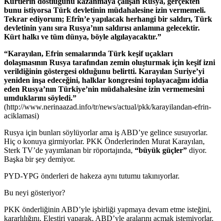
Kürtlerin dostluğunu kazanmaya çalışan Rusya, gerçekten
bunu istiyorsa Türk devletinin müdahalesine izin vermemeli.
Tekrar ediyorum; Efrîn’e yapılacak herhangi bir saldırı, Türk
devletinin yanı sıra Rusya’nın saldırısı anlamına gelecektir.
Kürt halkı ve tüm dünya, böyle algılayacaktır.”
“Karayılan, Efrin semalarında Türk keşif uçakları
dolaşmasının Rusya tarafından zemin oluşturmak için keşif izni
verildiğinin göstergesi olduğunu belirtti. Karayılan Suriye’yi
yeniden inşa edeceğini, halklar kongresini toplayacağını iddia
eden Rusya’nın Türkiye’nin müdahalesine izin vermemesini
umduklarını söyledi.”
(http://www.nerinaazad.info/tr/news/actual/pkk/karayilandan-efrin-
aciklamasi)
Rusya için bunları söylüyorlar ama iş ABD’ye gelince susuyorlar.
Hiç o konuya girmiyorlar. PKK Önderlerinden Murat Karayılan,
Sterk TV’de yayımlanan bir röportajında,
“büyük güçler”
diyor.
Başka bir şey demiyor.
PYD-YPG önderleri de hakeza aynı tutumu takınıyorlar.
Bu neyi gösteriyor?
PKK önderliğinin ABD’yle işbirliği yapmaya devam etme isteğini,
kararlılığını. Eleştiri yaparak, ABD’yle aralarını açmak istemiyorlar.