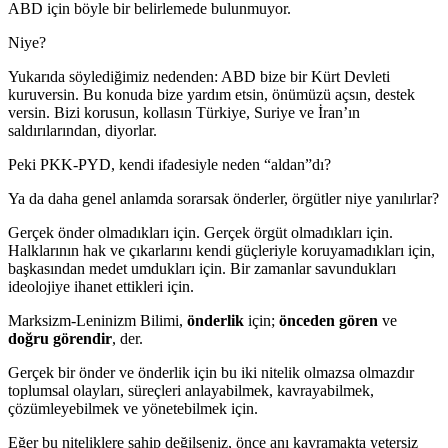
ABD için böyle bir belirlemede bulunmuyor.
Niye?
Yukarıda söylediğimiz nedenden: ABD bize bir Kürt Devleti
kuruversin. Bu konuda bize yardım etsin, önümüzü açsın, destek
versin. Bizi korusun, kollasın Türkiye, Suriye ve İran’ın
saldırılarından, diyorlar.
Peki PKK-PYD, kendi ifadesiyle neden “aldan”dı?
Ya da daha genel anlamda sorarsak önderler, örgütler niye yanılırlar?
Gerçek önder olmadıkları için. Gerçek örgüt olmadıkları için.
Halklarının hak ve çıkarlarını kendi güçleriyle koruyamadıkları için,
başkasından medet umdukları için. Bir zamanlar savundukları
ideolojiye ihanet ettikleri için.
Marksizm-Leninizm Bilimi,
önderlik
için;
önceden
gören
ve
doğru görendir
, der.
Gerçek bir önder ve önderlik için bu iki nitelik olmazsa olmazdır
toplumsal olayları, süreçleri anlayabilmek, kavrayabilmek,
çözümleyebilmek ve yönetebilmek için.
Eğer bu niteliklere sahip değilseniz, önce anı kavramakta yetersiz