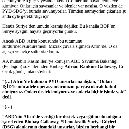
edebiliyor. Bu güç sayesinde, kendi Conilerinin hayatı tehlikeye
girmiyor. Onlar için savaşanlar ve ölenler var nasılsa. O yüzden de
PYD-SDG’yi burada savunuyorlar. Tümden satmıyorlar, çıkarları şu
anda öyle gerektirdiği için.
Henüz Suriye’den umudu kesmiş değiller. Bu kanalla BOP’un
Suriye ayağını hayata geçiriyorlar çünkü.
Ancak ABD, Afrin konusunda bu tutumunu
sürdürmedi/sürdüremedi. Mızrak çuvala sığmadı Afrin’de. O da
açıkça ve netçe sattı ortaklarını.
AA muhabiri Kasım İleri’ye konuşan ABD Savunma Bakanlığı
(Pentagon) sözcülerinden Binbaşı
Adrian Rankine Galloway
, 16
Ocak günü şunları söyledi:
“(…) Afrin’de bulunan PYD unsurlarına ilişkin, “Onları
IŞİD’le mücadele operasyonlarımızın parçası olarak kabul
etmiyoruz. Onları desteklemiyoruz ve onlarla hiçbir işimiz yok’’
dedi.
“(…)
“ABD’nin Afrin’de verdiği bir destek veya eğitim olmadığına
işaret eden Binbaşı Galloway, “Demokratik Suriye Güçleri
(DSG) alanlarının dışındaki unsurlar, bizden herhangi bir