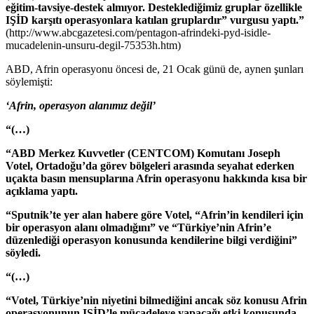
eğitim-tavsiye-destek almıyor. Desteklediğimiz gruplar özellikle
IŞİD karşıtı operasyonlara katılan gruplardır” vurgusu yaptı.”
(http://www.abcgazetesi.com/pentagon-afrindeki-pyd-isidle-
mucadelenin-unsuru-degil-75353h.htm)
ABD, Afrin operasyonu öncesi de, 21 Ocak günü de, aynen şunları
söylemişti:
‘Afrin, operasyon alanımız değil’
“(…)
“ABD Merkez Kuvvetler (CENTCOM) Komutanı Joseph
Votel, Ortadoğu’da görev bölgeleri arasında seyahat ederken
uçakta basın mensuplarına Afrin operasyonu hakkında kısa bir
açıklama yaptı.
“Sputnik’te yer alan habere göre Votel, “Afrin’in kendileri için
bir operasyon alanı olmadığını” ve “Türkiye’nin Afrin’e
düzenlediği operasyon konusunda kendilerine bilgi verdiğini”
söyledi.
“(…)
“Votel, Türkiye’nin niyetini bilmediğini ancak söz konusu Afrin
operasyonunun IŞİD’le mücadeleye yapacağı etki konusunda