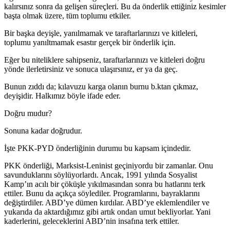
kalırsınız sonra da gelişen süreçleri. Bu da önderlik ettiğiniz kesimler
başta olmak üzere, tüm toplumu etkiler.
Bir başka deyişle, yanılmamak ve taraftarlarınızı ve kitleleri,
toplumu yanıltmamak esastır gerçek bir önderlik için.
Eğer bu niteliklere sahipseniz, taraftarlarınızı ve kitleleri doğru
yönde ilerletirsiniz ve sonuca ulaşırsınız, er ya da geç.
Bunun zıddı da; kılavuzu karga olanın burnu b.ktan çıkmaz,
deyişidir. Halkımız böyle ifade eder.
Doğru mudur?
Sonuna kadar doğrudur.
İşte PKK-PYD önderliğinin durumu bu kapsam içindedir.
PKK önderliği, Marksist-Leninist geçiniyordu bir zamanlar. Onu
savunduklarını söylüyorlardı. Ancak, 1991 yılında Sosyalist
Kamp’ın acılı bir çöküşle yıkılmasından sonra bu hatlarını terk
ettiler. Bunu da açıkça söylediler. Programlarını, bayraklarını
değiştirdiler. ABD’ye dümen kırdılar. ABD’ye eklemlendiler ve
yukarıda da aktardığımız gibi artık ondan umut bekliyorlar. Yani
kaderlerini, geleceklerini ABD’nin insafına terk ettiler.