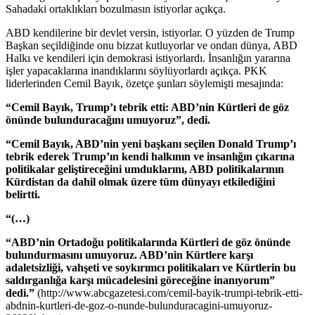
Sahadaki ortaklıkları bozulmasın istiyorlar açıkça.
ABD kendilerine bir devlet versin, istiyorlar. O yüzden de Trump
Başkan seçildiğinde onu bizzat kutluyorlar ve ondan dünya, ABD
Halkı ve kendileri için demokrasi istiyorlardı. İnsanlığın yararına
işler yapacaklarına inandıklarını söylüyorlardı açıkça. PKK
liderlerinden Cemil Bayık, özetçe şunları söylemişti mesajında:
“Cemil Bayık, Trump’ı tebrik etti: ABD’nin Kürtleri de göz
önünde bulunduracağını umuyoruz”, dedi.
“Cemil Bayık, ABD’nin yeni başkanı seçilen Donald Trump’ı
tebrik ederek Trump’ın kendi halkının ve insanlığın çıkarına
politikalar geliştireceğini umduklarını, ABD politikalarının
Kürdistan da dahil olmak üzere tüm dünyayı etkilediğini
belirtti.
“(…)
“ABD’nin Ortadoğu politikalarında Kürtleri de göz önünde
bulundurmasını umuyoruz. ABD’nin Kürtlere karşı
adaletsizliği, vahşeti ve soykırımcı politikaları ve Kürtlerin bu
saldırganlığa karşı mücadelesini göreceğine inanıyorum”
dedi.”
(http://www.abcgazetesi.com/cemil-bayik-trumpi-tebrik-etti-
abdnin-kurtleri-de-goz-o-nunde-bulunduracagini-umuyoruz-