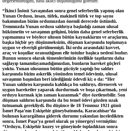
değerlendirdiğini, nasıl akılcı düşündüğünü görelim:
“İkinci İnönü Savaşından sonra genel seferberlik yapmış olan
Yunan Ordusu, insan, tüfek, makineli tüfek ve top sayısı
bakımından bizim ordumuzdan önemli derecede üstündü.
Temmuzda Yunan ordusu saldırıya başladığı zaman ulusal
hükümetin ve savaşımın gelişimi, bizim daha genel seferberlik
yapmamıza ve böylece ulusun bütün kaynaklarını ve araçlarını,
başka hiçbir şey düşünmeksizin, düşman karşısında toplamaya
uygun ve elverişli görülmemişti. İki ordu arasındaki kuvvet,
araç ve koşullar oransızlığının elle tutulur başlıca nedeni budur.
Bunun sonucu olarak tümenlerimizin özellikle taşıtlarını daha
sağlayıp tamamlayamadığımızdan, bunların hareket güçleri
yoktu. Yunan ulusunun bütün gücüyle yaptığı bu saldırı
karşısında bizim askerlik yönünden temel ödevimiz, ulusal
savaşımın başından beri izlediğimiz ödevdi ki; o da: “Her
Yunan saldırısı karşısında kaldıkça bu saldırıyı, direnerek ve
uygun hareketler yaparak durdurmak ve boşa çıkartmak, yeni
orduyu kurmak için zaman kazanmak” diye özetlenebilir. Son
düşman saldırısı karşısında da bu temel ödevi gözden uzak
tutmamak gerekliydi. Bu düşünce ile 18 Temmuz 1921 günü
İsmet Paşa’nın Eskişehir güneybatısında, Karacahisar’da
bulunan karargâhına giderek durumu yakından inceledikten
sonra, İsmet Paşa’ya genel olarak şu yönergeyi vermiştim:
“Orduyu, Eskişehir kuzey ve güneyinde topladıktan sonra