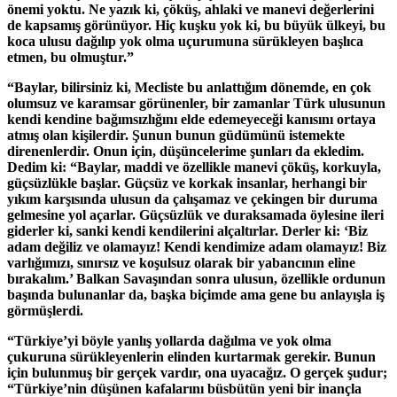
önemi yoktu. Ne yazık ki, çöküş, ahlaki ve manevi değerlerini
de kapsamış görünüyor. Hiç kuşku yok ki, bu büyük ülkeyi, bu
koca ulusu dağılıp yok olma uçurumuna sürükleyen başlıca
etmen, bu olmuştur.”
“Baylar, bilirsiniz ki, Mecliste bu anlattığım dönemde, en çok
olumsuz ve karamsar görünenler, bir zamanlar Türk ulusunun
kendi kendine bağımsızlığını elde edemeyeceği kanısını ortaya
atmış olan kişilerdir. Şunun bunun güdümünü istemekte
direnenlerdir. Onun için, düşüncelerime şunları da ekledim.
Dedim ki: “Baylar, maddi ve özellikle manevi çöküş, korkuyla,
güçsüzlükle başlar. Güçsüz ve korkak insanlar, herhangi bir
yıkım karşısında ulusun da çalışamaz ve çekingen bir duruma
gelmesine yol açarlar. Güçsüzlük ve duraksamada öylesine ileri
giderler ki, sanki kendi kendilerini alçaltırlar. Derler ki: ‘Biz
adam değiliz ve olamayız! Kendi kendimize adam olamayız! Biz
varlığımızı, sınırsız ve koşulsuz olarak bir yabancının eline
bırakalım.’ Balkan Savaşından sonra ulusun, özellikle ordunun
başında bulunanlar da, başka biçimde ama gene bu anlayışla iş
görmüşlerdi.
“Türkiye’yi böyle yanlış yollarda dağılma ve yok olma
çukuruna sürükleyenlerin elinden kurtarmak gerekir. Bunun
için bulunmuş bir gerçek vardır, ona uyacağız. O gerçek şudur;
“Türkiye’nin düşünen kafalarını büsbütün yeni bir inançla