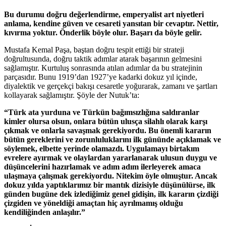
Bu durumu doğru değerlendirme, emperyalist art niyetleri
anlama, kendine güven ve cesareti yansıtan bir cevaptır. Nettir,
kıvırma yoktur. Önderlik böyle olur. Başarı da böyle gelir.
Mustafa Kemal Paşa, baştan doğru tespit ettiği bir strateji
doğrultusunda, doğru taktik adımlar atarak başarının gelmesini
sağlamıştır. Kurtuluş sonrasında atılan adımlar da bu stratejinin
parçasıdır. Bunu 1919’dan 1927’ye kadarki dokuz yıl içinde,
diyalektik ve gerçekçi bakışı cesaretle yoğurarak, zamanı ve şartları
kollayarak sağlamıştır. Şöyle der Nutuk’ta:
“Türk ata yurduna ve Türkün bağımsızlığına saldıranlar
kimler olursa olsun, onlara bütün ulusça silahlı olarak karşı
çıkmak ve onlarla savaşmak gerekiyordu. Bu önemli kararın
bütün gereklerini ve zorunluluklarını ilk gününde açıklamak ve
söylemek, elbette yerinde olamazdı. Uygulamayı birtakım
evrelere ayırmak ve olaylardan yararlanarak ulusun duygu ve
düşüncelerini hazırlamak ve adım adım ilerleyerek amaca
ulaşmaya çalışmak gerekiyordu. Nitekim öyle olmuştur. Ancak
dokuz yılda yaptıklarımız bir mantık dizisiyle düşünülürse, ilk
günden bugüne dek izlediğimiz genel gidişin, ilk kararın çizdiği
çizgiden ve yöneldiği amaçtan hiç ayrılmamış olduğu
kendiliğinden anlaşılır.”