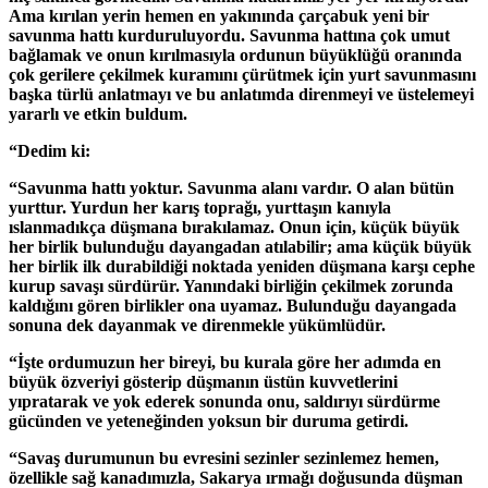
Ama kırılan yerin hemen en yakınında çarçabuk yeni bir
savunma hattı kurduruluyordu. Savunma hattına çok umut
bağlamak ve onun kırılmasıyla ordunun büyüklüğü oranında
çok gerilere çekilmek kuramını çürütmek için yurt savunmasını
başka türlü anlatmayı ve bu anlatımda direnmeyi ve üstelemeyi
yararlı ve etkin buldum.
“Dedim ki:
“Savunma hattı yoktur. Savunma alanı vardır. O alan bütün
yurttur. Yurdun her karış toprağı, yurttaşın kanıyla
ıslanmadıkça düşmana bırakılamaz. Onun için, küçük büyük
her birlik bulunduğu dayangadan atılabilir; ama küçük büyük
her birlik ilk durabildiği noktada yeniden düşmana karşı cephe
kurup savaşı sürdürür. Yanındaki birliğin çekilmek zorunda
kaldığını gören birlikler ona uyamaz. Bulunduğu dayangada
sonuna dek dayanmak ve direnmekle yükümlüdür.
“İşte ordumuzun her bireyi, bu kurala göre her adımda en
büyük özveriyi gösterip düşmanın üstün kuvvetlerini
yıpratarak ve yok ederek sonunda onu, saldırıyı sürdürme
gücünden ve yeteneğinden yoksun bir duruma getirdi.
“Savaş durumunun bu evresini sezinler sezinlemez hemen,
özellikle sağ kanadımızla, Sakarya ırmağı doğusunda düşman