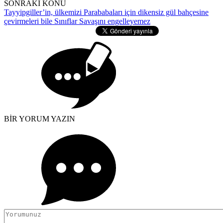
SONRAKİ KONU
Tayyipgiller’in, ülkemizi Parababaları için dikensiz gül bahçesine
çevirmeleri bile Sınıflar Savaşını engelleyemez
BİR YORUM YAZIN