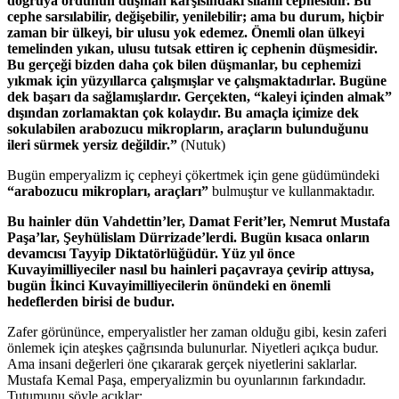
doğruya ordunun düşman karşısındaki silahlı cephesidir. Bu
cephe sarsılabilir, değişebilir, yenilebilir; ama bu durum, hiçbir
zaman bir ülkeyi, bir ulusu yok edemez. Önemli olan ülkeyi
temelinden yıkan, ulusu tutsak ettiren iç cephenin düşmesidir.
Bu gerçeği bizden daha çok bilen düşmanlar, bu cephemizi
yıkmak için yüzyıllarca çalışmışlar ve çalışmaktadırlar. Bugüne
dek başarı da sağlamışlardır. Gerçekten, “kaleyi içinden almak”
dışından zorlamaktan çok kolaydır. Bu amaçla içimize dek
sokulabilen arabozucu mikropların, araçların bulunduğunu
ileri sürmek yersiz değildir.”
(Nutuk)
Bugün emperyalizm iç cepheyi çökertmek için gene güdümündeki
“arabozucu mikropları, araçları”
bulmuştur ve kullanmaktadır.
Bu hainler dün Vahdettin’ler, Damat Ferit’ler, Nemrut Mustafa
Paşa’lar, Şeyhülislam Dürrizade’lerdi. Bugün kısaca onların
devamcısı Tayyip Diktatörlüğüdür. Yüz yıl önce
Kuvayimilliyeciler nasıl bu hainleri paçavraya çevirip attıysa,
bugün İkinci Kuvayimilliyecilerin önündeki en önemli
hedeflerden birisi de budur.
Zafer görününce, emperyalistler her zaman olduğu gibi, kesin zaferi
önlemek için ateşkes çağrısında bulunurlar. Niyetleri açıkça budur.
Ama insani değerleri öne çıkararak gerçek niyetlerini saklarlar.
Mustafa Kemal Paşa, emperyalizmin bu oyunlarının farkındadır.
Tutumunu şöyle açıklar: