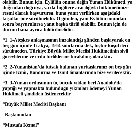
olabilir. Bunun için, Eylülün onuna değin Yunan Hükümeti, ya
doğrudan doğruya, ya da İngiltere aracılığıyla hükümetimize
resmi olarak başvurursa, buna yanıt verilirken aşağıdaki
koşullar öne sürülmelidir. O günden, yani Eylülün onundan
sonra başvurulursa yanıt başka türlü olabilir. Bunun için de
durum bana ayrıca bildirilmelidir:
“1. 1-Ateşkes anlaşmasının imzalandığı günden başlayarak on
beş gün içinde Trakya, 1914 sınırlarına dek, hiçbir koşul ileri
sürülmeden, Türkiye Büyük Millet Meclisi Hükümetinin sivil
görevlilerine ve ordu birliklerine bırakılmış olacaktır.
“2. 2-Yunanistan’da tutsak bulunan yurttaşlarımız on beş gün
içinde İzmir, Bandırma ve İzmit limanlarında bize verilecektir.
“3. 3-Yunan ordusunun üç buçuk yıldan beri Anadolu’da
yaptığı ve yapmakta bulunduğu yıkımları ödemeyi Yunan
Hükümeti şimdiden üstlenecektir.
“Büyük Millet Meclisi Başkanı
“Başkomutan
“Mustafa Kemal”