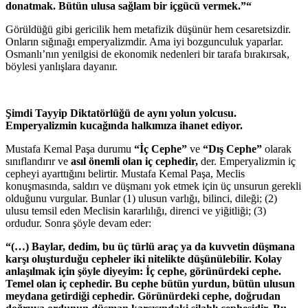
donatmak. Bütün ulusa sağlam bir içgücü vermek.”“
Görüldüğü gibi gericilik hem metafizik düşünür hem cesaretsizdir.
Onların sığınağı emperyalizmdir. Ama iyi bozgunculuk yaparlar.
Osmanlı’nın yenilgisi de ekonomik nedenleri bir tarafa bırakırsak,
böylesi yanlışlara dayanır.
Şimdi Tayyip Diktatörlüğü de aynı yolun yolcusu.
Emperyalizmin kucağında halkımıza ihanet ediyor.
Mustafa Kemal Paşa durumu
“İç Cephe”
ve
“Dış Cephe”
olarak
sınıflandırır ve
asıl önemli olan iç cephedir,
der. Emperyalizmin iç
cepheyi ayarttığını belirtir. Mustafa Kemal Paşa, Meclis
konuşmasında, saldırı ve düşmanı yok etmek için üç unsurun gerekli
olduğunu vurgular. Bunlar (1) ulusun varlığı, bilinci, dileği; (2)
ulusu temsil eden Meclisin kararlılığı, direnci ve yiğitliği; (3)
ordudur. Sonra şöyle devam eder:
“(…) Baylar, dedim, bu üç türlü araç ya da kuvvetin düşmana
karşı oluşturduğu cepheler iki nitelikte düşünülebilir. Kolay
anlaşılmak için şöyle diyeyim: İç cephe, görünürdeki cephe.
Temel olan iç cephedir. Bu cephe bütün yurdun, bütün ulusun
meydana getirdiği cephedir. Görünürdeki cephe, doğrudan