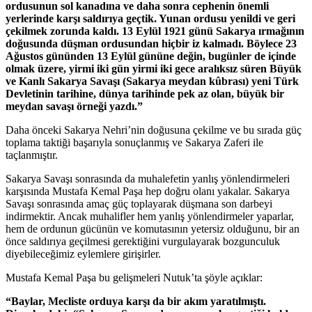
ordusunun sol kanadına ve daha sonra cephenin önemli
yerlerinde karşı saldırıya geçtik. Yunan ordusu yenildi ve geri
çekilmek zorunda kaldı. 13 Eylül 1921 günü Sakarya ırmağının
doğusunda düşman ordusundan hiçbir iz kalmadı. Böylece 23
Ağustos gününden 13 Eylül gününe değin, bugünler de içinde
olmak üzere, yirmi iki gün yirmi iki gece aralıksız süren Büyük
ve Kanlı Sakarya Savaşı (Sakarya meydan kûbrası) yeni Türk
Devletinin tarihine, dünya tarihinde pek az olan, büyük bir
meydan savaşı örneği yazdı.”
Daha önceki Sakarya Nehri’nin doğusuna çekilme ve bu sırada güç
toplama taktiği başarıyla sonuçlanmış ve Sakarya Zaferi ile
taçlanmıştır.
Sakarya Savaşı sonrasında da muhalefetin yanlış yönlendirmeleri
karşısında Mustafa Kemal Paşa hep doğru olanı yakalar. Sakarya
Savaşı sonrasında amaç güç toplayarak düşmana son darbeyi
indirmektir. Ancak muhalifler hem yanlış yönlendirmeler yaparlar,
hem de ordunun gücünün ve komutasının yetersiz olduğunu, bir an
önce saldırıya geçilmesi gerektiğini vurgulayarak bozgunculuk
diyebileceğimiz eylemlere girişirler.
Mustafa Kemal Paşa bu gelişmeleri Nutuk’ta şöyle açıklar:
“Baylar, Mecliste orduya karşı da bir akım yaratılmıştı.