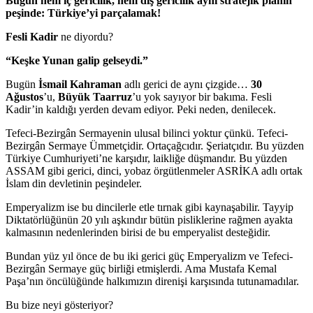
Bugün hem iç gericilik, hem dış gericilik aynı stratejik planın
peşinde: Türkiye’yi parçalamak!
Fesli Kadir
ne diyordu?
“Keşke Yunan galip gelseydi.”
Bugün
İsmail Kahraman
adlı gerici de aynı çizgide…
30
Ağustos
’u,
Büyük Taarruz
’u yok sayıyor bir bakıma. Fesli
Kadir’in kaldığı yerden devam ediyor. Peki neden, denilecek.
Tefeci-Bezirgân Sermayenin ulusal bilinci yoktur çünkü. Tefeci-
Bezirgân Sermaye Ümmetçidir. Ortaçağcıdır. Şeriatçıdır. Bu yüzden
Türkiye Cumhuriyeti’ne karşıdır, laikliğe düşmandır. Bu yüzden
ASSAM gibi gerici, dinci, yobaz örgütlenmeler ASRİKA adlı ortak
İslam din devletinin peşindeler.
Emperyalizm ise bu dincilerle etle tırnak gibi kaynaşabilir. Tayyip
Diktatörlüğünün 20 yılı aşkındır bütün pisliklerine rağmen ayakta
kalmasının nedenlerinden birisi de bu emperyalist desteğidir.
Bundan yüz yıl önce de bu iki gerici güç Emperyalizm ve Tefeci-
Bezirgân Sermaye güç birliği etmişlerdi. Ama Mustafa Kemal
Paşa’nın öncülüğünde halkımızın direnişi karşısında tutunamadılar.
Bu bize neyi gösteriyor?