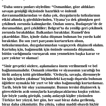
“Daha sonra şunları söyledim: “Osmanlılar, göze aldıkları
savaşın genişliği ölçüsünde hazırlıklı ve önlemli
davranmadıklarından ve daha çok, duygularıyla tutkularının
etkisi altında iş gördüklerinden, Viyana’ya dek gitmişken geri
çekilmek zorunda kalmışlardır. Ondan sonra, Budapeşte’de de
duramadılar, geri çekildiler; Belgrat’ta da yenilip geri çekilmek
zorunda bırakıldılar. Balkanları bıraktılar. Rumeli’den
çıkarıldılar. Bize, içinde daha düşman bulunan bu yurdu kalıt
bıraktılar. Bu son yurt parçasını kurtarırken olsun,
tutkularımızdan, duygularımızdan vazgeçerek düşünceli olalım.
Kurtuluş için, bağımsızlık için önünde sonunda düşmanla,
bütün varlığımızla vuruşarak onu yenmekten başka karar ve
çare yoktur ve olamaz!
“Sinir gevşetici sözlere, aşılamalara önem verilmemeli ve bel
bağlanmamalıdır. Osmanlı yönetim ve siyasasının yarattığı bu
türlü anlayış kötü görülmelidir. ‘Orduyla, savaşla, direnmeyle
bu işin içinden çıkılmaz’ biçimindeki kaynağı dışarıda bulunan
öğütlere uymakla bir yurt ve bir ulus bağımsızlığı kurtarılamaz.
Tarih, böyle bir olay yazmamıştır. Bunun tersini düşünerek iş
göreceklerin acılı sonuçlarla karşılaşacaklarına kuşku yoktur.
İşte böyle yanlış görüşlü, yanlış anlayışlı kişiler yüzünden
Türkiye her yüzyıl, her gün, her saat biraz daha gerilemiş,
biraz daha çökmüştür. Bu çöküş, yalnız maddi olsaydı hiçbir