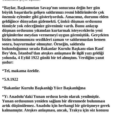
“Baylar, Başkomutan Savaşı’nın sonucuna değin her gün
büyük başarılarla gelişen saldırımızı resmi bildirimlerde çok
önemsiz eylemler gibi gösteriyorduk. Amacımız, durumu elden
geldiğince dünyadan gizlemekti. Çünkü düşman ordusunu
tümüyle yok edeceğimize güvenimiz vardı. Bunu anlayıp
düşman ordusunu yıkımdan kurtarmak isteyeceklerin yeni
girişimlerine meydan vermemeyi uygun görmüştük. Gerçekten
bizim tutumumuzu sezdikleri zaman ve saldırımızdan hemen
sonra, başvurmalar olmuştur. Örneğin, saldırıda
bulunduğumuz sırada Bakanlar Kurulu Başkanı olan Rauf
Bey’den, İstanbul’dan ateşkes anlaşması ile ilgili yazı geldiği
yolunda, 4 Eylül 1922 günlü bir tel almıştım. Verdiğim yanıt
şudur:
“Tel, makama özeldir.
“5.9.1922
“Bakanlar Kurulu Başkanlığı Yüce Başkanlığına
“Y: Anadolu’daki Yunan ordusu kesin olarak yenilmiştir.
Yunan ordusunun yeniden sağlam bir direnmede bulunması
artık düşünülemez. Anadolu için herhangi bir görüşmeye gerek
kalmamıştır. Ateşkes anlaşması, ancak, Trakya için söz konusu