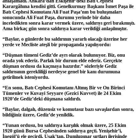
anlaşamadı. Ankara’dan Eskişehir’deki Batı Cephesi
Karargâhına kendisi gitti. Genelkurmay Başkanı İsmet Paşa ile
Batı Cephesi Komutanı Ali Fuat Paşa’nın bu buluşmaları
sonucunda Ali Fuat Paşa, durumu yerinde bir daha
inceledikten sonra karar vermek üzere, saldırıyı geri bırakmıştı.
Ama birkaç gün sonra saldırıya karar verildiği anlaşılmıştır.
“Baylar, o günlerde bu saldırının yararlı olacağı üzerine her
yerde ve Mecliste ateşli bir propaganda yapılıyordu:
“Düşman tümeni Gediz’de ayrı olarak bulunuyor. Biz, onu
orada yok ederiz. Parlak bir durum elde ederiz. Gerçekte
düşman ordusu da kaçmaya hazırdır.” sözleriyle Gediz
saldırısının gerekliliği nerdeyse genel bir kanı durumuna
getirilmek isteniyordu.
“En sonu, Batı Cephesi Komutanı Altmış Bir ve On Birinci
Tümenler ve Kuvayi Seyyare (Gezici Kuvvet) ile 24 Ekim
1920’de Gediz’deki düşmana saldırdı.
“Baylar, dalgalı, düzensiz ve komutasız bazı savaşlardan sonra,
bildiğiniz üzere, Gediz’de yenildik.
“Yunan ordusu, bu saldırıya karşılık olmak üzere, 25 Ekim
1920 günü Bursa Cephesinden saldırıya geçti. Yenişehir’i,
İnegöl’ü ele geçirdi. Uşak’tan, Dumlupınar sırtları ilerisinde