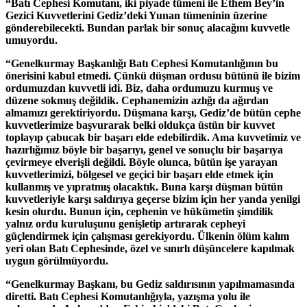
“Batı Cephesi Komutanı, iki piyade tümeni ile Ethem Bey’in
Gezici Kuvvetlerini Gediz’deki Yunan tümeninin üzerine
gönderebilecekti. Bundan parlak bir sonuç alacağını kuvvetle
umuyordu.
“Genelkurmay Başkanlığı Batı Cephesi Komutanlığının bu
önerisini kabul etmedi. Çünkü düşman ordusu bütünü ile bizim
ordumuzdan kuvvetli idi. Biz, daha ordumuzu kurmuş ve
düzene sokmuş değildik. Cephanemizin azlığı da ağırdan
almamızı gerektiriyordu. Düşmana karşı, Gediz’de bütün cephe
kuvvetlerimize başvurarak belki oldukça üstün bir kuvvet
toplayıp çabucak bir başarı elde edebilirdik. Ama kuvvetimiz ve
hazırlığımız böyle bir başarıyı, genel ve sonuçlu bir başarıya
çevirmeye elverişli değildi. Böyle olunca, bütün işe yarayan
kuvvetlerimizi, bölgesel ve geçici bir başarı elde etmek için
kullanmış ve yıpratmış olacaktık. Buna karşı düşman bütün
kuvvetleriyle karşı saldırıya geçerse bizim için her yanda yenilgi
kesin olurdu. Bunun için, cephenin ve hükümetin şimdilik
yalnız ordu kuruluşunu genişletip artırarak cepheyi
güçlendirmek için çalışması gerekiyordu. Ülkenin ölüm kalım
yeri olan Batı Cephesinde, özel ve sınırlı düşüncelere kapılmak
uygun görülmüyordu.
“Genelkurmay Başkanı, bu Gediz saldırısının yapılmamasında
diretti. Batı Cephesi Komutanlığıyla, yazışma yolu ile