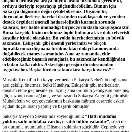
düşman ordusuyla araya büyük aralık bırakmak gerekir ki,
orduyu derleyip toparlayıp güçlendirebilelim. Bunun için
Sakarya doğusuna değin çekilebilirsiniz. Düşman hiç
durmadan ilerlerse hareket üssünden uzaklaşacak ve yeniden
destek örgütleri (menzil hatları-lojistik) kurmak zorunda
kalacak; her halde ummadığı birçok zorluklarla karşılaşacaktır.
Buna karşılık, bizim ordumuz toplu bulunacak ve daha elverişli
koşullar içinde olacaktır. Bu yolda hareketlerimizin en büyük
sakıncası, Eskişehir gibi önemli yerlerimizi ve birçok
topraklarımızı düşmana bırakmaktan dolayı kamuoyunda
doğabilecek manevi sarsıntıdır. Ama az zamanda, elde
edebileceğimiz başarılı sonuçlarla bu sakıncalar kendiliğinden
ortadan kalkacaktır. Askerliğin gereğini duraksamadan
uygulayalım. Başka türden sakıncalara karşı koyarız.”“
Mustafa Kemal’in bu kayıp vermeden Sakarya Nehri’nin doğusuna
geri çekilişi önermesi belki Kütahya, Eskişehir gibi merkezlerin
düşman eline geçmesine yol açmış ama ordunun yenilgisini önlemiş,
güç kazanmasını sağlamış ve sonrasında Sakarya Zaferini getirmiştir.
Muhalefetin ve goygoycularının baskısına rağmen cesaretle askeri
açıdan doğru olanı yapmış ve başarılı olmuştur.
Sakarya Meydan Savaşı’nda söylediği ünlü;
“Hattı müdafaa
yoktur, sathı müdafaa vardır, o satıh bütün vatandır”
, sözü de
bu durumla uyumludur. Düşman saldırıları güçlüdür. Cephede yer