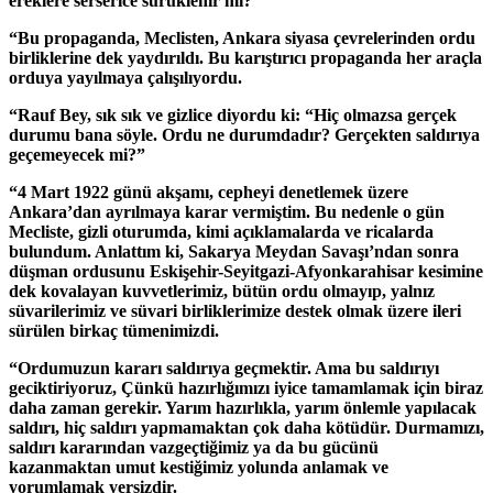
ereklere serserice sürüklenir mi?”
“Bu propaganda, Meclisten, Ankara siyasa çevrelerinden ordu
birliklerine dek yaydırıldı. Bu karıştırıcı propaganda her araçla
orduya yayılmaya çalışılıyordu.
“Rauf Bey, sık sık ve gizlice diyordu ki: “Hiç olmazsa gerçek
durumu bana söyle. Ordu ne durumdadır? Gerçekten saldırıya
geçemeyecek mi?”
“4 Mart 1922 günü akşamı, cepheyi denetlemek üzere
Ankara’dan ayrılmaya karar vermiştim. Bu nedenle o gün
Mecliste, gizli oturumda, kimi açıklamalarda ve ricalarda
bulundum. Anlattım ki, Sakarya Meydan Savaşı’ndan sonra
düşman ordusunu Eskişehir-Seyitgazi-Afyonkarahisar kesimine
dek kovalayan kuvvetlerimiz, bütün ordu olmayıp, yalnız
süvarilerimiz ve süvari birliklerimize destek olmak üzere ileri
sürülen birkaç tümenimizdi.
“Ordumuzun kararı saldırıya geçmektir. Ama bu saldırıyı
geciktiriyoruz, Çünkü hazırlığımızı iyice tamamlamak için biraz
daha zaman gerekir. Yarım hazırlıkla, yarım önlemle yapılacak
saldırı, hiç saldırı yapmamaktan çok daha kötüdür. Durmamızı,
saldırı kararından vazgeçtiğimiz ya da bu gücünü
kazanmaktan umut kestiğimiz yolunda anlamak ve
yorumlamak yersizdir.