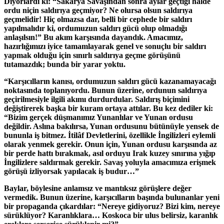
Diyorlardı ki: “Sakarya Savaşından sonra aylar geçtiği halde
ordu niçin saldırıya geçmiyor? Ne olursa olsun saldırıya
geçmelidir! Hiç olmazsa dar, belli bir cephede bir saldırı
yapılmalıdır ki, ordumuzun saldırı gücü olup olmadığı
anlaşılsın!” Bu akım karşısında dayandık. Amacımız,
hazırlığımızı iyice tamamlayarak genel ve sonuçlu bir saldırı
yapmak olduğu için sınırlı saldırıya geçme görüşünü
tutamazdık; bunda bir yarar yoktu.
“Karşıcılların kanısı, ordumuzun saldırı gücü kazanamayacağı
noktasında toplanıyordu. Bunun üzerine, ordunun saldırıya
geçirilmesiyle ilgili akımı durdurdular. Saldırış biçimini
değiştirerek başka bir kuram ortaya attılar. Bu kez dediler ki:
“Bizim gerçek düşmanımız Yunanlılar ve Yunan ordusu
değildir. Aslına bakılırsa, Yunan ordusunu bütünüyle yensek de
bununla iş bitmez. İtilâf Devletlerini, özellikle İngilizleri eylemli
olarak yenmek gerekir. Onun için, Yunan ordusu karşısında az
bir perde hattı bırakmak, asıl orduyu Irak kuzey sınırına yığıp
İngilizlere saldırmak gerekir. Savaş yoluyla amacımıza erişmek
görüşü izliyorsak yapılacak iş budur…”
Baylar, böylesine anlamsız ve mantıksız görüşlere değer
vermedik. Bunun üzerine, karşıcılların başında bulunanlar yeni
bir propaganda çıkardılar: “Nereye gidiyoruz? Bizi kim, nereye
sürüklüyor? Karanlıklara… Koskoca bir ulus belirsiz, karanlık