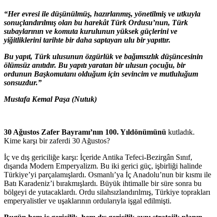
“Her evresi ile düşünülmüş, hazırlanmış, yönetilmiş ve utkuyla
sonuçlandırılmış olan bu harekât Türk Ordusu’nun, Türk
subaylarının ve komuta kurulunun yüksek güçlerini ve
yiğitliklerini tarihte bir daha saptayan ulu bir yapıttır.
Bu yapıt, Türk ulusunun özgürlük ve bağımsızlık düşüncesinin
ölümsüz anıtıdır. Bu yapıtı yaratan bir ulusun çocuğu, bir
ordunun Başkomutanı olduğum için sevincim ve mutluluğum
sonsuzdur.”
Mustafa Kemal Paşa (Nutuk)
30 Ağustos Zafer Bayramı’nın 100. Yıldönümünü
kutladık.
Kime karşı bir zaferdi 30 Ağustos?
İç ve dış gericiliğe karşı: İçeride Antika Tefeci-Bezirgân Sınıf,
dışarıda Modern Emperyalizm. Bu iki gerici güç, işbirliği halinde
Türkiye’yi parçalamışlardı. Osmanlı’ya İç Anadolu’nun bir kısmı ile
Batı Karadeniz’i bırakmışlardı. Büyük ihtimalle bir süre sonra bu
bölgeyi de yutacaklardı. Ordu silahsızlandırılmış, Türkiye toprakları
emperyalistler ve uşaklarının ordularıyla işgal edilmişti.