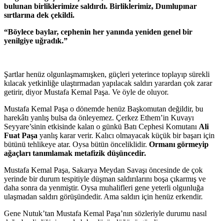
bulunan birliklerimize saldırdı. Birliklerimiz, Dumlupınar
sırtlarına dek çekildi.
“Böylece baylar, cephenin her yanında yeniden genel bir
yenilgiye uğradık.”
Şartlar henüz olgunlaşmamışken, güçleri yeterince toplayıp sürekli
kılacak yetkinliğe ulaştırmadan yapılacak saldırı yarardan çok zarar
getirir, diyor Mustafa Kemal Paşa. Ve öyle de oluyor.
Mustafa Kemal Paşa o dönemde henüz Başkomutan değildir, bu
harekâtı yanlış bulsa da önleyemez. Çerkez Ethem’in Kuvayı
Seyyare’sinin etkisinde kalan o günkü Batı Cephesi Komutanı
Ali
Fuat Paşa
yanlış karar verir. Kalıcı olmayacak küçük bir başarı için
bütünü tehlikeye atar. Oysa bütün önceliklidir.
Ormanı görmeyip
ağaçları tanımlamak metafizik düşüncedir.
Mustafa Kemal Paşa, Sakarya Meydan Savaşı öncesinde de çok
yerinde bir durum tespitiyle düşman saldırılarını boşa çıkarmış ve
daha sonra da yenmiştir. Oysa muhalifleri gene yeterli olgunluğa
ulaşmadan saldırı görüşündedir. Ama saldırı için henüz erkendir.
Gene Nutuk’tan Mustafa Kemal Paşa’nın sözleriyle durumu nasıl