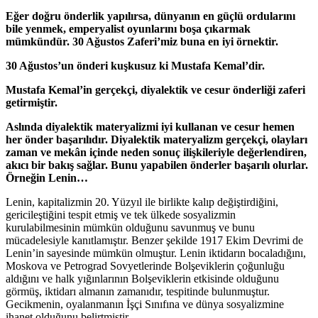
Eğer doğru önderlik yapılırsa, dünyanın en güçlü ordularını
bile yenmek, emperyalist oyunlarını boşa çıkarmak
mümkündür. 30 Ağustos Zaferi’miz buna en iyi örnektir.
30 Ağustos’un önderi kuşkusuz ki Mustafa Kemal’dir.
Mustafa Kemal’in gerçekçi, diyalektik ve cesur önderliği zaferi
getirmiştir.
Aslında diyalektik materyalizmi iyi kullanan ve cesur hemen
her önder başarılıdır.
Diyalektik materyalizm gerçekçi, olayları
zaman ve mekân içinde neden sonuç ilişkileriyle değerlendiren,
akıcı bir bakış sağlar. Bunu yapabilen önderler başarılı olurlar.
Örneğin Lenin…
Lenin, kapitalizmin 20. Yüzyıl ile birlikte kalıp değiştirdiğini,
gericileştiğini tespit etmiş ve tek ülkede sosyalizmin
kurulabilmesinin mümkün olduğunu savunmuş ve bunu
mücadelesiyle kanıtlamıştır. Benzer şekilde 1917 Ekim Devrimi de
Lenin’in sayesinde mümkün olmuştur. Lenin iktidarın bocaladığını,
Moskova ve Petrograd Sovyetlerinde Bolşeviklerin çoğunluğu
aldığını ve halk yığınlarının Bolşeviklerin etkisinde olduğunu
görmüş, iktidarı almanın zamanıdır, tespitinde bulunmuştur.
Gecikmenin, oyalanmanın İşçi Sınıfına ve dünya sosyalizmine
ihanet olduğunu belirtmiştir.