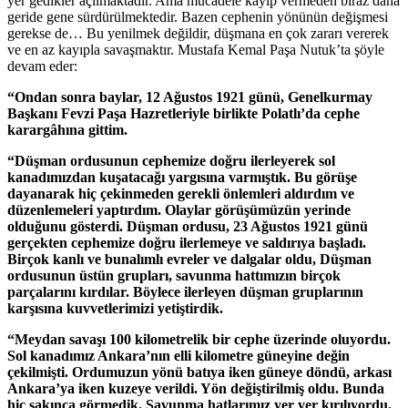
yer gedikler açılmaktadır. Ama mücadele kayıp vermeden biraz daha
geride gene sürdürülmektedir. Bazen cephenin yönünün değişmesi
gerekse de… Bu yenilmek değildir, düşmana en çok zararı vererek
ve en az kayıpla savaşmaktır. Mustafa Kemal Paşa Nutuk’ta şöyle
devam eder:
“Ondan sonra baylar, 12 Ağustos 1921 günü, Genelkurmay
Başkanı Fevzi Paşa Hazretleriyle birlikte Polatlı’da cephe
karargâhına gittim.
“Düşman ordusunun cephemize doğru ilerleyerek sol
kanadımızdan kuşatacağı yargısına varmıştık. Bu görüşe
dayanarak hiç çekinmeden gerekli önlemleri aldırdım ve
düzenlemeleri yaptırdım. Olaylar görüşümüzün yerinde
olduğunu gösterdi. Düşman ordusu, 23 Ağustos 1921 günü
gerçekten cephemize doğru ilerlemeye ve saldırıya başladı.
Birçok kanlı ve bunalımlı evreler ve dalgalar oldu, Düşman
ordusunun üstün grupları, savunma hattımızın birçok
parçalarını kırdılar. Böylece ilerleyen düşman gruplarının
karşısına kuvvetlerimizi yetiştirdik.
“Meydan savaşı 100 kilometrelik bir cephe üzerinde oluyordu.
Sol kanadımız Ankara’nın elli kilometre güneyine değin
çekilmişti. Ordumuzun yönü batıya iken güneye döndü, arkası
Ankara’ya iken kuzeye verildi. Yön değiştirilmiş oldu. Bunda
hiç sakınca görmedik. Savunma hatlarımız yer yer kırılıyordu.