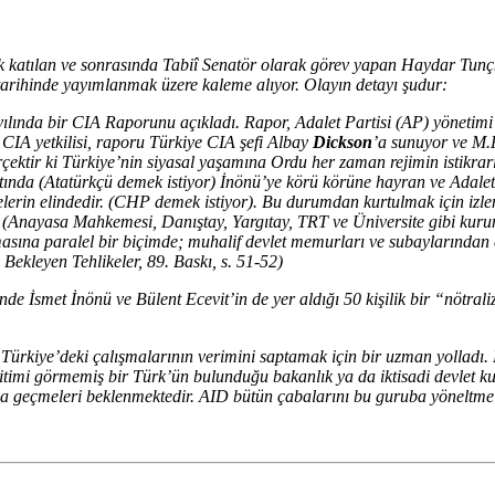
 katılan ve sonrasında Tabiî Senatör olarak görev yapan Haydar Tunç
tarihinde yayımlanmak üzere kaleme alıyor. Olayın detayı şudur:
ılında bir CIA Raporunu açıkladı. Rapor, Adalet Partisi (AP) yönetimi 
 CIA yetkilisi, raporu Türkiye CIA şefi Albay
Dickson
’a sunuyor ve M.
rçektir ki Türkiye’nin siyasal yaşamına Ordu her zaman rejimin istikrar
ında (Atatürkçü demek istiyor) İnönü’ye körü körüne hayran ve Adalet Pa
lerin elindedir. (CHP demek istiyor). Bu durumdan kurtulmak için izle
Anayasa Mahkemesi, Danıştay, Yargıtay, TRT ve Üniversite gibi kuruml
sına paralel bir biçimde; muhalif devlet memurları ve subaylarından en
ekleyen Tehlikeler, 89. Baskı, s. 51-52)
inde İsmet İnönü ve Bülent Ecevit’in de yer aldığı 50 kişilik bir “nötral
Türkiye’deki çalışmalarının verimini saptamak için bir uzman yollad
itimi görmemiş bir Türk’ün bulunduğu bakanlık ya da iktisadi devlet k
 geçmeleri beklenmektedir. AID bütün çabalarını bu guruba yöneltmeli