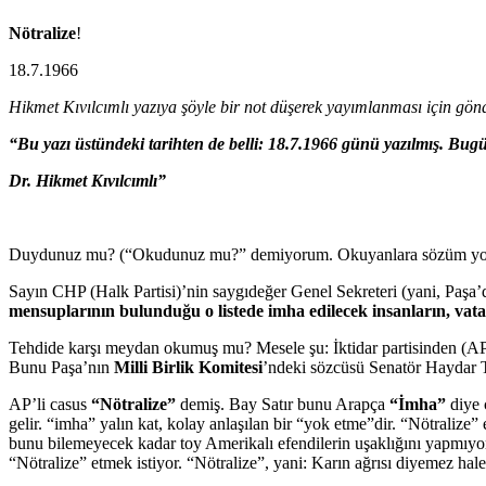
Nötralize
!
18.7.1966
Hikmet Kıvılcımlı yazıya şöyle bir not düşerek yayımlanması için gön
“Bu yazı üstündeki tarihten de belli: 18.7.1966 günü yazılmış. Bug
Dr. Hikmet Kıvılcımlı”
Duydunuz mu? (“Okudunuz mu?” demiyorum. Okuyanlara sözüm yok. Bi
Sayın CHP (Halk Partisi)’nin saygıdeğer Genel Sekreteri (yani, Paşa’
mensuplarının bulunduğu o listede imha edilecek insanların, vat
Tehdide karşı meydan okumuş mu? Mesele şu: İktidar partisinden (AP’
Bunu Paşa’nın
Milli Birlik Komitesi
’ndeki sözcüsü Senatör Haydar T
AP’li casus
“Nötralize”
demiş. Bay Satır bunu Arapça
“İmha”
diye 
gelir. “imha” yalın kat, kolay anlaşılan bir “yok etme”dir. “Nötraliz
bunu bilemeyecek kadar toy Amerikalı efendilerin uşaklığını yapmıyor
“Nötralize” etmek istiyor. “Nötralize”, yani: Karın ağrısı diyemez hal