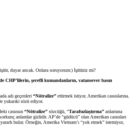
r, duyar ancak. Onlara soruyorum:) İşittiniz mi?
de CHP’lilerin, şerefli kumandanların, vatansever basın
ada adı geçenleri
“Nötralize”
ettirmek istiyor, Amerikan casuslarına.
e yukarıki sözü ediyor.
’deki casusun
“Nötralize”
sözcüğü, “
Tarafsızlaştırma”
anlamına
, korkunç anlamlar gizlidir. AP’de “güdücü” olan Amerikan casusları
 yararlı bulur. Örneğin, Amerika Vietnam’ı “yok etmek” istemiyor,