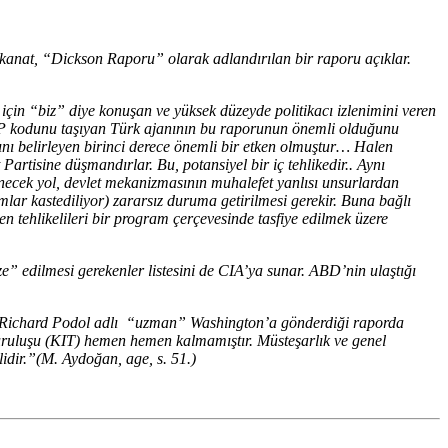
kanat, “Dickson Raporu” olarak adlandırılan bir raporu açıklar.
için “biz” diye konuşan ve yüksek düzeyde politikacı izlenimini veren
P kodunu taşıyan Türk ajanının bu raporunun önemli olduğunu
ını belirleyen birinci derece önemli bir etken olmuştur… Halen
rtisine düşmandırlar. Bu, potansiyel bir iç tehlikedir.. Aynı
necek yol, devlet mekanizmasının muhalefet yanlısı unsurlardan
ar kastediliyor) zararsız duruma getirilmesi gerekir. Buna bağlı
 tehlikelileri bir program çerçevesinde tasfiye edilmek üzere
ize” edilmesi gerekenler listesini de CIA’ya sunar. ABD’nin ulaştığı
ı. Richard Podol adlı “uzman” Washington’a gönderdiği raporda
uruluşu (KIT) hemen hemen kalmamıştır. Müsteşarlık ve genel
dir.”(M. Aydoğan, age, s. 51.)