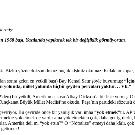
dermiş:
ün 1968 başı. Yazılanda yapılacak tek bir değişiklik görmüyorum.
zim yüzde doksan dokuz buçuk kişimiz okumaz. Kulaktan kapar, işiti
dan sonra gelen en yetkili başı) Bay Kemal Satır şöyle buyurmuş:
“İçin
an yolunda, millet yolunda hiçbir şeyden pervaları yoktur… Vb.”
den) bir yetkili, Amerikan casusu Albay Dickson’a bir liste vermiş. Or
unçkanat Büyük Millet Meclisi’ne okudu. Paşa’nın partideki sözcüsü d
çeviriyor. Bu çeviride önce bir yanlışlık var: imha
“yok etmek”
tir. AP
e” etmekte yok etmek de vardır ama yok etmekten çok, daha geniş, derin
lar. Amerika deli mi “yok etsin?” O “Nötralize” etmeyi daha kârlı, çok
e getirmek!