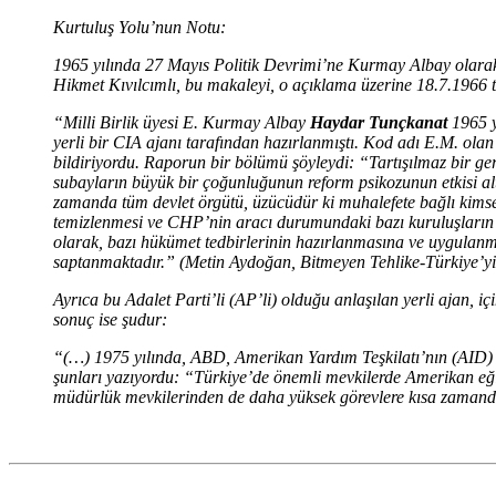
Kurtuluş Yolu’nun Notu:
1965 yılında 27 Mayıs Politik Devrimi’ne Kurmay Albay olarak
Hikmet Kıvılcımlı, bu makaleyi, o açıklama üzerine 18.7.1966 
“Milli Birlik üyesi E. Kurmay Albay
Haydar Tunçkanat
1965 y
yerli bir CIA ajanı tarafından hazırlanmıştı. Kod adı E.M. olan
bildiriyordu. Raporun bir bölümü şöyleydi: “Tartışılmaz bir ge
subayların büyük bir çoğunluğunun reform psikozunun etkisi alt
zamanda tüm devlet örgütü, üzücüdür ki muhalefete bağlı kimse
temizlenmesi ve CHP’nin aracı durumundaki bazı kuruluşların (
olarak, bazı hükümet tedbirlerinin hazırlanmasına ve uygulanma
saptanmaktadır.” (Metin Aydoğan, Bitmeyen Tehlike-Türkiye’yi B
Ayrıca bu Adalet Parti’li (AP’li) olduğu anlaşılan yerli ajan, iç
sonuç ise şudur:
“(…) 1975 yılında, ABD, Amerikan Yardım Teşkilatı’nın (AID) 
şunları yazıyordu: “Türkiye’de önemli mevkilerde Amerikan eğ
müdürlük mevkilerinden de daha yüksek görevlere kısa zamanda