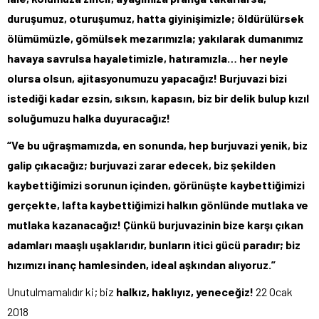
duruşumuz, oturuşumuz, hatta giyinişimizle; öldürülürsek
ölümümüzle, gömülsek mezarımızla; yakılarak dumanımız
havaya savrulsa hayaletimizle, hatıramızla… her neyle
olursa olsun, ajitasyonumuzu yapacağız! Burjuvazi bizi
istediği kadar ezsin, sıksın, kapasın, biz bir delik bulup kızıl
soluğumuzu halka duyuracağız!
“Ve bu uğraşmamızda, en sonunda, hep burjuvazi yenik, biz
galip çıkacağız; burjuvazi zarar edecek, biz şekilden
kaybettiğimizi sorunun içinden, görünüşte kaybettiğimizi
gerçekte, lafta kaybettiğimizi halkın gönlünde mutlaka ve
mutlaka kazanacağız! Çünkü burjuvazinin bize karşı çıkan
adamları maaşlı uşaklarıdır, bunların itici gücü paradır; biz
hızımızı inanç hamlesinden, ideal aşkından alıyoruz.”
Unutulmamalıdır ki; biz
halkız, haklıyız, yeneceğiz!
22 Ocak
2018