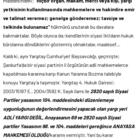
maddesindeki;
“Hiçbir organ, makam, merci veya kişi, yargı
yetkisinin kullanılmasında mahkemelere ve hakimlire emir
ve talimat veremez; genelge gönderemez; tavsiye ve
telkinde bulunamaz”
hükmünü unutarak bu davalara
bakmaktalar. Böyle olunca da; kendilerinin siyasi iktidarın hukuk
bürolarına döndüklerini göstermiş olmaktalar, maalesef…
Kaldı ki, aynı Yargıtay Cumhuriyet Başsavcılığı, geçmişte;
Şanlıurfa’da bir siyasi partinin il örgütünün adli mahkemelerce
kapatılması kararına karşı Kanun Yararına Bozma talebiyle
konuyu Yargıtay’a taşımıştır. Yargıtay 4. Hukuk Dairesi;
2003/15197 E., 2004/3592 K. Sayılı ilamı ile
2820 sayılı Siyasi
Partiler yasasının 104. maddesindeki düzenlemeye
uygunluğunun değerlendirmesini yapacak olan yargı yeri
ADLİ YARGI DEĞİL, Anayasanın 69 ve 2820 sayılı Siyasi
partiler Yasasının 98. ve 104. maddeleri gereğince ANAYASA
MAHKEMESİ OLDUĞU
kararını vermiştir. Yani bu karar