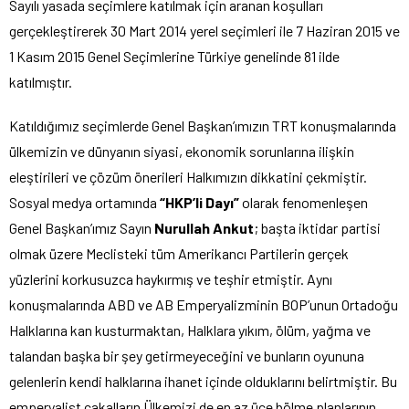
Sayılı yasada seçimlere katılmak için aranan koşulları
gerçekleştirerek 30 Mart 2014 yerel seçimleri ile 7 Haziran 2015 ve
1 Kasım 2015 Genel Seçimlerine Türkiye genelinde 81 ilde
katılmıştır.
Katıldığımız seçimlerde Genel Başkan’ımızın TRT konuşmalarında
ülkemizin ve dünyanın siyasi, ekonomik sorunlarına ilişkin
eleştirileri ve çözüm önerileri Halkımızın dikkatini çekmiştir.
Sosyal medya ortamında
“HKP’li Dayı”
olarak fenomenleşen
Genel Başkan’ımız Sayın
Nurullah Ankut
; başta iktidar partisi
olmak üzere Meclisteki tüm Amerikancı Partilerin gerçek
yüzlerini korkusuzca haykırmış ve teşhir etmiştir. Aynı
konuşmalarında ABD ve AB Emperyalizminin BOP’unun Ortadoğu
Halklarına kan kusturmaktan, Halklara yıkım, ölüm, yağma ve
talandan başka bir şey getirmeyeceğini ve bunların oyununa
gelenlerin kendi halklarına ihanet içinde olduklarını belirtmiştir. Bu
emperyalist çakalların Ülkemizi de en az üçe bölme planlarının