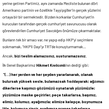
yerine getiren Partimiz, aynı zamanda Mecliste bulunan dört
Amerikancı partinin ve özellikle Tayyipgiller’in gerçek yüzlerini
ortaya bir bir sermektedir. Bizden korkanlar Cumhuriyet’in
kurucuları tarafından gerçek cumhuriyet savunucusu olarak
görevlendirilen Cumhuriyet Savcılığını önümüze çıkarmaktalar.
Bunların tek bir amacı var, ne yapıp edip HKP’yi seçimlere
sokmamak, “HKP’li Dayı”yı TRT’de konuşturmamak…
Ancak,
bizi teslim alamazsınız, susturamazsınız.
İlk Genel Başkan’ımız
Hikmet Kıvılcımlı
’nın dediği gibi;
“(…)
her yerden ve her şeyden yararlanarak, olanak
bulursak yüksek sesle, bulamazsak fısıldayarak; ağzımızı
dikerlerse kaşımızı gözümüzü oynatarak yüzümüzle;
yüzümüze maske geçirirler, peçe takarlarsa, başımız,
elimiz, kolumuz, ayağımızla; elimize kelepçe, boynumuza
lâle, kolumuza zincir, ayağımıza pranga takarlarsa,