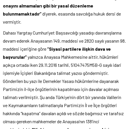
onayını almamaları gibi bir yasal düzenleme
bulunmamaktadır”
diyerek, esasında savcılığa hukuk dersi de
vermiştir.
Dahası Yargıtay Cumhuriyet Başsavcılığı yasadışı davranışlarına
devam ederek Anayasanın 149. maddesi ve 2820 sayılı yasanın 98.
maddesi içeriğine göre
“Siyasî partilere ilişkin dava ve
başvurular”
yalnızca Anayasa Mahkemesine aittir, hükümleri
açıkça ortada iken 29.11.2016 tarihli, 51047475M5B-G sayılı idari
işlemiyle İçişleri Bakanlığına talimat yazısı göndermiştir.
Gönderilen bu yazı ile Dernekler Yasası hükümlerine dayanarak
Partimizin il-ilçe örgütlerinin kapatılması için davalar açılması
talimatı verilmiştir. Şu anda Türkiye’nin dört bir yanında Valilerin
ve Kaymakamların talimatlarıyla Partimizin İl ve İlçe örgütleri
hakkında “kapatma” davaları açıldı ve sözde bağımsız ve tarafsız
olması gereken mahkemeler de Anayasa’nın 138’inci