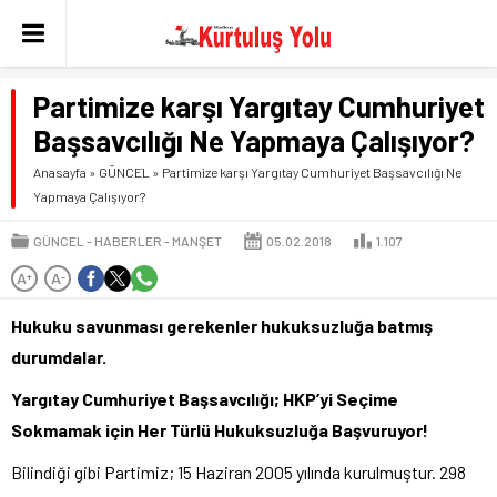
Partimize karşı Yargıtay Cumhuriyet
Başsavcılığı Ne Yapmaya Çalışıyor?
Anasayfa
»
GÜNCEL
»
Partimize karşı Yargıtay Cumhuriyet Başsavcılığı Ne
Yapmaya Çalışıyor?
GÜNCEL
HABERLER
MANŞET
05.02.2018
1.107
A
A
+
-
Hukuku savunması gerekenler hukuksuzluğa batmış
durumdalar.
Yargıtay Cumhuriyet Başsavcılığı; HKP’yi Seçime
Sokmamak için Her Türlü Hukuksuzluğa Başvuruyor!
Bilindiği gibi Partimiz; 15 Haziran 2005 yılında kurulmuştur. 298