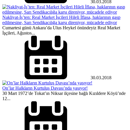
30.03.2018
Nakliyat-İş’ten: Real Market İşçileri Hileli İflasa, haklarının gasp
edilmesine, Sarı Sendikacılığa karşı direniyor, mücadele ediyor
Cumartesi günü Ankara’da Ulus Heykel önündeyiz Real Market
İşçileri, Ağustos...
30.03.2018
On’lar Halkların Kurtuluş Davası’nda yaşıyor!
30 Mart 1972’de Tokat’ın Niksar ilçesine bağlı Kızıldere Köyü’nde
12...