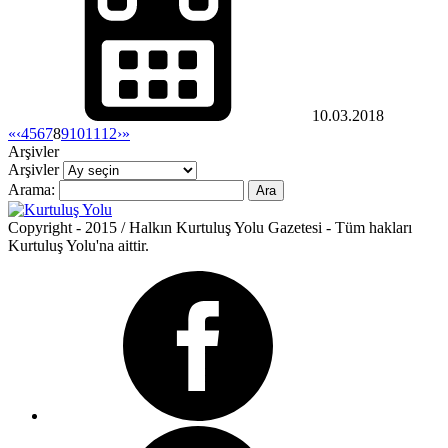
10.03.2018
«
‹
4
5
6
7
8
9
10
11
12
›
»
Arşivler
Arşivler
Arama:
Copyright - 2015 / Halkın Kurtuluş Yolu Gazetesi - Tüm hakları
Kurtuluş Yolu'na aittir.