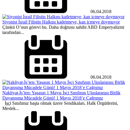
06.04.2018
Siyonist İsrail Filistin Halkını katletmeye, kan içmeye doymuyor
Çünkü O’nun görevi bu. Daha doğrusu sahibi ABD Emperyalizmi
tarafından...
06.04.2018
Nakliyat-İş’ten: Yaşasın 1 Mayıs İşçi Sınıfının Uluslararası Birlik
Dayanışma Mücadele Günü! 1 Mayıs 2018’e Çağrımız
İşçi Sınıfımız başta olmak üzere Sendikaları, Halk Örgütlerini,
Meslek...